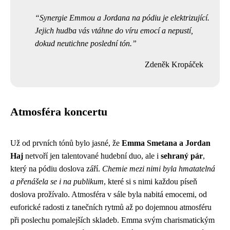
Synergie Emmou a Jordana na pódiu je elektrizující.
Jejich hudba vás vtáhne do víru emocí a nepustí,
dokud neutichne poslední tón.
Zdeněk Kropáček
Atmosféra koncertu
Už od prvních tónů bylo jasné, že
Emma Smetana a Jordan
Haj
netvoří jen talentované hudební duo, ale i
sehraný pár
,
který na pódiu doslova září.
Chemie mezi nimi byla hmatatelná
a přenášela se i na publikum
, které si s nimi každou píseň
doslova prožívalo. Atmosféra v sále byla nabitá emocemi, od
euforické radosti z tanečních rytmů až po dojemnou atmosféru
při poslechu pomalejších skladeb. Emma svým charismatickým