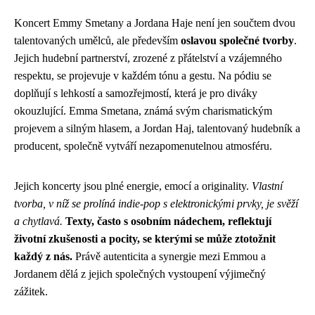
Koncert Emmy Smetany a Jordana Haje není jen součtem dvou
talentovaných umělců, ale především
oslavou společné tvorby
.
Jejich hudební partnerství, zrozené z přátelství a vzájemného
respektu, se projevuje v každém tónu a gestu. Na pódiu se
doplňují s lehkostí a samozřejmostí, která je pro diváky
okouzlující. Emma Smetana, známá svým charismatickým
projevem a silným hlasem, a Jordan Haj, talentovaný hudebník a
producent, společně vytváří nezapomenutelnou atmosféru.
Jejich koncerty jsou plné energie, emocí a originality.
Vlastní
tvorba, v níž se prolíná indie-pop s elektronickými prvky, je svěží
a chytlavá.
Texty, často s osobním nádechem, reflektují
životní zkušenosti a pocity, se kterými se může ztotožnit
každý z nás.
Právě autenticita a synergie mezi Emmou a
Jordanem dělá z jejich společných vystoupení výjimečný
zážitek.