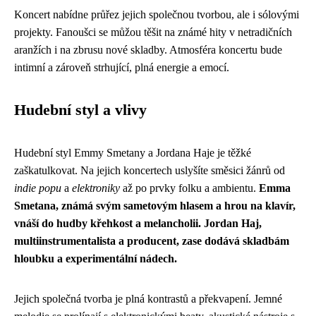
Koncert nabídne průřez jejich společnou tvorbou, ale i sólovými
projekty. Fanoušci se můžou těšit na známé hity v netradičních
aranžích i na zbrusu nové skladby. Atmosféra koncertu bude
intimní a zároveň strhující, plná energie a emocí.
Hudební styl a vlivy
Hudební styl Emmy Smetany a Jordana Haje je těžké
zaškatulkovat. Na jejich koncertech uslyšíte směsici žánrů od
indie popu
a
elektroniky
až po prvky folku a ambientu.
Emma
Smetana, známá svým sametovým hlasem a hrou na klavír,
vnáší do hudby křehkost a melancholii. Jordan Haj,
multiinstrumentalista a producent, zase dodává skladbám
hloubku a experimentální nádech.
Jejich společná tvorba je plná kontrastů a překvapení. Jemné