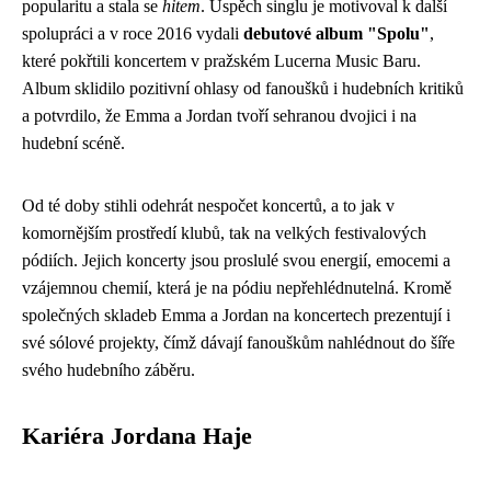
popularitu a stala se
hitem
. Úspěch singlu je motivoval k další
spolupráci a v roce 2016 vydali
debutové album "Spolu"
,
které pokřtili koncertem v pražském Lucerna Music Baru.
Album sklidilo pozitivní ohlasy od fanoušků i hudebních kritiků
a potvrdilo, že Emma a Jordan tvoří sehranou dvojici i na
hudební scéně.
Od té doby stihli odehrát nespočet koncertů, a to jak v
komornějším prostředí klubů, tak na velkých festivalových
pódiích. Jejich koncerty jsou proslulé svou energií, emocemi a
vzájemnou chemií, která je na pódiu nepřehlédnutelná. Kromě
společných skladeb Emma a Jordan na koncertech prezentují i
své sólové projekty, čímž dávají fanouškům nahlédnout do šíře
svého hudebního záběru.
Kariéra Jordana Haje