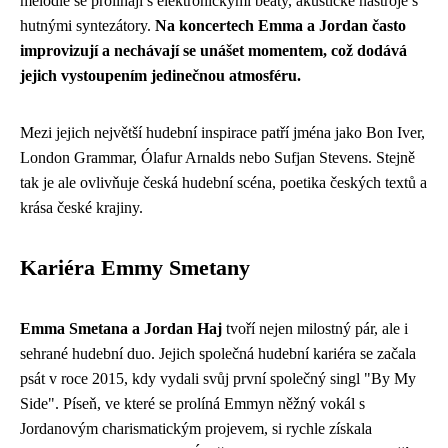
melodie se prolínají s elektronickými beaty, akustické nástroje s
hutnými syntezátory.
Na koncertech Emma a Jordan často
improvizují a nechávají se unášet momentem, což dodává
jejich vystoupením jedinečnou atmosféru.
Mezi jejich největší hudební inspirace patří jména jako Bon Iver,
London Grammar, Ólafur Arnalds nebo Sufjan Stevens. Stejně
tak je ale ovlivňuje česká hudební scéna, poetika českých textů a
krása české krajiny.
Kariéra Emmy Smetany
Emma Smetana a Jordan Haj
tvoří nejen milostný pár, ale i
sehrané hudební duo. Jejich společná hudební kariéra se začala
psát v roce 2015, kdy vydali svůj první společný singl "By My
Side". Píseň, ve které se prolíná Emmyn něžný vokál s
Jordanovým charismatickým projevem, si rychle získala