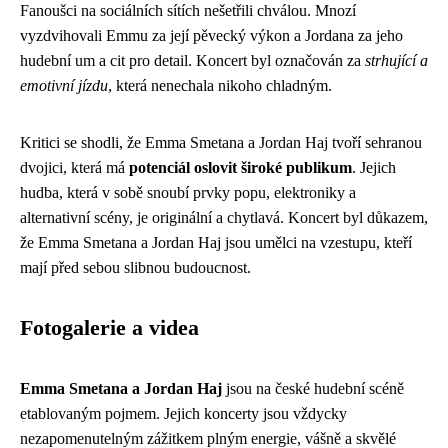
Fanoušci na sociálních sítích nešetřili chválou. Mnozí
vyzdvihovali Emmu za její pěvecký výkon a Jordana za jeho
hudební um a cit pro detail. Koncert byl označován za
strhující a
emotivní jízdu
, která nenechala nikoho chladným.
Kritici se shodli, že Emma Smetana a Jordan Haj tvoří sehranou
dvojici, která má
potenciál oslovit široké publikum
. Jejich
hudba, která v sobě snoubí prvky popu, elektroniky a
alternativní scény, je originální a chytlavá. Koncert byl důkazem,
že Emma Smetana a Jordan Haj jsou umělci na vzestupu, kteří
mají před sebou slibnou budoucnost.
Fotogalerie a videa
Emma Smetana a Jordan Haj
jsou na české hudební scéně
etablovaným pojmem. Jejich koncerty jsou vždycky
nezapomenutelným zážitkem plným energie, vášně a skvělé