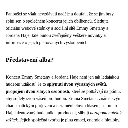
Fanoušci se však nevzdávají naděje a doufají, že se jim brzy
splní sen o společném koncertu jejich oblíbenců. Sledujte
oficiální webové stránky a sociální sítě Emmy Smetany a
Jordana Haje, kde budou zveřejněny veškeré novinky a
informace o jejich plánovaných vystoupeních.
Představení alba?
Koncert Emmy Smetany a Jordana Haje není jen tak ledajakou
hudební událostí. Je to
splynutí dvou výrazných světů
,
propojení dvou silných osobností
, které se potkávají na pódiu,
aby sdílely svou vášeň pro hudbu. Emma Smetana, známá svým
charismatickým projevem a nezaměnitelným hlasem, a Jordan
Haj, talentovaný hudebník a producent, slibují
nezapomenutelný
zážitek
. Jejich společná tvorba je plná emocí, energie a hloubky.