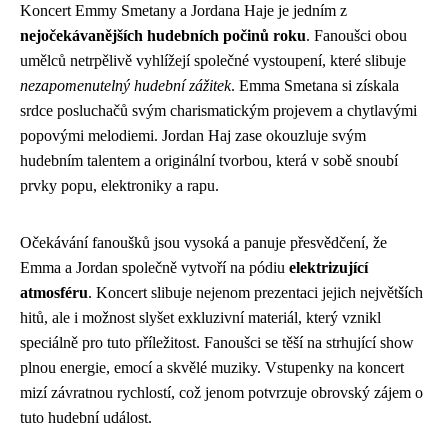
Koncert Emmy Smetany a Jordana Haje je jedním z
nejočekávanějších hudebních počinů roku
. Fanoušci obou
umělců netrpělivě vyhlížejí společné vystoupení, které slibuje
nezapomenutelný hudební zážitek
. Emma Smetana si získala
srdce posluchačů svým charismatickým projevem a chytlavými
popovými melodiemi. Jordan Haj zase okouzluje svým
hudebním talentem a originální tvorbou, která v sobě snoubí
prvky popu, elektroniky a rapu.
Očekávání fanoušků jsou vysoká a panuje přesvědčení, že
Emma a Jordan společně vytvoří na pódiu
elektrizující
atmosféru
. Koncert slibuje nejenom prezentaci jejich největších
hitů, ale i možnost slyšet exkluzivní materiál, který vznikl
speciálně pro tuto příležitost. Fanoušci se těší na strhující show
plnou energie, emocí a skvělé muziky. Vstupenky na koncert
mizí závratnou rychlostí, což jenom potvrzuje obrovský zájem o
tuto hudební událost.