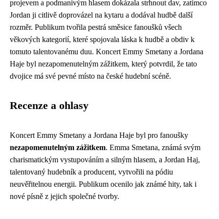
projevem a podmanivým hlasem dokázala strhnout dav, zatímco
Jordan ji citlivě doprovázel na kytaru a dodával hudbě další
rozměr. Publikum tvořila pestrá směsice fanoušků všech
věkových kategorií, které spojovala láska k hudbě a obdiv k
tomuto talentovanému duu. Koncert Emmy Smetany a Jordana
Haje byl nezapomenutelným zážitkem, který potvrdil, že tato
dvojice má své pevné místo na české hudební scéně.
Recenze a ohlasy
Koncert Emmy Smetany a Jordana Haje byl pro fanoušky
nezapomenutelným zážitkem
. Emma Smetana, známá svým
charismatickým vystupováním a silným hlasem, a Jordan Haj,
talentovaný hudebník a producent, vytvořili na pódiu
neuvěřitelnou energii. Publikum ocenilo jak známé hity, tak i
nové písně z jejich společné tvorby.