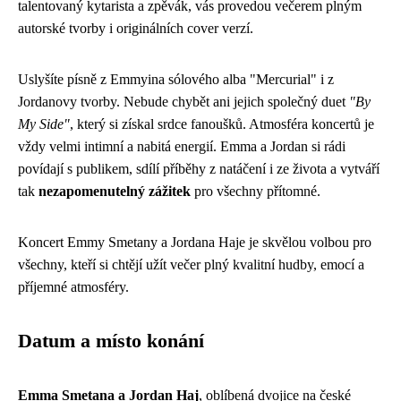
talentovaný kytarista a zpěvák, vás provedou večerem plným
autorské tvorby i originálních cover verzí.
Uslyšíte písně z Emmyina sólového alba "Mercurial" i z
Jordanovy tvorby. Nebude chybět ani jejich společný duet
"By
My Side"
, který si získal srdce fanoušků. Atmosféra koncertů je
vždy velmi intimní a nabitá energií. Emma a Jordan si rádi
povídají s publikem, sdílí příběhy z natáčení i ze života a vytváří
tak
nezapomenutelný zážitek
pro všechny přítomné.
Koncert Emmy Smetany a Jordana Haje je skvělou volbou pro
všechny, kteří si chtějí užít večer plný kvalitní hudby, emocí a
příjemné atmosféry.
Datum a místo konání
Emma Smetana a Jordan Haj
, oblíbená dvojice na české