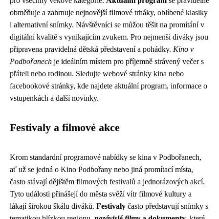
pro všechny věkové kategorie.
Aktuální program
se pravidelně
obměňuje a zahrnuje nejnovější filmové trháky, oblíbené klasiky
i alternativní snímky. Návštěvníci se můžou těšit na promítání v
digitální kvalitě s vynikajícím zvukem. Pro nejmenší diváky jsou
připravena pravidelná dětská představení a pohádky.
Kino v
Podbořanech
je ideálním místem pro příjemně strávený večer s
přáteli nebo rodinou. Sledujte webové stránky kina nebo
facebookové stránky, kde najdete aktuální program, informace o
vstupenkách a další novinky.
Festivaly a filmové akce
Krom standardní programové nabídky se kina v Podbořanech,
ať už se jedná o Kino Podbořany nebo jiná promítací místa,
často stávají dějištěm filmových festivalů a jednorázových akcí.
Tyto události přinášejí do města svěží vítr filmové kultury a
lákají širokou škálu diváků.
Festivaly
často představují snímky s
tematikou blízkou regionu,
nezávislé filmy
a dokumenty
, které