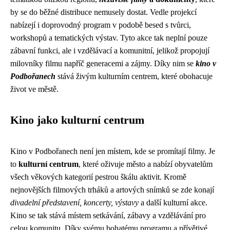
by se do běžné distribuce nemusely dostat. Vedle projekcí
nabízejí i doprovodný program v podobě besed s tvůrci,
workshopů a tematických výstav. Tyto akce tak neplní pouze
zábavní funkci, ale i vzdělávací a komunitní, jelikož propojují
milovníky filmu napříč generacemi a zájmy. Díky nim se
kino v
Podbořanech
stává živým kulturním centrem, které obohacuje
život ve městě.
Kino jako kulturní centrum
Kino v Podbořanech není jen místem, kde se promítají filmy. Je
to
kulturní centrum
, které oživuje město a nabízí obyvatelům
všech věkových kategorií pestrou škálu aktivit. Kromě
nejnovějších filmových trháků a artových snímků se zde konají
divadelní představení, koncerty, výstavy
a další kulturní akce.
Kino se tak stává místem setkávání, zábavy a vzdělávání pro
celou komunitu. Díky svému bohatému programu a přívětivé