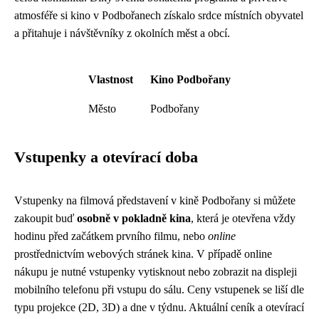
atmosféře si kino v Podbořanech získalo srdce místních obyvatel
a přitahuje i návštěvníky z okolních měst a obcí.
Vlastnost
Kino Podbořany
Město
Podbořany
Vstupenky a otevírací doba
Vstupenky na filmová představení v kině Podbořany si můžete
zakoupit buď
osobně v pokladně kina
, která je otevřena vždy
hodinu před začátkem prvního filmu, nebo
online
prostřednictvím webových stránek kina. V případě online
nákupu je nutné vstupenky vytisknout nebo zobrazit na displeji
mobilního telefonu při vstupu do sálu. Ceny vstupenek se liší dle
typu projekce (2D, 3D) a dne v týdnu. Aktuální ceník a otevírací