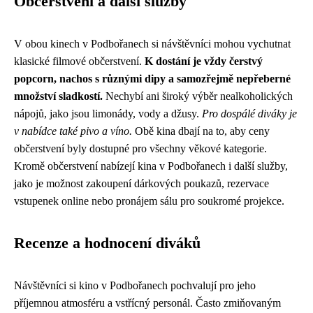
Občerstvení a další služby
V obou kinech v Podbořanech si návštěvníci mohou vychutnat
klasické filmové občerstvení.
K dostání je vždy čerstvý
popcorn, nachos s různými dipy a samozřejmě nepřeberné
množství sladkostí.
Nechybí ani široký výběr nealkoholických
nápojů, jako jsou limonády, vody a džusy.
Pro dospálé diváky je
v nabídce také pivo a víno.
Obě kina dbají na to, aby ceny
občerstvení byly dostupné pro všechny věkové kategorie.
Kromě občerstvení nabízejí kina v Podbořanech i další služby,
jako je možnost zakoupení dárkových poukazů, rezervace
vstupenek online nebo pronájem sálu pro soukromé projekce.
Recenze a hodnocení diváků
Návštěvníci si kino v Podbořanech pochvalují pro jeho
příjemnou atmosféru a vstřícný personál. Často zmiňovaným