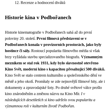
Recenze a hodnocení diváků
Historie kina v Podbořanech
Historie kinematografie v Podbořanech sahá až do první
poloviny 20. století.
První filmová představení se v
Podbořanech konala v provizorních prostorách, jako byly
hostince či sály.
Rostoucí popularita filmového média si však
brzy vyžádala stavbu specializovaného biografu.
Významným
mezníkem se stal rok 1931, kdy bylo slavnostně otevřeno
Kino Svět, moderní kino s kapacitou přesahující 500 diváků.
Kino Svět se stalo centrem kulturního a společenského dění ve
městě a jeho okolí. Promítaly se zde nejnovější filmové hity, ale i
dokumenty a zpravodajské šoty. Po druhé světové válce prošlo
kino znárodněním a změnou názvu na Kino Mír.
I v
následujících desetiletích si kino udrželo svou popularitu a
významnou roli v kulturním životě Podbořan.