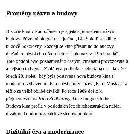
Proměny názvu a budovy
Historie kina v Podbořanech je spjata s proměnami názvu i
budovy. Původní biograf nesl jméno „Bio Sokol“ a sídlil v
budově Sokolovny. Později se kino přesunulo do budovy
dnešního městského úřadu, kde získalo název „Bio Urania“.
Toto období bylo poznamenáno častými změnami provozovatelů
a nejistou existencí.
Zlatá éra
podbořanského kina nastala v 60.
letech 20. století, kdy byla postavena nová budova kina s
moderním vybavením. Kino neslo hrdý název „Kino Moskva“ a
těšilo se velké oblibě diváků. Po roce 1989 došlo k
přejmenování na
Kino Podbořany
, které funguje dodnes.
Budova kina prošla v posledních letech rekonstrukcí a nabízí
divákům komfortní zážitek ze sledování filmů.
Digitální éra a modernizace