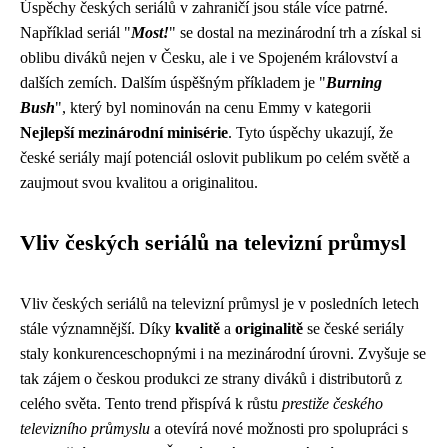
Úspěchy českých seriálů v zahraničí jsou stále více patrné.
Například seriál "
Most!
" se dostal na mezinárodní trh a získal si
oblibu diváků nejen v Česku, ale i ve Spojeném království a
dalších zemích. Dalším úspěšným příkladem je "
Burning
Bush
", který byl nominován na cenu Emmy v kategorii
Nejlepší mezinárodní minisérie
. Tyto úspěchy ukazují, že
české seriály mají potenciál oslovit publikum po celém světě a
zaujmout svou kvalitou a originalitou.
Vliv českých seriálů na televizní průmysl
Vliv českých seriálů na televizní průmysl je v posledních letech
stále významnější. Díky
kvalitě
a
originalitě
se české seriály
staly konkurenceschopnými i na mezinárodní úrovni. Zvyšuje se
tak zájem o českou produkci ze strany diváků i distributorů z
celého světa. Tento trend přispívá k růstu
prestiže českého
televizního průmyslu
a otevírá nové možnosti pro spolupráci s