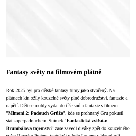
Fantasy světy na filmovém plátně
Rok 2025 byl pro dětské fantasy filmy jako stvořený. Na
plátnech kin ožily kouzelné světy plné dobrodružství, fantazie a
napětí. Děti se mohly vydat do říše snů a fantazie s filmem
"
Mimoni 2: Padouch Grůžo
", kde se prohnaný Gru pokusil
stát superpadouchem. Snímek "
Fantastická zvířata:
Brumbálova tajemství
" zase zavedl diváky zpět do kouzelného
světa Harryho Pottera, tentokrát s Jude Lawem v hlavní roli.