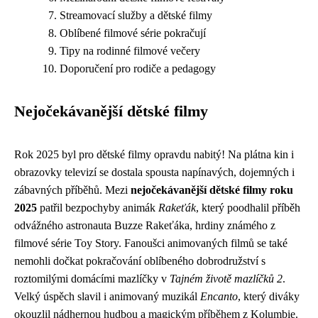
Streamovací služby a dětské filmy
Oblíbené filmové série pokračují
Tipy na rodinné filmové večery
Doporučení pro rodiče a pedagogy
Nejočekávanější dětské filmy
Rok 2025 byl pro dětské filmy opravdu nabitý! Na plátna kin i
obrazovky televizí se dostala spousta napínavých, dojemných i
zábavných příběhů. Mezi
nejočekávanější dětské filmy roku
2025
patřil bezpochyby animák
Rakeťák
, který poodhalil příběh
odvážného astronauta Buzze Rakeťáka, hrdiny známého z
filmové série Toy Story. Fanoušci animovaných filmů se také
nemohli dočkat pokračování oblíbeného dobrodružství s
roztomilými domácími mazlíčky v
Tajném životě mazlíčků 2
.
Velký úspěch slavil i animovaný muzikál
Encanto
, který diváky
okouzlil nádhernou hudbou a magickým příběhem z Kolumbie.