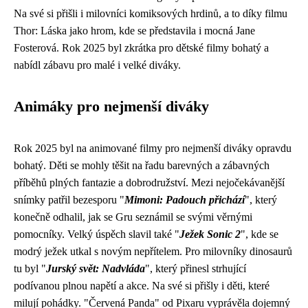
Na své si přišli i milovníci komiksových hrdinů, a to díky filmu
Thor: Láska jako hrom, kde se představila i mocná Jane
Fosterová. Rok 2025 byl zkrátka pro dětské filmy bohatý a
nabídl zábavu pro malé i velké diváky.
Animáky pro nejmenší diváky
Rok 2025 byl na animované filmy pro nejmenší diváky opravdu
bohatý. Děti se mohly těšit na řadu barevných a zábavných
příběhů plných fantazie a dobrodružství. Mezi nejočekávanější
snímky patřil bezesporu "
Mimoni: Padouch přichází
", který
konečně odhalil, jak se Gru seznámil se svými věrnými
pomocníky. Velký úspěch slavil také "
Ježek Sonic 2
", kde se
modrý ježek utkal s novým nepřítelem. Pro milovníky dinosaurů
tu byl "
Jurský svět: Nadvláda
", který přinesl strhující
podívanou plnou napětí a akce. Na své si přišly i děti, které
milují pohádky. "Červená Panda" od Pixaru vyprávěla dojemný