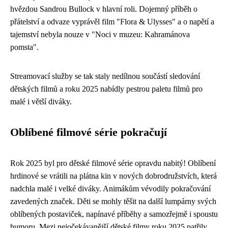
hvězdou Sandrou Bullock v hlavní roli. Dojemný příběh o
přátelství a odvaze vyprávěl film "Flora & Ulysses" a o napětí a
tajemství nebyla nouze v "Noci v muzeu: Kahramánova
pomsta".
Streamovací služby se tak staly nedílnou součástí sledování
dětských filmů a roku 2025 nabídly pestrou paletu filmů pro
malé i větší diváky.
Oblíbené filmové série pokračují
Rok 2025 byl pro dětské filmové série opravdu nabitý! Oblíbení
hrdinové se vrátili na plátna kin v nových dobrodružstvích, která
nadchla malé i velké diváky. Animákům vévodily pokračování
zavedených značek. Děti se mohly těšit na další lumpárny svých
oblíbených postaviček, napínavé příběhy a samozřejmě i spoustu
humoru. Mezi nejočekávanější dětské filmy roku 2025 patřily