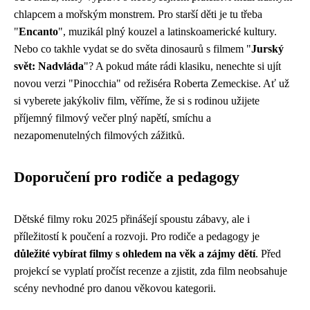
chlapcem a mořským monstrem. Pro starší děti je tu třeba
"
Encanto
", muzikál plný kouzel a latinskoamerické kultury.
Nebo co takhle vydat se do světa dinosaurů s filmem "
Jurský
svět: Nadvláda
"? A pokud máte rádi klasiku, nenechte si ujít
novou verzi "Pinocchia" od režiséra Roberta Zemeckise. Ať už
si vyberete jakýkoliv film, věříme, že si s rodinou užijete
příjemný filmový večer plný napětí, smíchu a
nezapomenutelných filmových zážitků.
Doporučení pro rodiče a pedagogy
Dětské filmy roku 2025 přinášejí spoustu zábavy, ale i
příležitostí k poučení a rozvoji. Pro rodiče a pedagogy je
důležité vybírat filmy s ohledem na věk a zájmy dětí
. Před
projekcí se vyplatí pročíst recenze a zjistit, zda film neobsahuje
scény nevhodné pro danou věkovou kategorii.