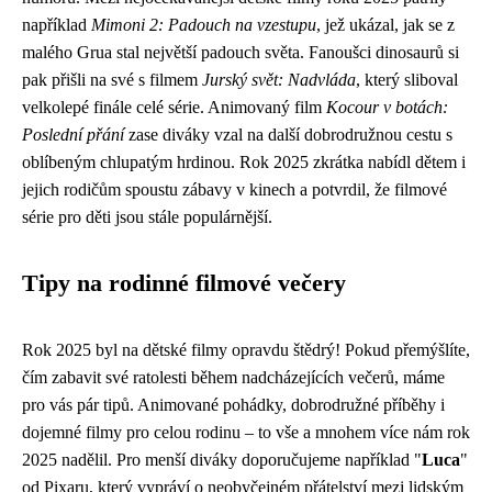
například
Mimoni 2: Padouch na vzestupu
, jež ukázal, jak se z
malého Grua stal největší padouch světa. Fanoušci dinosaurů si
pak přišli na své s filmem
Jurský svět: Nadvláda
, který sliboval
velkolepé finále celé série. Animovaný film
Kocour v botách:
Poslední přání
zase diváky vzal na další dobrodružnou cestu s
oblíbeným chlupatým hrdinou. Rok 2025 zkrátka nabídl dětem i
jejich rodičům spoustu zábavy v kinech a potvrdil, že filmové
série pro děti jsou stále populárnější.
Tipy na rodinné filmové večery
Rok 2025 byl na dětské filmy opravdu štědrý! Pokud přemýšlíte,
čím zabavit své ratolesti během nadcházejících večerů, máme
pro vás pár tipů. Animované pohádky, dobrodružné příběhy i
dojemné filmy pro celou rodinu – to vše a mnohem více nám rok
2025 nadělil. Pro menší diváky doporučujeme například "
Luca
"
od Pixaru, který vypráví o neobyčejném přátelství mezi lidským