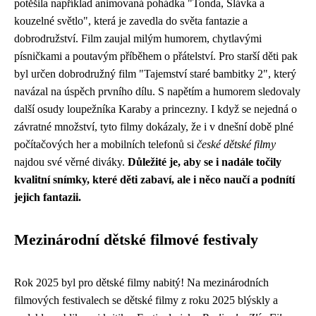
potěšila například animovaná pohádka "Tonda, Slávka a
kouzelné světlo", která je zavedla do světa fantazie a
dobrodružství. Film zaujal milým humorem, chytlavými
písničkami a poutavým příběhem o přátelství. Pro starší děti pak
byl určen dobrodružný film "Tajemství staré bambitky 2", který
navázal na úspěch prvního dílu. S napětím a humorem sledovaly
další osudy loupežníka Karaby a princezny. I když se nejedná o
závratné množství, tyto filmy dokázaly, že i v dnešní době plné
počítačových her a mobilních telefonů si
české dětské filmy
najdou své věrné diváky.
Důležité je, aby se i nadále točily
kvalitní snímky, které děti zabaví, ale i něco naučí a podnítí
jejich fantazii.
Mezinárodní dětské filmové festivaly
Rok 2025 byl pro dětské filmy nabitý! Na mezinárodních
filmových festivalech se dětské filmy z roku 2025 blýskly a