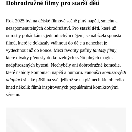
Dobrodružné filmy pro starší děti
Rok 2025 byl na dětské filmové scéně plný napětí, smíchu a
nezapomenutelných dobrodružství. Pro
starší děti
, které už
odrostly pohádkám s jednoduchým dějem, se nabízela spousta
filmů, které je dokázaly vtáhnout do děje a nenechat je
vydechnout až do konce. Mezi favority patřily
fantasy filmy
,
které diváky přenesly do kouzelných světů plných magie a
nadpřirozených bytostí. Nechyběly ani dobrodružné komedie,
které nabídly kombinaci napětí a humoru. Fanoušci
komiksových
adaptací
si také přišli na své, jelikož se na plátnech kin objevilo
hned několik filmů inspirovaných populárními komiksovými
sériemi.