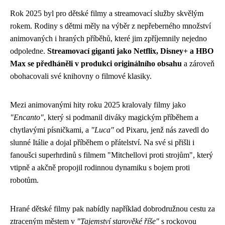
Rok 2025 byl pro dětské filmy a streamovací služby skvělým
rokem. Rodiny s dětmi měly na výběr z nepřeberného množství
animovaných i hraných příběhů, které jim zpříjemnily nejedno
odpoledne.
Streamovací giganti jako Netflix, Disney+ a HBO
Max se předháněli v produkci originálního obsahu
a zároveň
obohacovali své knihovny o filmové klasiky.
Mezi animovanými hity roku 2025 kralovaly filmy jako
"Encanto"
, který si podmanil diváky magickým příběhem a
chytlavými písničkami, a
"Luca"
od Pixaru, jenž nás zavedl do
slunné Itálie a dojal příběhem o přátelství. Na své si přišli i
fanoušci superhrdinů s filmem "Mitchellovi proti strojům", který
vtipně a akčně propojil rodinnou dynamiku s bojem proti
robotům.
Hrané dětské filmy pak nabídly například dobrodružnou cestu za
ztraceným městem v
"Tajemství starověké říše"
s rockovou