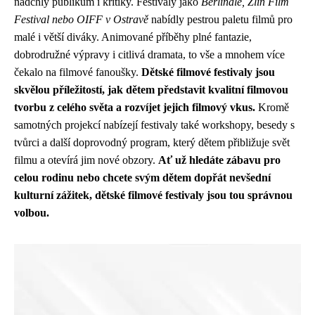
nadchly publikum i kritiky. Festivaly jako
Berlinale, Zlín Film
Festival nebo OIFF v Ostravě
nabídly pestrou paletu filmů pro
malé i větší diváky. Animované příběhy plné fantazie,
dobrodružné výpravy i citlivá dramata, to vše a mnohem více
čekalo na filmové fanoušky.
Dětské filmové festivaly jsou
skvělou příležitostí, jak dětem představit kvalitní filmovou
tvorbu z celého světa a rozvíjet jejich filmový vkus.
Kromě
samotných projekcí nabízejí festivaly také workshopy, besedy s
tvůrci a další doprovodný program, který dětem přibližuje svět
filmu a otevírá jim nové obzory.
Ať už hledáte zábavu pro
celou rodinu nebo chcete svým dětem dopřát nevšední
kulturní zážitek, dětské filmové festivaly jsou tou správnou
volbou.