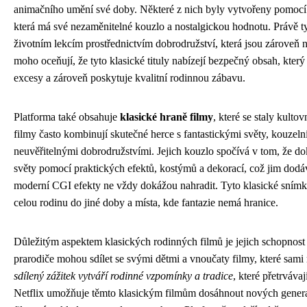
animačního umění své doby. Některé z nich byly vytvořeny pomocí 
která má své nezaměnitelné kouzlo a nostalgickou hodnotu. Právě ty
životním lekcím prostřednictvím dobrodružství, která jsou zároveň 
moho oceňují, že tyto klasické tituly nabízejí bezpečný obsah, kter
excesy a zároveň poskytuje kvalitní rodinnou zábavu.
Platforma také obsahuje
klasické hraně filmy
, které se staly kult
filmy často kombinují skutečné herce s fantastickými světy, kouzeln
neuvěřitelnými dobrodružstvími. Jejich kouzlo spočívá v tom, že d
světy pomocí praktických efektů, kostýmů a dekorací, což jim dodáv
moderní CGI efekty ne vždy dokážou nahradit. Tyto klasické snímk
celou rodinu do jiné doby a místa, kde fantazie nemá hranice.
Důležitým aspektem klasických rodinných filmů je jejich schopnost
prarodiče mohou sdílet se svými dětmi a vnoučaty filmy, které sami 
sdílený zážitek vytváří rodinné vzpomínky a tradice
, které přetrváva
Netflix umožňuje těmto klasickým filmům dosáhnout nových generací