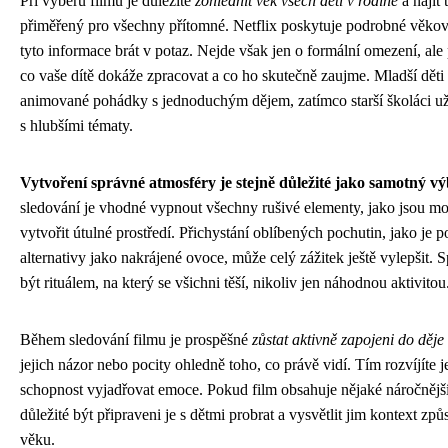
Při výběru filmu je důležité
zohlednit věk všech dětí v rodině
a najít
přiměřený pro všechny přítomné. Netflix poskytuje podrobné věkové
tyto informace brát v potaz. Nejde však jen o formální omezení, al
co vaše dítě dokáže zpracovat a co ho skutečně zaujme. Mladší dět
animované pohádky s jednoduchým dějem, zatímco starší školáci už
s hlubšími tématy.
Vytvoření správné atmosféry je stejně důležité jako samotný vý
sledování je vhodné vypnout všechny rušivé elementy, jako jsou mob
vytvořit útulné prostředí. Přichystání oblíbených pochutin, jako je 
alternativy jako nakrájené ovoce, může celý zážitek ještě vylepšit.
být rituálem, na který se všichni těší, nikoliv jen náhodnou aktivitou
Během sledování filmu je prospěšné
zůstat aktivně zapojeni do děje
jejich názor nebo pocity ohledně toho, co právě vidí. Tím rozvíjíte j
schopnost vyjadřovat emoce. Pokud film obsahuje nějaké náročnější
důležité být připraveni je s dětmi probrat a vysvětlit jim kontext zp
věku.