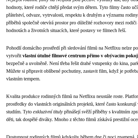
hodnoty, které rodiče chtějí předat svým dětem. Tyto filmy často uč
přátelství, odvaze, vytrvalosti, respektu k druhým a významu rodin
příběhů společně otevírá prostor pro důležité rozhovory mezi rodiči
hodnotách a životních situacích, které postavy ve filmech řeší.
Pohodlí domácího prostředí při sledování filmů na Netflixu nelze 
vytvořit
vlastní útulné filmové centrum přímo v obývacím pokoj
bezpečně a uvolněně. Není třeba řešit drahé vstupenky do kina, park
Můžete si připravit oblíbené pochutiny, zastavit film, když je potřeb
vlastním tempem.
Kvalita produkce rodinných filmů na Netflixu neustále roste. Platfo
prostředky do vlastních originálních projektů, které často konkur
studiím. Tyto
exkluzivní tituly
přinášejí svěží příběhy s kvalitním zp
děti, tak dospělé diváky. Mnoho z těchto filmů získává prestižní oce
Dostupnost rodinných filmů kdykoliv během dne či noci znamená, 