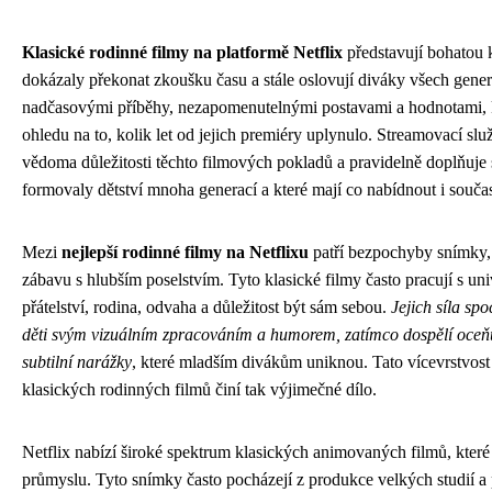
Klasické rodinné filmy na platformě Netflix
představují bohatou 
dokázaly překonat zkoušku času a stále oslovují diváky všech gener
nadčasovými příběhy, nezapomenutelnými postavami a hodnotami, kt
ohledu na to, kolik let od jejich premiéry uplynulo. Streamovací služ
vědoma důležitosti těchto filmových pokladů a pravidelně doplňuje s
formovaly dětství mnoha generací a které mají co nabídnout i so
Mezi
nejlepší rodinné filmy na Netflixu
patří bezpochyby snímky, 
zábavu s hlubším poselstvím. Tyto klasické filmy často pracují s uni
přátelství, rodina, odvaha a důležitost být sám sebou.
Jejich síla sp
děti svým vizuálním zpracováním a humorem, zatímco dospělí oceň
subtilní narážky
, které mladším divákům uniknou. Tato vícevrstvost 
klasických rodinných filmů činí tak výjimečné dílo.
Netflix nabízí široké spektrum klasických animovaných filmů, které
průmyslu. Tyto snímky často pocházejí z produkce velkých studií a 