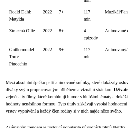
min
Roald Dahl:
2022
7+
117
Muzikál/Fan
Matylda
min
Ztracená Ollie
2022
8+
4
Animované 
epizody
Guillermo del
2022
9+
117
Animovaný/
Toro:
min
Pinocchio
Mezi absolutní špičku patří animované snímky, které dokázaly oslovit
diváky svým propracovaným příběhem a vizuální stránkou.
Uživate
zejména ty filmy, které kombinují humor s hlubšími tématy a dokáží 
hodnoty nenásilnou formou. Tyto tituly získávají vysoká hodnocení p
vrstev vyprávění a každý člen rodiny si v nich najde něco svého.
Zajímavým trendem je rostoucí popularita původních filmů Netflix, 