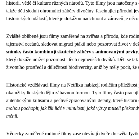
historii, vědě či kulture různých národů. Tyto filmy jsou natočeny s
takže děti sledují ohromující záběry divočiny, fascinující přírodní j
historických událostí, které je dokážou nadchnout a zároveň je něco 
Zvláště oblíbené jsou filmy zaměřené na zvířata a přírodu, kde ro
tajemství oceánů, sledovat migraci ptáků nebo pozorovat život v de
snímky často kombinují skutečné záběry s animovanými prvky
který dokáže udržet pozornost i těch nejmenších diváků. Děti se ta
životního prostředí a důležitosti biodiverzity, aniž by měly pocit, že 
Historické vzdělávací filmy na Netflixu nabízejí rodičům příležitost 
okamžiky lidských dějin zábavnou formou. Tyto filmy často pracuj
autentickými kulisami a pečlivě zpracovanými detaily, které historii 
mohou pochopit, jak žili lidé v minulosti, jaké výzvy museli překoná
měnil
.
Vědecky zaměřené rodinné filmy zase otevírají dveře do světa fyzi