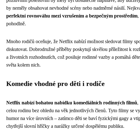
pozitivním poselstvím by měly být dostatečně napínavé, aby udržely
by neměly obsahovat nevhodné scény nebo nadměrné násilí. Nejkvali
perfektní rovnováhu mezi vzrušením a bezpečným prostředím
,
pohodlně.
Mnoho rodičů oceňuje, že Netflix nabízí možnost sledovat filmy spo
diskutovat. Dobrodružné příběhy poskytují skvělou příležitost k ro
a životních rozhodnutích, což posiluje rodinné vazby a pomáhá děte
světa kolem nich.
Komedie vhodné pro děti i rodiče
Netflix nabízí bohatou nabídku komediálních rodinných filmů
,
celou rodinu bez ohledu na věk jednotlivých členů. Tyto filmy se vy
humor na více úrovních – zatímco děti se baví fyzickými gagy a vti
chytřejší slovní hříčky a narážky určené dospělému publiku.