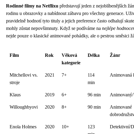
Rodinné filmy na Netflixu
představují jeden z nejoblíbenějších žán
rodinu u obrazovky a nabídnout zábavu pro všechny generace. Uživ
pravidelně hodnotí tyto tituly a jejich preference často odhalují skut
mohly zůstat nepovšimnuty. Když se podíváme na
nejlépe hodnocen
nejde pouze o klasické animované pohádky, ale o pestrou směsici žá
Film
Rok
Věková
Délka
Žánr
kategorie
Mitchellovi vs.
2021
7+
114
Animovaná 
stroje
min
Klaus
2019
6+
96 min
Animovaný/
Willoughbyovi
2020
8+
90 min
Animované
dobrodružstv
Enola Holmes
2020
10+
123
Detektivní/