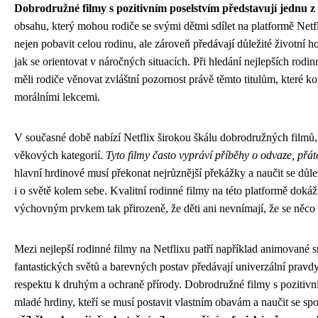
Dobrodružné filmy s pozitivním poselstvím představují jednu z 
obsahu, který mohou rodiče se svými dětmi sdílet na platformě Net
nejen pobavit celou rodinu, ale zároveň předávají důležité životní 
jak se orientovat v náročných situacích. Při hledání nejlepších rodi
měli rodiče věnovat zvláštní pozornost právě těmto titulům, které k
morálními lekcemi.
V současné době nabízí Netflix širokou škálu dobrodružných filmů, 
věkových kategorií.
Tyto filmy často vypráví příběhy o odvaze, přáte
hlavní hrdinové musí překonat nejrůznější překážky a naučit se dů
i o světě kolem sebe. Kvalitní rodinné filmy na této platformě dokáž
výchovným prvkem tak přirozeně, že děti ani nevnímají, že se něco 
Mezi nejlepší rodinné filmy na Netflixu patří například animované s
fantastických světů a barevných postav předávají univerzální pravdy 
respektu k druhým a ochraně přírody. Dobrodružné filmy s pozitivn
mladé hrdiny, kteří se musí postavit vlastním obavám a naučit se sp