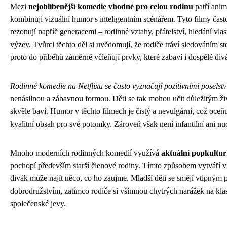
Mezi
nejoblíbenější komedie vhodné pro celou rodinu
patří anim
kombinují vizuální humor s inteligentním scénářem. Tyto filmy často
rezonují napříč generacemi – rodinné vztahy, přátelství, hledání vla
výzev. Tvůrci těchto děl si uvědomují, že rodiče tráví sledováním stej
proto do příběhů záměrně včleňují prvky, které zabaví i dospělé div
Rodinné komedie na Netflixu se často vyznačují pozitivními poselstv
nenásilnou a zábavnou formou. Děti se tak mohou učit důležitým ž
skvěle baví. Humor v těchto filmech je čistý a nevulgární, což oceňuj
kvalitní obsah pro své potomky. Zároveň však není infantilní ani n
Mnoho moderních rodinných komedií využívá
aktuální popkultur
pochopí především starší členové rodiny. Tímto způsobem vytváří 
divák může najít něco, co ho zaujme. Mladší děti se smějí vtipným 
dobrodružstvím, zatímco rodiče si všimnou chytrých narážek na kla
společenské jevy.