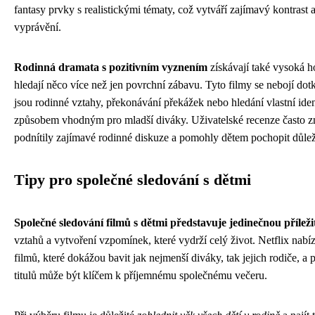
fantasy prvky s realistickými tématy, což vytváří zajímavý kontrast 
vyprávění.
Rodinná dramata s pozitivním vyznením
získávají také vysoká ho
hledají něco více než jen povrchní zábavu. Tyto filmy se nebojí dotk
jsou rodinné vztahy, překonávání překážek nebo hledání vlastní identi
způsobem vhodným pro mladší diváky. Uživatelské recenze často zmiň
podnítily zajímavé rodinné diskuze a pomohly dětem pochopit důleži
Tipy pro společné sledování s dětmi
Společné sledování filmů s dětmi představuje jedinečnou příleži
vztahů a vytvoření vzpomínek, které vydrží celý život. Netflix nabí
filmů, které dokážou bavit jak nejmenší diváky, tak jejich rodiče, a 
titulů může být klíčem k příjemnému společnému večeru.