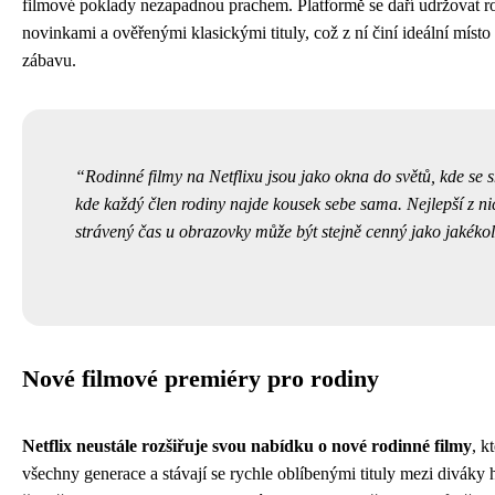
filmové poklady nezapadnou prachem. Platformě se daří udržovat
novinkami a ověřenými klasickými tituly, což z ní činí ideální míst
zábavu.
Rodinné filmy na Netflixu jsou jako okna do světů, kde se
kde každý člen rodiny najde kousek sebe sama. Nejlepší z ni
strávený čas u obrazovky může být stejně cenný jako jakékol
Nové filmové premiéry pro rodiny
Netflix neustále rozšiřuje svou nabídku o nové rodinné filmy
, k
všechny generace a stávají se rychle oblíbenými tituly mezi diváky h