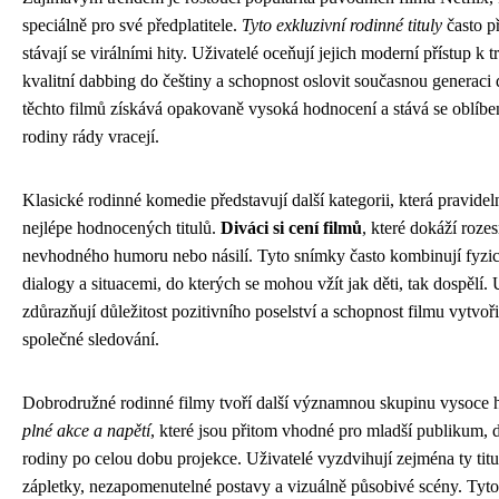
speciálně pro své předplatitele.
Tyto exkluzivní rodinné tituly
často p
stávají se virálními hity. Uživatelé oceňují jejich moderní přístup 
kvalitní dabbing do češtiny a schopnost oslovit současnou generaci d
těchto filmů získává opakovaně vysoká hodnocení a stává se oblíben
rodiny rády vracejí.
Klasické rodinné komedie představují další kategorii, která pravid
nejlépe hodnocených titulů.
Diváci si cení filmů
, které dokáží roze
nevhodného humoru nebo násilí. Tyto snímky často kombinují fyzi
dialogy a situacemi, do kterých se mohou vžít jak děti, tak dospělí.
zdůrazňují důležitost pozitivního poselství a schopnost filmu vytvoř
společné sledování.
Dobrodružné rodinné filmy tvoří další významnou skupinu vysoce 
plné akce a napětí
, které jsou přitom vhodné pro mladší publikum, 
rodiny po celou dobu projekce. Uživatelé vyzdvihují zejména ty tituly
zápletky, nezapomenutelné postavy a vizuálně působivé scény. Tyto