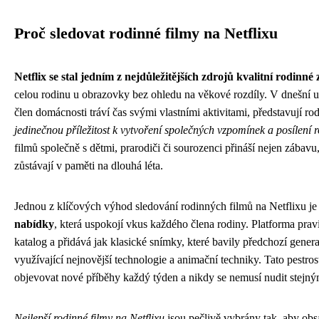
Proč sledovat rodinné filmy na Netflixu
Netflix se stal jedním z nejdůležitějších zdrojů kvalitní rodinné
celou rodinu u obrazovky bez ohledu na věkové rozdíly. V dnešní 
člen domácnosti tráví čas svými vlastními aktivitami, představují ro
jedinečnou příležitost k vytvoření společných vzpomínek a posílení
filmů společně s dětmi, prarodiči či sourozenci přináší nejen zábavu,
zůstávají v paměti na dlouhá léta.
Jednou z klíčových výhod sledování rodinných filmů na Netflixu j
nabídky
, která uspokojí vkus každého člena rodiny. Platforma pravi
katalog a přidává jak klasické snímky, které bavily předchozí gene
využívající nejnovější technologie a animační techniky. Tato pestr
objevovat nové příběhy každý týden a nikdy se nemusí nudit stejn
Nejlepší rodinné filmy na Netflixu
jsou pečlivě vybrány tak, aby obsa