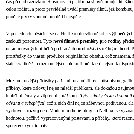
čas před obrazovkou. Streamovací platforma si uvědomuje důležitost
celou rodinu, a proto pravidelně uvádí premiéry filmů, jež kombinuj
poučné prvky vhodné pro děti i dospělé.
V posledních měsících se na Netflixu objevilo několik výjimečných
zaslouží pozornost. Tyto
nové filmové premiéry pro rodiny
předst
od animovaných příběhů po hraná dobrodružství s reálnými herci. P
prostředky do vlastní produkce originálního obsahu, což znamená,
stále kvalitnější a rozmanitější nabídku filmů, které nejsou k dispozi
Mezi nejnovější přírůstky patří animované filmy s působivou grafi
příběhy, které oslovují nejen mladší publikum, ale dokážou zaujmou
hlubšími tématy a vtipnými narážkami.
Tyto snímky často zkoumají t
odvahu a sebepřijetí
, což z nich činí nejen zábavnou podívanou, ale
výchovu a rozvoj dětí. Moderní rodinné filmy na Netflixu se vyzna
hodnotou, pečlivě vypracovanými postavami a příběhy, které rezonu
společenskými tématy.