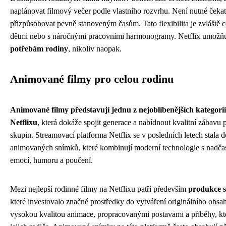
naplánovat filmový večer podle vlastního rozvrhu. Není nutné čekat 
přizpůsobovat pevně stanoveným časům. Tato flexibilita je zvláště 
dětmi nebo s náročnými pracovními harmonogramy. Netflix umožň
potřebám rodiny
, nikoliv naopak.
Animované filmy pro celou rodinu
Animované filmy představují jednu z nejoblíbenějších kategori
Netflixu
, která dokáže spojit generace a nabídnout kvalitní zábav
skupin. Streamovací platforma Netflix se v posledních letech stala
animovaných snímků, které kombinují moderní technologie s nadč
emocí, humoru a poučení.
Mezi nejlepší rodinné filmy na Netflixu patří především
produkce s
které investovalo značné prostředky do vytváření originálního obsah
vysokou kvalitou animace, propracovanými postavami a příběhy, které