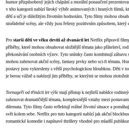
humor přizpůsobený jejich chápání a morální ponaučení prezentova
v této kategorii nabízí široký výběr animovaných i hraných filmů, kte
dětí a učí je důležitým životním hodnotám. Tyto filmy mohou obsah
strašidelné scény, ale vždy jsou řešeny pozitivním způsobem, který d
Pro
starší děti ve věku devíti až dvanácti let
Netflix připravil fil
příběhy, které mohou obsahovat složitější témata jako přátelství, rod
překonávání osobních výzev. Tyto snímky často kombinují zábavu s
mohou zahrnovat akční scény, fantasy prvky nebo sci-fi témata. Hum
postavy jsou vykresleny s větší psychologickou hloubkou. Děti v to
je berou vážně a nabízejí jim příběhy, se kterými se mohou ztotožnit
Teenageři od třinácti let výše
mají přístup k nejširší nabídce rodinn
zahrnovat dramatičtější témata, komplexnější vztahy mezi postavami
dilemata. Tyto filmy často reflektují reálné životní situace a pomáh
svět kolem sebe. Netflix pro tuto kategorii nabízí jak akční blockbust
romantické komedie i napínavé thrillery vhodné pro mladší publiku