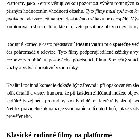
Platformy jako Netflix věnují velkou pozornost výběru rodinných k
přísným hodnocením vhodnosti obsahu.
Tyto filmy musí splňovat kr
publikum
, ale zároveň nabízet dostatečnou zábavu pro dospělé. Výs
kurátorovaná sbírka titulů, které můžete pustit bez obav o nevhodný
Rodinné komedie často představují
ideální volbu pro společné ve
čas pohromadě u televize. Tyto filmy podporují sdílené zážitky a vytv
rozhovory o příběhu, postavách a poselstvích filmu. Společný smích
vazby a vytváří pozitivní vzpomínky.
Kvalitní rodinná komedie dokáže být zábavná i při opakovaném sle
tolik detailů a vrstev humoru, že při každém zhlédnutí můžete obje
je důležitý zejména pro rodiny s malými dětmi, které rády sledují s
Netflix pravidelně aktualizuje svou nabídku těchto filmů, takže vžd
prověřeného.
Klasické rodinné filmy na platformě