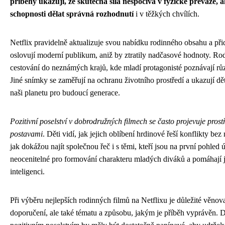
příběhy ukazují, že skutečná síla nespočívá v fyzické převaze, a
schopnosti dělat správná rozhodnutí
i v těžkých chvílích.
Netflix pravidelně aktualizuje svou nabídku rodinného obsahu a přid
oslovují moderní publikum, aniž by ztratily nadčasové hodnoty. Ro
cestování do neznámých krajů, kde mladí protagonisté poznávají různ
Jiné snímky se zaměřují na ochranu životního prostředí a ukazují dět
naši planetu pro budoucí generace.
Pozitivní poselství v dobrodružných filmech se často projevuje pros
postavami
. Děti vidí, jak jejich oblíbení hrdinové řeší konflikty bez 
jak dokážou najít společnou řeč i s těmi, kteří jsou na první pohled ú
neocenitelné pro formování charakteru mladých diváků a pomáhají j
inteligenci.
Při výběru nejlepších rodinných filmů na Netflixu je důležité věno
doporučení, ale také tématu a způsobu, jakým je příběh vyprávěn. 