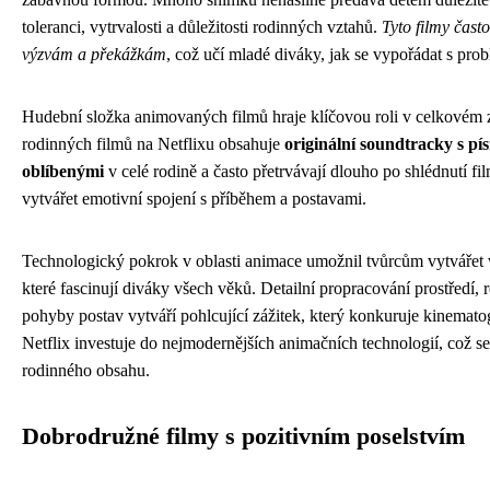
toleranci, vytrvalosti a důležitosti rodinných vztahů.
Tyto filmy často
výzvám a překážkám
, což učí mladé diváky, jak se vypořádat s pro
Hudební složka animovaných filmů hraje klíčovou roli v celkovém 
rodinných filmů na Netflixu obsahuje
originální soundtracky s pís
oblíbenými
v celé rodině a často přetrvávají dlouho po shlédnutí f
vytvářet emotivní spojení s příběhem a postavami.
Technologický pokrok v oblasti animace umožnil tvůrcům vytvářet v
které fascinují diváky všech věků. Detailní propracování prostředí, r
pohyby postav vytváří pohlcující zážitek, který konkuruje kinemat
Netflix investuje do nejmodernějších animačních technologií, což se 
rodinného obsahu.
Dobrodružné filmy s pozitivním poselstvím