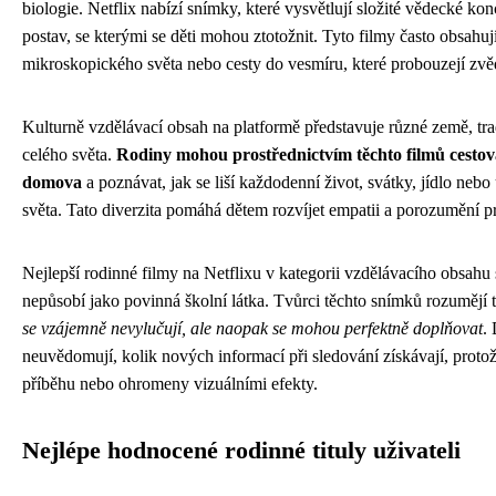
biologie. Netflix nabízí snímky, které vysvětlují složité vědecké k
postav, se kterými se děti mohou ztotožnit. Tyto filmy často obsahuj
mikroskopického světa nebo cesty do vesmíru, které probouzejí zvě
Kulturně vzdělávací obsah na platformě představuje různé země, tra
celého světa.
Rodiny mohou prostřednictvím těchto filmů cestova
domova
a poznávat, jak se liší každodenní život, svátky, jídlo ne
světa. Tato diverzita pomáhá dětem rozvíjet empatii a porozumění pr
Nejlepší rodinné filmy na Netflixu v kategorii vzdělávacího obsahu 
nepůsobí jako povinná školní látka. Tvůrci těchto snímků rozumějí
se vzájemně nevylučují, ale naopak se mohou perfektně doplňovat
. 
neuvědomují, kolik nových informací při sledování získávají, proto
příběhu nebo ohromeny vizuálními efekty.
Nejlépe hodnocené rodinné tituly uživateli