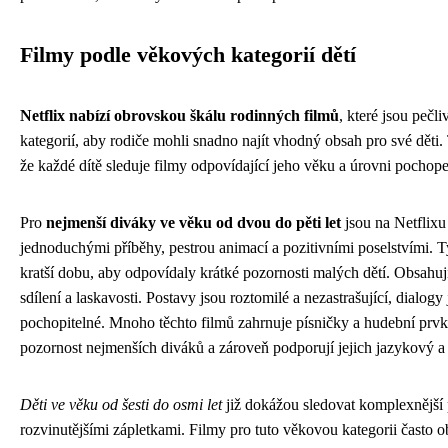
Filmy podle věkových kategorií dětí
Netflix nabízí obrovskou škálu rodinných filmů
, které jsou peč
kategorií, aby rodiče mohli snadno najít vhodný obsah pro své děti. 
že každé dítě sleduje filmy odpovídající jeho věku a úrovni pochope
Pro
nejmenší diváky ve věku od dvou do pěti let
jsou na Netflixu 
jednoduchými příběhy, pestrou animací a pozitivními poselstvími. T
kratší dobu, aby odpovídaly krátké pozornosti malých dětí. Obsahují 
sdílení a laskavosti. Postavy jsou roztomilé a nezastrašující, dialo
pochopitelné. Mnoho těchto filmů zahrnuje písničky a hudební prvk
pozornost nejmenších diváků a zároveň podporují jejich jazykový a
Děti ve věku od šesti do osmi let
již dokážou sledovat komplexnější 
rozvinutějšími zápletkami. Filmy pro tuto věkovou kategorii často 