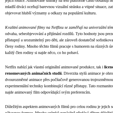
jejich rodiče. Animované snímky na této platformě často obsahují n
mladší diváci oceňují barevnou vizuální stránku a vtipné situace, z
objevovat hlubší významy a odkazy na populární kulturu.
Kvalitní animované filmy na Netflixu se zaměřují na univerzální té
odvaha, sebeobjevování a přijímání rozdílů. Tyto hodnoty jsou pre
přístupný a srozumitelný pro děti, ale zároveň dostatečně sofistikov
členy rodiny. Mnoho těchto filmů pracuje s humorem na různých úro
každý člen rodiny si najde něco, co ho pobaví.
Netflix nabízí jak vlastní originální animované produkce, tak i
lice
renomovaných animačních studií
. Diverzita stylů animace je ohro
dvourozměrné animace přes počítačově generovanou trojrozměrnou 
experimentální techniky kombinující různé přístupy. Tato rozmanitos
najde animovaný film odpovídající svým preferencím.
Důležitým aspektem animovaných filmů pro celou rodinu je jejich 
zábavnou formou. Mnoho snímků nenásilně předává dětem důležité ž