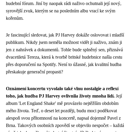
hudební fórum. Jiní by naopak rádi naživo ochutnali její nový,
syrovější zvuk, kterým se na posledním albu vrací ke svým
kořenům.
Je fascinující sledovat, jak PJ Harvey dokáže oslovovat i mladší
publikum. Nikdy jsem neměla možnost vidět ji naživo, znám ji
jen z nahrávek a dokumentů. Tohle bude splněný sen, přiznává
dvacetiletá Tereza, která k tvorbě britské hudebnice našla cestu
přes doporučení na Spotify. Není to úžasné, jak kvalitní hudba
přeskakuje generační propasti?
Oznámení koncertu vyvolalo také vlnu nostalgie a reflexí
toho, jak hudba PJ Harvey ovlivnila životy mnoha lidí.
Její
album 'Let England Shake' mě provázelo nejtěžším obdobím
mého života. Teď, o deset let později, budu moci poděkovat
alespoň svou přítomností na koncertě, napsal dojemně Pavel z
Brna. Takových osobních zpovědí se objevilo nespočet – každá