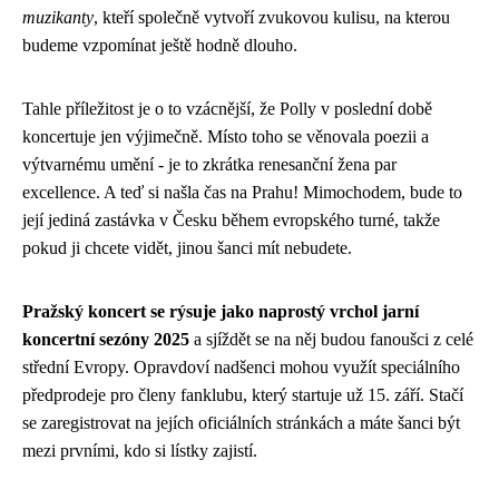
muzikanty
, kteří společně vytvoří zvukovou kulisu, na kterou
budeme vzpomínat ještě hodně dlouho.
Tahle příležitost je o to vzácnější, že Polly v poslední době
koncertuje jen výjimečně. Místo toho se věnovala poezii a
výtvarnému umění - je to zkrátka renesanční žena par
excellence. A teď si našla čas na Prahu! Mimochodem, bude to
její jediná zastávka v Česku během evropského turné, takže
pokud ji chcete vidět, jinou šanci mít nebudete.
Pražský koncert se rýsuje jako naprostý vrchol jarní
koncertní sezóny 2025
a sjíždět se na něj budou fanoušci z celé
střední Evropy. Opravdoví nadšenci mohou využít speciálního
předprodeje pro členy fanklubu, který startuje už 15. září. Stačí
se zaregistrovat na jejích oficiálních stránkách a máte šanci být
mezi prvními, kdo si lístky zajistí.