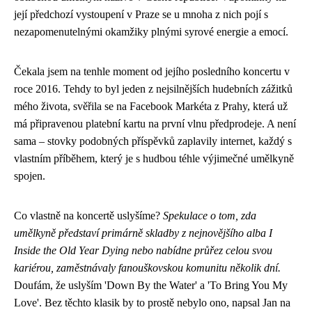
její předchozí vystoupení v Praze se u mnoha z nich pojí s
nezapomenutelnými okamžiky plnými syrové energie a emocí.
Čekala jsem na tenhle moment od jejího posledního koncertu v
roce 2016. Tehdy to byl jeden z nejsilnějších hudebních zážitků
mého života, svěřila se na Facebook Markéta z Prahy, která už
má připravenou platební kartu na první vlnu předprodeje. A není
sama – stovky podobných příspěvků zaplavily internet, každý s
vlastním příběhem, který je s hudbou téhle výjimečné umělkyně
spojen.
Co vlastně na koncertě uslyšíme?
Spekulace o tom, zda
umělkyně představí primárně skladby z nejnovějšího alba I
Inside the Old Year Dying nebo nabídne průřez celou svou
kariérou, zaměstnávaly fanouškovskou komunitu několik dní.
Doufám, že uslyším 'Down By the Water' a 'To Bring You My
Love'. Bez těchto klasik by to prostě nebylo ono, napsal Jan na