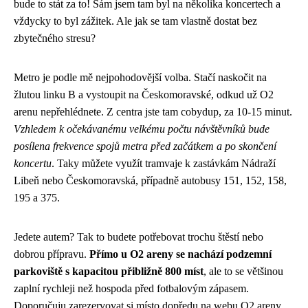
bude to stát za to! Sám jsem tam byl na několika koncertech a
vždycky to byl zážitek. Ale jak se tam vlastně dostat bez
zbytečného stresu?
Metro je podle mě nejpohodovější volba. Stačí naskočit na
žlutou linku B a vystoupit na Českomoravské, odkud už O2
arenu nepřehlédnete. Z centra jste tam cobydup, za 10-15 minut.
Vzhledem k očekávanému velkému počtu návštěvníků bude
posílena frekvence spojů metra před začátkem a po skončení
koncertu
. Taky můžete využít tramvaje k zastávkám Nádraží
Libeň nebo Českomoravská, případně autobusy 151, 152, 158,
195 a 375.
Jedete autem? Tak to budete potřebovat trochu štěstí nebo
dobrou přípravu.
Přímo u O2 areny se nachází podzemní
parkoviště s kapacitou přibližně 800 míst
, ale to se většinou
zaplní rychleji než hospoda před fotbalovým zápasem.
Doporučuju zarezervovat si místo dopředu na webu O2 areny.