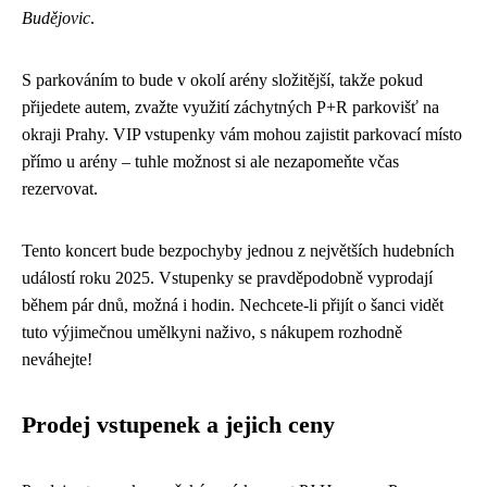
Budějovic
.
S parkováním to bude v okolí arény složitější, takže pokud
přijedete autem, zvažte využití záchytných P+R parkovišť na
okraji Prahy. VIP vstupenky vám mohou zajistit parkovací místo
přímo u arény – tuhle možnost si ale nezapomeňte včas
rezervovat.
Tento koncert bude bezpochyby jednou z největších hudebních
událostí roku 2025. Vstupenky se pravděpodobně vyprodají
během pár dnů, možná i hodin. Nechcete-li přijít o šanci vidět
tuto výjimečnou umělkyni naživo, s nákupem rozhodně
neváhejte!
Prodej vstupenek a jejich ceny