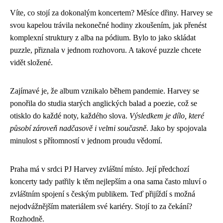
Víte, co stojí za dokonalým koncertem? Měsíce dřiny. Harvey se
svou kapelou trávila nekonečné hodiny zkoušením, jak přenést
komplexní struktury z alba na pódium. Bylo to jako skládat
puzzle, přiznala v jednom rozhovoru. A takové puzzle chcete
vidět složené.
Zajímavé je, že album vznikalo během pandemie. Harvey se
ponořila do studia starých anglických balad a poezie, což se
otisklo do každé noty, každého slova.
Výsledkem je dílo, které
působí zároveň nadčasově i velmi současně
. Jako by spojovala
minulost s přítomností v jednom proudu vědomí.
Praha má v srdci PJ Harvey zvláštní místo. Její předchozí
koncerty tady patřily k těm nejlepším a ona sama často mluví o
zvláštním spojení s českým publikem. Teď přijíždí s možná
nejodvážnějším materiálem své kariéry. Stojí to za čekání?
Rozhodně.