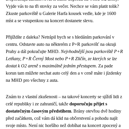
Vyjde vás to na tři stovky za večer. Nechce se vám platit tolik?
Zkuste parkoviště u Galerie Harfa kousek vedle, kde je 1600
míst a se vstupenkou na koncert dostanete slevu.
Přijíždíte z daleka? Netrápil bych se s hledáním parkování v
centru. Odstavte auto na některém z P+R parkovišť na okraji
Prahy a dál pokračujte MHD.
Nejvhodnější jsou parkoviště P+R
Letňany, P+R Černý Most nebo P+R Zličín, ze kterých se lze
dostat k O2 areně s maximálně jedním přestupem
. Za pade
korun tam můžete nechat auto celý den a v ceně máte i jízdenky
na MHD pro všechny z auta.
Znám to z vlastní zkušenosti – na takové koncerty se sjíždí lidi z
celé republiky i ze zahraničí, takže
doporučuju přijet s
dostatečným časovým předstihem
. Brány otevřou dvě hodiny
před začátkem, což vám dá klid na občerstvení a pohodu najít
svoje místo. Není nic horšího než dobíhat na koncert zpocený a