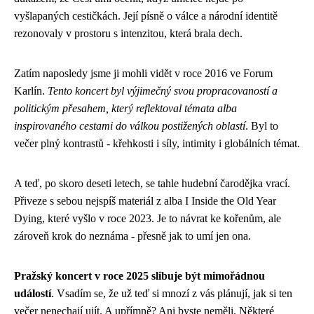
vyšlapaných cestičkách. Její písně o válce a národní identitě
rezonovaly v prostoru s intenzitou, která brala dech.
Zatím naposledy jsme ji mohli vidět v roce 2016 ve Forum
Karlín.
Tento koncert byl výjimečný svou propracovaností a
politickým přesahem, který reflektoval témata alba
inspirovaného cestami do válkou postižených oblastí
. Byl to
večer plný kontrastů - křehkosti i síly, intimity i globálních témat.
A teď, po skoro deseti letech, se tahle hudební čarodějka vrací.
Přiveze s sebou nejspíš materiál z alba I Inside the Old Year
Dying, které vyšlo v roce 2023. Je to návrat ke kořenům, ale
zároveň krok do neznáma - přesně jak to umí jen ona.
Pražský koncert v roce 2025 slibuje být mimořádnou
událostí
. Vsadím se, že už teď si mnozí z vás plánují, jak si ten
večer nenechají ujít. A upřímně? Ani byste neměli. Některé