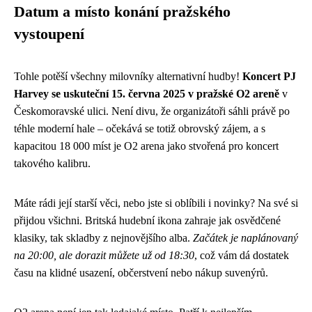
Datum a místo konání pražského
vystoupení
Tohle potěší všechny milovníky alternativní hudby!
Koncert PJ
Harvey se uskuteční 15. června 2025 v pražské O2 areně
v
Českomoravské ulici. Není divu, že organizátoři sáhli právě po
téhle moderní hale – očekává se totiž obrovský zájem, a s
kapacitou 18 000 míst je O2 arena jako stvořená pro koncert
takového kalibru.
Máte rádi její starší věci, nebo jste si oblíbili i novinky? Na své si
přijdou všichni. Britská hudební ikona zahraje jak osvědčené
klasiky, tak skladby z nejnovějšího alba.
Začátek je naplánovaný
na 20:00, ale dorazit můžete už od 18:30
, což vám dá dostatek
času na klidné usazení, občerstvení nebo nákup suvenýrů.