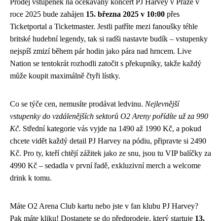
Prodej vstupenek na očekávaný koncert PJ Harvey v Praze v
roce 2025 bude zahájen
15. března 2025 v 10:00
přes
Ticketportal a Ticketmaster. Jestli patříte mezi fanoušky téhle
britské hudební legendy, tak si radši nastavte budík – vstupenky
nejspíš zmizí během pár hodin jako pára nad hrncem. Live
Nation se tentokrát rozhodli zatočit s překupníky, takže každý
může koupit maximálně čtyři lístky.
Co se týče cen, nemusíte prodávat ledvinu.
Nejlevnější
vstupenky do vzdálenějších sektorů O2 Areny pořídíte už za 990
Kč
. Střední kategorie vás vyjde na 1490 až 1990 Kč, a pokud
chcete vidět každý detail PJ Harvey na pódiu, připravte si 2490
Kč. Pro ty, kteří chtějí zážitek jako ze snu, jsou tu VIP balíčky za
4990 Kč – sedadla v první řadě, exkluzivní merch a welcome
drink k tomu.
Máte O2 Arena Club kartu nebo jste v fan klubu PJ Harvey?
Pak máte kliku! Dostanete se do předprodeje, který startuje
13.