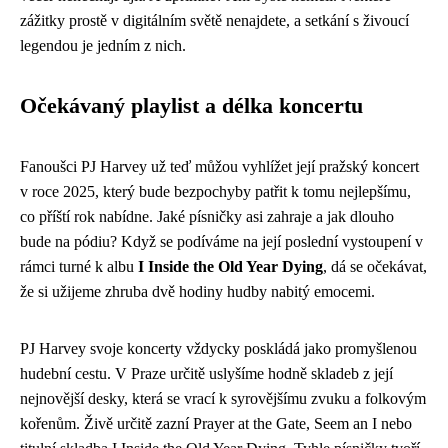
zážitky prostě v digitálním světě nenajdete, a setkání s živoucí
legendou je jedním z nich.
Očekávaný playlist a délka koncertu
Fanoušci PJ Harvey už teď můžou vyhlížet její pražský koncert
v roce 2025, který bude bezpochyby patřit k tomu nejlepšímu,
co příští rok nabídne. Jaké písničky asi zahraje a jak dlouho
bude na pódiu? Když se podíváme na její poslední vystoupení v
rámci turné k albu
I Inside the Old Year Dying
, dá se očekávat,
že si užijeme zhruba dvě hodiny hudby nabitý emocemi.
PJ Harvey svoje koncerty vždycky poskládá jako promyšlenou
hudební cestu. V Praze určitě uslyšíme hodně skladeb z její
nejnovější desky, která se vrací k syrovějšímu zvuku a folkovým
kořenům. Živě určitě zazní Prayer at the Gate, Seem an I nebo