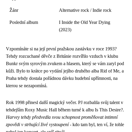
Žánr
Alternative rock / Indie rock
Poslední album
I Inside the Old Year Dying
(2023)
Vzpomínáte si na její první pražskou zastávku v roce 1993?
Tehdy rozcuchané děvče z Británie rozvířilo vzduch v klubu
Bunkr svým syrovým zvukem a hlasem, který se vám zaryl pod
kůži. Bylo to krátce po vydání jejího druhého alba Rid of Me, a
Praha tehdy dostala pořádnou dávku hudební upřímnosti, na
kterou se nezapomíná.
Rok 1998 přinesl další magický večer. PJ rozbalila svůj talent v
tehdejším Roxy Music Hall během turné k albu Is This Desire?.
Harvey tehdy předvedla svou schopnost proměňovat intimní
zpovědi v strhující živé vystoupení
- kdo tam byl, ten ví, že tohle
nebyl jen koncert, ale spíš rituál.