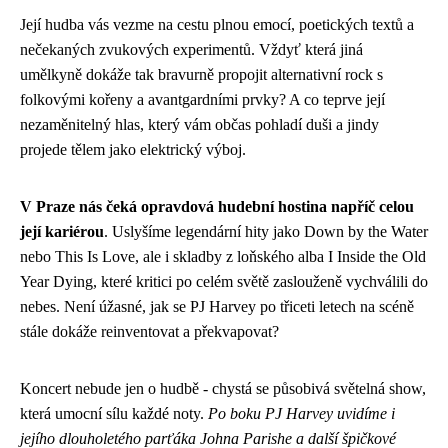
Její hudba vás vezme na cestu plnou emocí, poetických textů a
nečekaných zvukových experimentů. Vždyť která jiná
umělkyně dokáže tak bravurně propojit alternativní rock s
folkovými kořeny a avantgardními prvky? A co teprve její
nezaměnitelný hlas, který vám občas pohladí duši a jindy
projede tělem jako elektrický výboj.
V Praze nás čeká opravdová hudební hostina napříč celou
její kariérou
. Uslyšíme legendární hity jako Down by the Water
nebo This Is Love, ale i skladby z loňského alba I Inside the Old
Year Dying, které kritici po celém světě zaslouženě vychválili do
nebes. Není úžasné, jak se PJ Harvey po třiceti letech na scéně
stále dokáže reinventovat a překvapovat?
Koncert nebude jen o hudbě - chystá se působivá světelná show,
která umocní sílu každé noty.
Po boku PJ Harvey uvidíme i
jejího dlouholetého parťáka Johna Parishe a další špičkové