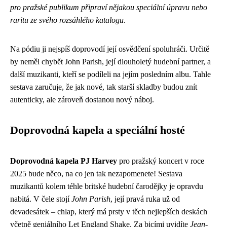
pro pražské publikum připraví nějakou speciální úpravu nebo
raritu ze svého rozsáhlého katalogu
.
Na pódiu ji nejspíš doprovodí její osvědčení spoluhráči. Určitě
by neměl chybět John Parish, její dlouholetý hudební partner, a
další muzikanti, kteří se podíleli na jejím posledním albu. Tahle
sestava zaručuje, že jak nové, tak starší skladby budou znít
autenticky, ale zároveň dostanou nový náboj.
Doprovodná kapela a speciální hosté
Doprovodná kapela PJ Harvey
pro pražský koncert v roce
2025 bude něco, na co jen tak nezapomenete! Sestava
muzikantů kolem téhle britské hudební čarodějky je opravdu
nabitá. V čele stojí
John Parish
, její pravá ruka už od
devadesátek – chlap, který má prsty v těch nejlepších deskách
včetně geniálního Let England Shake. Za bicími uvidíte
Jean-