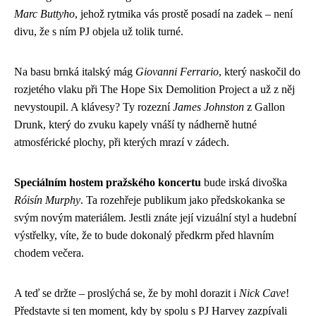
Marc Buttyho
, jehož rytmika vás prostě posadí na zadek – není
divu, že s ním PJ objela už tolik turné.
Na basu brnká italský mág
Giovanni Ferrario
, který naskočil do
rozjetého vlaku při The Hope Six Demolition Project a už z něj
nevystoupil. A klávesy? Ty rozezní
James Johnston
z Gallon
Drunk, který do zvuku kapely vnáší ty nádherně hutné
atmosférické plochy, při kterých mrazí v zádech.
Speciálním hostem pražského koncertu
bude irská divoška
Róisín Murphy
. Ta rozehřeje publikum jako předskokanka se
svým novým materiálem. Jestli znáte její vizuální styl a hudební
výstřelky, víte, že to bude dokonalý předkrm před hlavním
chodem večera.
A teď se držte – proslýchá se, že by mohl dorazit i
Nick Cave
!
Představte si ten moment, kdy by spolu s PJ Harvey zazpívali