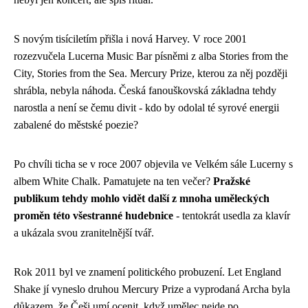
S novým tisíciletím přišla i nová Harvey. V roce 2001
rozezvučela Lucerna Music Bar písněmi z alba Stories from the
City, Stories from the Sea. Mercury Prize, kterou za něj později
shrábla, nebyla náhoda. Česká fanouškovská základna tehdy
narostla a není se čemu divit - kdo by odolal té syrové energii
zabalené do městské poezie?
Po chvíli ticha se v roce 2007 objevila ve Velkém sále Lucerny s
albem White Chalk. Pamatujete na ten večer?
Pražské
publikum tehdy mohlo vidět další z mnoha uměleckých
proměn této všestranné hudebnice
- tentokrát usedla za klavír
a ukázala svou zranitelnější tvář.
Rok 2011 byl ve znamení politického probuzení. Let England
Shake jí vyneslo druhou Mercury Prize a vyprodaná Archa byla
důkazem, že Češi umí ocenit, když umělec nejde po