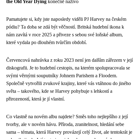
the Old Year Dying
konečně naživo
Pamatujete si, kdy jste naposledy viděli PJ Harvey na českém
pódiu? Ta doba se zdá být věčností. Britská hudební ikona k
nám zavítá v roce 2025 a přiveze s sebou své loňské album,
které vydala po dlouhém tvůrčím období.
Červencová nahrávka z roku 2023 není jen dalším zářezem v její
diskografii. Je to hudební cestopis, na kterém spolupracovala se
svými věrnými souputníky Johnem Parishem a Floodem.
Společně vytvořili zvukové krajiny, které vás vtáhnou do jiného
světa – takového, kde se Harvey pohybuje s lehkostí a
přirozeností, která je jí vlastní.
Co vlastně na novém albu najdete? Směs toho nejlepšího z její
tvorby, ale v novém hávu. Příroda, zranitelnost, hledání sebe
sama – témata, která Harvey provázejí celý život, ale tentokrát je