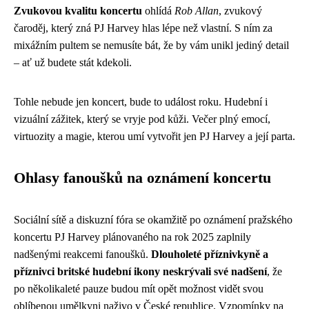
Zvukovou kvalitu koncertu
ohlídá
Rob Allan
, zvukový
čaroděj, který zná PJ Harvey hlas lépe než vlastní. S ním za
mixážním pultem se nemusíte bát, že by vám unikl jediný detail
– ať už budete stát kdekoli.
Tohle nebude jen koncert, bude to událost roku. Hudební i
vizuální zážitek, který se vryje pod kůži. Večer plný emocí,
virtuozity a magie, kterou umí vytvořit jen PJ Harvey a její parta.
Ohlasy fanoušků na oznámení koncertu
Sociální sítě a diskuzní fóra se okamžitě po oznámení pražského
koncertu PJ Harvey plánovaného na rok 2025 zaplnily
nadšenými reakcemi fanoušků.
Dlouholeté příznivkyně a
příznivci britské hudební ikony neskrývali své nadšení
, že
po několikaleté pauze budou mít opět možnost vidět svou
oblíbenou umělkyni naživo v České republice. Vzpomínky na