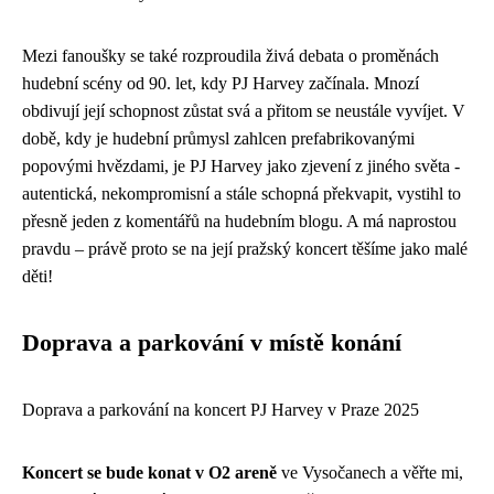
Mezi fanoušky se také rozproudila živá debata o proměnách
hudební scény od 90. let, kdy PJ Harvey začínala. Mnozí
obdivují její schopnost zůstat svá a přitom se neustále vyvíjet. V
době, kdy je hudební průmysl zahlcen prefabrikovanými
popovými hvězdami, je PJ Harvey jako zjevení z jiného světa -
autentická, nekompromisní a stále schopná překvapit, vystihl to
přesně jeden z komentářů na hudebním blogu. A má naprostou
pravdu – právě proto se na její pražský koncert těšíme jako malé
děti!
Doprava a parkování v místě konání
Doprava a parkování na koncert PJ Harvey v Praze 2025
Koncert se bude konat v O2 areně
ve Vysočanech a věřte mi,