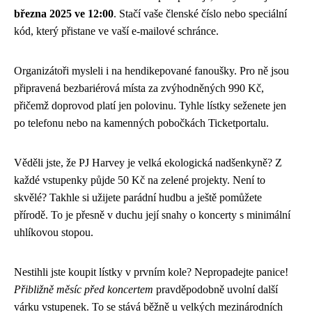
března 2025 ve 12:00
. Stačí vaše členské číslo nebo speciální
kód, který přistane ve vaší e-mailové schránce.
Organizátoři mysleli i na hendikepované fanoušky. Pro ně jsou
připravená bezbariérová místa za zvýhodněných 990 Kč,
přičemž doprovod platí jen polovinu. Tyhle lístky seženete jen
po telefonu nebo na kamenných pobočkách Ticketportalu.
Věděli jste, že PJ Harvey je velká ekologická nadšenkyně? Z
každé vstupenky půjde 50 Kč na zelené projekty. Není to
skvělé? Takhle si užijete parádní hudbu a ještě pomůžete
přírodě. To je přesně v duchu její snahy o koncerty s minimální
uhlíkovou stopou.
Nestihli jste koupit lístky v prvním kole? Nepropadejte panice!
Přibližně měsíc před koncertem
pravděpodobně uvolní další
várku vstupenek. To se stává běžně u velkých mezinárodních