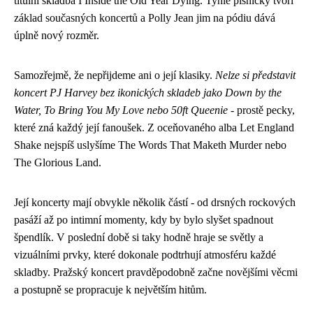
titulní skladba I Inside the Old Year Dying. Tyhle písničky tvoří
základ současných koncertů a Polly Jean jim na pódiu dává
úplně nový rozměr.
Samozřejmě, že nepřijdeme ani o její klasiky.
Nelze si představit
koncert PJ Harvey bez ikonických skladeb jako Down by the
Water, To Bring You My Love nebo 50ft Queenie
- prostě pecky,
které zná každý její fanoušek. Z oceňovaného alba Let England
Shake nejspíš uslyšíme The Words That Maketh Murder nebo
The Glorious Land.
Její koncerty mají obvykle několik částí - od drsných rockových
pasáží až po intimní momenty, kdy by bylo slyšet spadnout
špendlík. V poslední době si taky hodně hraje se světly a
vizuálními prvky, které dokonale podtrhují atmosféru každé
skladby. Pražský koncert pravděpodobně začne novějšími věcmi
a postupně se propracuje k největším hitům.