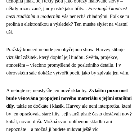
uchopila jinak. Její texty jsou jako obrazy malované slovy –
někdy rozmazané, jindy ostré jako břitva.
Fascinující kontrast
mezi tradičním a moderním
vás nenechá chladnými. Folk se tu
prolíná s elektronikou a výsledek? Ten musíte slyšet na vlastní
uši.
Pražský koncert nebude jen obyčejnou show. Harvey slibuje
vizuální zážitek, který doplní její hudbu. Světla, projekce,
atmosféra – všechno promyšlené do posledního detailu. I v
obrovském sále dokáže vytvořit pocit, jako by zpívala jen vám.
A nebojte se, neuslyšíte jen nové skladby.
Zvláštní pozornost
bude věnována propojení nového materiálu s jejími staršími
díly
, takže se dočkáte i klasik. Harvey ale není interpretka, která
by jen oprašovala staré hity. Její starší písně často dostávají nový
kabát, novou duši. Možná svou oblíbenou skladbu ani
nepoznáte – a možná ji budete milovat ještě víc.