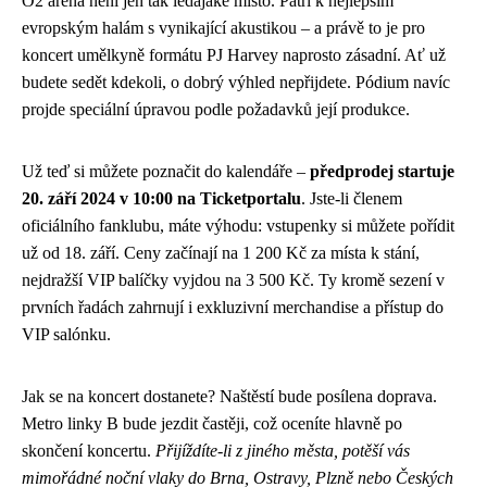
O2 arena není jen tak ledajaké místo. Patří k nejlepším
evropským halám s vynikající akustikou – a právě to je pro
koncert umělkyně formátu PJ Harvey naprosto zásadní. Ať už
budete sedět kdekoli, o dobrý výhled nepřijdete. Pódium navíc
projde speciální úpravou podle požadavků její produkce.
Už teď si můžete poznačit do kalendáře –
předprodej startuje
20. září 2024 v 10:00 na Ticketportalu
. Jste-li členem
oficiálního fanklubu, máte výhodu: vstupenky si můžete pořídit
už od 18. září. Ceny začínají na 1 200 Kč za místa k stání,
nejdražší VIP balíčky vyjdou na 3 500 Kč. Ty kromě sezení v
prvních řadách zahrnují i exkluzivní merchandise a přístup do
VIP salónku.
Jak se na koncert dostanete? Naštěstí bude posílena doprava.
Metro linky B bude jezdit častěji, což oceníte hlavně po
skončení koncertu.
Přijíždíte-li z jiného města, potěší vás
mimořádné noční vlaky do Brna, Ostravy, Plzně nebo Českých