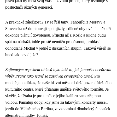
píseň jako by měla svůj vlastní životní příběh, který rezonuje s
posluchači různých generací.
A praktické záležitosti? Ty se řeší taky! Fanoušci z Moravy a
Slovenska už domlouvají spolujízdy, sdílené ubytování a někteří
dokonce plánují dovolenou. Přijedu až z Košic a klidně budu
spát na nádraží, tohle prostě nemůžu propásnout, prohlásil
odhodlaně Michal v jedné z diskusních skupin. Taková vášeň se
hned tak nevidí, že?
Zajímavým aspektem ohlasů bylo také to, jak fanoušci oceňovali
výběr Prahy jako jedné ze zastávek evropského turné.
Pro
mnohé je to důkaz, že naše hlavní město si drží pozici důležitého
kulturního centra, které přitahuje umělce světového formátu. Je
skvělé, že Praha je pro umělce jejího kalibru samozřejmou
volbou. Pamatuji doby, kdy jsme za takovými koncerty museli
jezdit do Vídně nebo Berlína, zavzpomínal dlouholetý fanoušek
alternativní hudby Tomáš.