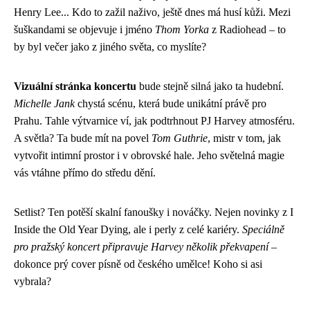
Henry Lee... Kdo to zažil naživo, ještě dnes má husí kůži. Mezi
šuškandami se objevuje i jméno
Thom Yorka
z Radiohead – to
by byl večer jako z jiného světa, co myslíte?
Vizuální stránka koncertu
bude stejně silná jako ta hudební.
Michelle Jank
chystá scénu, která bude unikátní právě pro
Prahu. Tahle výtvarnice ví, jak podtrhnout PJ Harvey atmosféru.
A světla? Ta bude mít na povel
Tom Guthrie
, mistr v tom, jak
vytvořit intimní prostor i v obrovské hale. Jeho světelná magie
vás vtáhne přímo do středu dění.
Setlist? Ten potěší skalní fanoušky i nováčky. Nejen novinky z I
Inside the Old Year Dying, ale i perly z celé kariéry.
Speciálně
pro pražský koncert připravuje Harvey několik překvapení
–
dokonce prý cover písně od českého umělce! Koho si asi
vybrala?