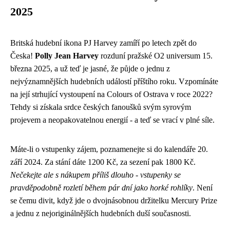
2025
Britská hudební ikona PJ Harvey zamíří po letech zpět do
Česka!
Polly Jean Harvey
rozduní pražské O2 universum 15.
března 2025, a už teď je jasné, že půjde o jednu z
nejvýznamnějších hudebních událostí příštího roku. Vzpomínáte
na její strhující vystoupení na Colours of Ostrava v roce 2022?
Tehdy si získala srdce českých fanoušků svým syrovým
projevem a neopakovatelnou energií - a teď se vrací v plné síle.
Máte-li o vstupenky zájem, poznamenejte si do kalendáře 20.
září 2024. Za stání dáte 1200 Kč, za sezení pak 1800 Kč.
Nečekejte ale s nákupem příliš dlouho - vstupenky se
pravděpodobně rozletí během pár dní jako horké rohlíky
. Není
se čemu divit, když jde o dvojnásobnou držitelku Mercury Prize
a jednu z nejoriginálnějších hudebních duší současnosti.