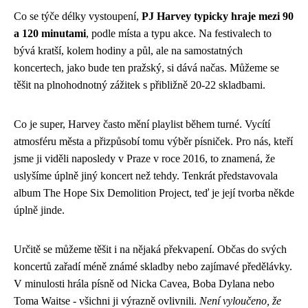
Co se týče délky vystoupení,
PJ Harvey typicky hraje mezi 90
a 120 minutami
, podle místa a typu akce. Na festivalech to
bývá kratší, kolem hodiny a půl, ale na samostatných
koncertech, jako bude ten pražský, si dává načas. Můžeme se
těšit na plnohodnotný zážitek s přibližně 20-22 skladbami.
Co je super, Harvey často mění playlist během turné. Vycítí
atmosféru města a přizpůsobí tomu výběr písniček. Pro nás, kteří
jsme ji viděli naposledy v Praze v roce 2016, to znamená, že
uslyšíme úplně jiný koncert než tehdy. Tenkrát představovala
album The Hope Six Demolition Project, teď je její tvorba někde
úplně jinde.
Určitě se můžeme těšit i na nějaká překvapení. Občas do svých
koncertů zařadí méně známé skladby nebo zajímavé předělávky.
V minulosti hrála písně od Nicka Cavea, Boba Dylana nebo
Toma Waitse - všichni ji výrazně ovlivnili.
Není vyloučeno, že