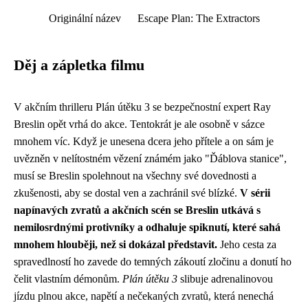
Originální název
Escape Plan: The Extractors
Děj a zápletka filmu
V akčním thrilleru Plán útěku 3 se bezpečnostní expert Ray
Breslin opět vrhá do akce. Tentokrát je ale osobně v sázce
mnohem víc. Když je unesena dcera jeho přítele a on sám je
uvězněn v nelítostném vězení známém jako "Ďáblova stanice",
musí se Breslin spolehnout na všechny své dovednosti a
zkušenosti, aby se dostal ven a zachránil své blízké.
V sérii
napínavých zvratů a akčních scén se Breslin utkává s
nemilosrdnými protivníky a odhaluje spiknutí, které sahá
mnohem hlouběji, než si dokázal představit.
Jeho cesta za
spravedlností ho zavede do temných zákoutí zločinu a donutí ho
čelit vlastním démonům.
Plán útěku 3
slibuje adrenalinovou
jízdu plnou akce, napětí a nečekaných zvratů, která nenechá