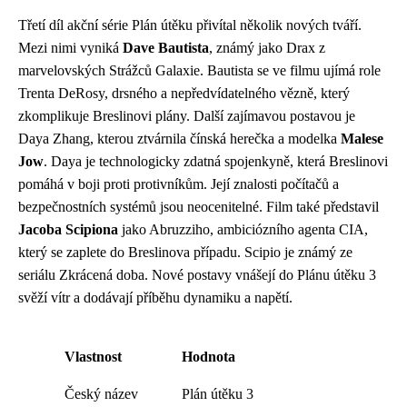
Třetí díl akční série Plán útěku přivítal několik nových tváří.
Mezi nimi vyniká
Dave Bautista
, známý jako Drax z
marvelovských Strážců Galaxie. Bautista se ve filmu ujímá role
Trenta DeRosy, drsného a nepředvídatelného vězně, který
zkomplikuje Breslinovi plány. Další zajímavou postavou je
Daya Zhang, kterou ztvárnila čínská herečka a modelka
Malese
Jow
. Daya je technologicky zdatná spojenkyně, která Breslinovi
pomáhá v boji proti protivníkům. Její znalosti počítačů a
bezpečnostních systémů jsou neocenitelné. Film také představil
Jacoba Scipiona
jako Abruzziho, ambiciózního agenta CIA,
který se zaplete do Breslinova případu. Scipio je známý ze
seriálu Zkrácená doba. Nové postavy vnášejí do Plánu útěku 3
svěží vítr a dodávají příběhu dynamiku a napětí.
Vlastnost
Hodnota
Český název
Plán útěku 3