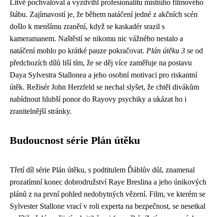
Litvě pochvaloval a vyzdvihl profesionalitu místního filmového
štábu. Zajímavostí je, že během natáčení jedné z akčních scén
došlo k menšímu zranění, když se kaskadér srazil s
kameramanem. Naštěstí se nikomu nic vážného nestalo a
natáčení mohlo po krátké pauze pokračovat.
Plán útěku 3
se od
předchozích dílů liší tím, že se děj více zaměřuje na postavu
Daya Sylvestra Stallonea a jeho osobní motivaci pro riskantní
útěk. Režisér John Herzfeld se nechal slyšet, že chtěl divákům
nabídnout hlubší ponor do Rayovy psychiky a ukázat ho i
zranitelnější stránky.
Budoucnost série Plán útěku
Třetí díl série Plán útěku, s podtitulem Ďáblův důl, znamenal
prozatímní konec dobrodružství Raye Breslina a jeho únikových
plánů z na první pohled nedobytných vězení. Film, ve kterém se
Sylvester Stallone vrací v roli experta na bezpečnost, se nesetkal