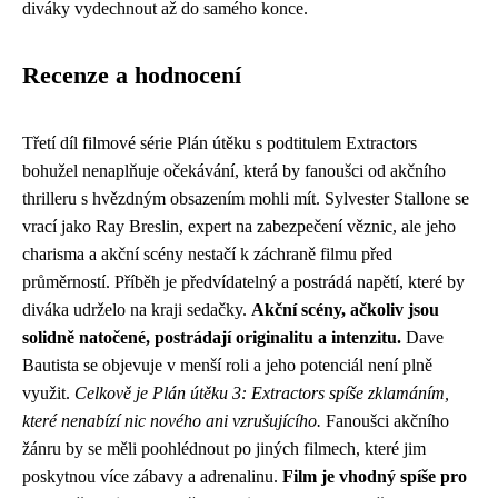
diváky vydechnout až do samého konce.
Recenze a hodnocení
Třetí díl filmové série Plán útěku s podtitulem Extractors
bohužel nenaplňuje očekávání, která by fanoušci od akčního
thrilleru s hvězdným obsazením mohli mít. Sylvester Stallone se
vrací jako Ray Breslin, expert na zabezpečení věznic, ale jeho
charisma a akční scény nestačí k záchraně filmu před
průměrností. Příběh je předvídatelný a postrádá napětí, které by
diváka udrželo na kraji sedačky.
Akční scény, ačkoliv jsou
solidně natočené, postrádají originalitu a intenzitu.
Dave
Bautista se objevuje v menší roli a jeho potenciál není plně
využit.
Celkově je Plán útěku 3: Extractors spíše zklamáním,
které nenabízí nic nového ani vzrušujícího.
Fanoušci akčního
žánru by se měli poohlédnout po jiných filmech, které jim
poskytnou více zábavy a adrenalinu.
Film je vhodný spíše pro