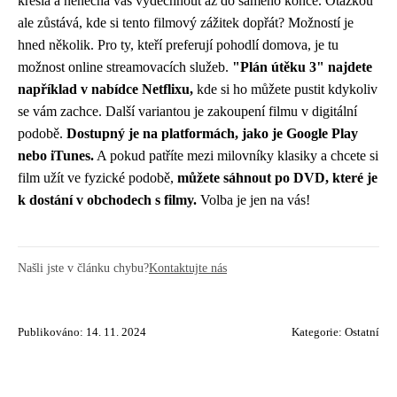
křesla a nenechá vás vydechnout až do samého konce. Otázkou
ale zůstává, kde si tento filmový zážitek dopřát? Možností je
hned několik. Pro ty, kteří preferují pohodlí domova, je tu
možnost online streamovacích služeb.
"Plán útěku 3" najdete
například v nabídce Netflixu,
kde si ho můžete pustit kdykoliv
se vám zachce. Další variantou je zakoupení filmu v digitální
podobě.
Dostupný je na platformách, jako je Google Play
nebo iTunes.
A pokud patříte mezi milovníky klasiky a chcete si
film užít ve fyzické podobě,
můžete sáhnout po DVD, které je
k dostání v obchodech s filmy.
Volba je jen na vás!
Našli jste v článku chybu?
Kontaktujte nás
Publikováno: 14. 11. 2024
Kategorie:
Ostatní