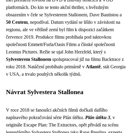
platformách. Do kin se tento akční thriller, s hvězdným
obsazením v čele se Sylvesterem Stallonem, Dave Bautistou a
50 Centem
, nepodíval. Datum vydání se lišilo v závislosti na
regionu, ale ve většině zemí byl film k dispozici začátkem
července 2019. Produkce filmu probíhala pod taktovkou
společnosti Emmett/Furla/Oasis Films a čínské společnosti
Leomus Pictures. Režie se ujal John Herzfeld, který s
Sylvesterem Stallonem
spolupracoval již na filmu Backtrace z
roku 2018. Natáčení probíhalo primárně v
Atlantě
, stát Georgia
v USA, a trvalo pouhých několik týdnů.
Návrat Sylvestera Stallonea
V roce 2018 se fanoušci akčních filmů dočkali dalšího
napínavého pokračování série Plán útěku.
Plán útěku 3
, v
originále Escape Plan: The Extractors, opět přivádí na scénu
legendárního Sylvestera Stallonea jako Raye Breslina, experta