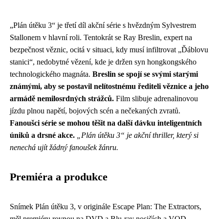
„Plán útěku 3“ je třetí díl akční série s hvězdným Sylvestrem
Stallonem v hlavní roli. Tentokrát se Ray Breslin, expert na
bezpečnost věznic, ocitá v situaci, kdy musí infiltrovat „Ďáblovu
stanici“, nedobytné vězení, kde je držen syn hongkongského
technologického magnáta.
Breslin se spojí se svými starými
známými, aby se postavil nelítostnému řediteli věznice a jeho
armádě nemilosrdných strážců.
Film slibuje adrenalinovou
jízdu plnou napětí, bojových scén a nečekaných zvratů.
Fanoušci série se mohou těšit na další dávku inteligentních
úniků a drsné akce.
„Plán útěku 3“ je akční thriller, který si
nenechá ujít žádný fanoušek žánru.
Premiéra a produkce
Snímek Plán útěku 3, v originále Escape Plan: The Extractors,
měl premiéru rovnou na DVD a Blu-ray nosičích a VOD