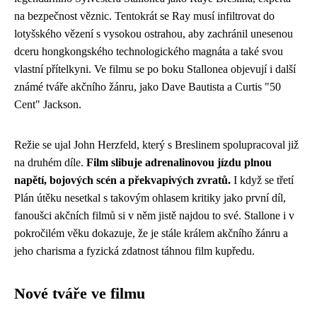
na bezpečnost věznic. Tentokrát se Ray musí infiltrovat do
lotyšského vězení s vysokou ostrahou, aby zachránil unesenou
dceru hongkongského technologického magnáta a také svou
vlastní přítelkyni. Ve filmu se po boku Stallonea objevují i další
známé tváře akčního žánru, jako Dave Bautista a Curtis "50
Cent" Jackson.
Režie se ujal John Herzfeld, který s Breslinem spolupracoval již
na druhém díle.
Film slibuje adrenalinovou jízdu plnou
napětí, bojových scén a překvapivých zvratů.
I když se třetí
Plán útěku nesetkal s takovým ohlasem kritiky jako první díl,
fanoušci akčních filmů si v něm jistě najdou to své. Stallone i v
pokročilém věku dokazuje, že je stále králem akčního žánru a
jeho charisma a fyzická zdatnost táhnou film kupředu.
Nové tváře ve filmu