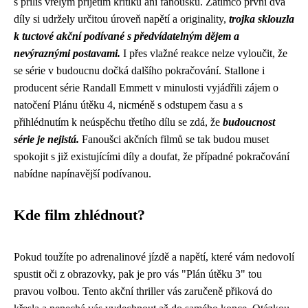
s příliš vřelým přijetím kritiků ani fanoušků. Zatímco první dva
díly si udržely určitou úroveň napětí a originality,
trojka sklouzla
k tuctové akční podívané s předvídatelným dějem a
nevýraznými postavami.
I přes vlažné reakce nelze vyloučit, že
se série v budoucnu dočká dalšího pokračování. Stallone i
producent série Randall Emmett v minulosti vyjádřili zájem o
natočení Plánu útěku 4, nicméně s odstupem času a s
přihlédnutím k neúspěchu třetího dílu se zdá, že
budoucnost
série je nejistá.
Fanoušci akčních filmů se tak budou muset
spokojit s již existujícími díly a doufat, že případné pokračování
nabídne napínavější podívanou.
Kde film zhlédnout?
Pokud toužíte po adrenalinové jízdě a napětí, které vám nedovolí
spustit oči z obrazovky, pak je pro vás "Plán útěku 3" tou
pravou volbou. Tento akční thriller vás zaručeně přiková do