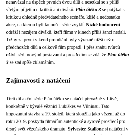
nenavázal na úspěch prvních dvou dílů a nesetkal se s příliš
vřelým přijetím u kritiků ani diváků.
Plán útěku 3
se potýkal s
kritikou ohledně předvídatelného scénáře, klišé a nedostatku
akce, na kterou byli fanoušci série zvyklí.
Nízké hodnocení
odráží i nezájem diváků, kteří filmu v kinech příliš šancí nedali.
Tržby za první víkend promítání byly výrazně nižší než u
předchozích dílů a celkově film propadl. I přes snahu tvůrců
oživit sérii novými postavami a prostředím se zdá, že
Plán útěku
3
se stal spíše zklamáním.
Zajímavosti z natáčení
Třetí díl akční série Plán útěku se natáčel převážně v Litvě,
konkrétně v bývalé věznici Lukiškės ve Vilniusu. Tato
impozantní stavba z 19. století, která sloužila jako vězení až do
roku 2019, poskytla filmařům autentické a syrové prostředí pro
drsný svět vězeňského dramatu.
Sylvester Stallone
si natáčení v