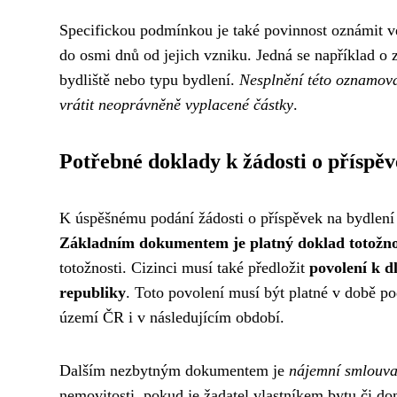
Specifickou podmínkou je také povinnost oznámit ve
do osmi dnů od jejich vzniku. Jedná se například 
bydliště nebo typu bydlení.
Nesplnění této oznamova
vrátit neoprávněně vyplacené částky
.
Potřebné doklady k žádosti o příspě
K úspěšnému podání žádosti o příspěvek na bydlení 
Základním dokumentem je platný doklad totožnos
totožnosti. Cizinci musí také předložit
povolení k 
republiky
. Toto povolení musí být platné v době po
území ČR i v následujícím období.
Dalším nezbytným dokumentem je
nájemní smlouv
nemovitosti, pokud je žadatel vlastníkem bytu či d