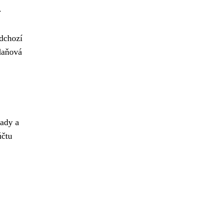
.
edchozí
 daňová
pady a
účtu