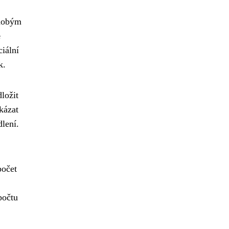
odobým
e
ciální
k.
ložit
kázat
lení.
počet
počtu