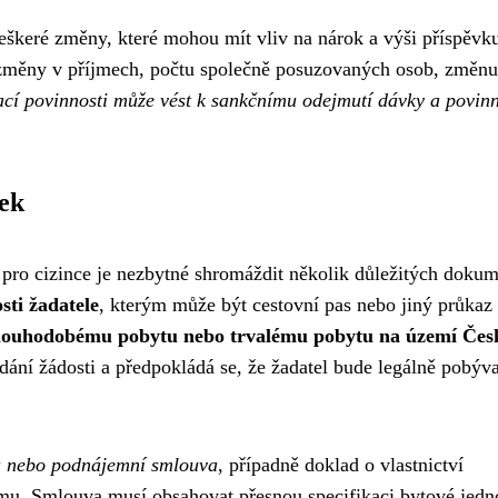
škeré změny, které mohou mít vliv na nárok a výši příspěvku
o změny v příjmech, počtu společně posuzovaných osob, změnu
cí povinnosti může vést k sankčnímu odejmutí dávky a povinn
vek
pro cizince je nezbytné shromáždit několik důležitých dokum
ti žadatele
, kterým může být cestovní pas nebo jiný průkaz
dlouhodobému pobytu nebo trvalému pobytu na území Čes
dání žádosti a předpokládá se, že žadatel bude legálně pobýva
a nebo podnájemní smlouva
, případně doklad o vlastnictví
omu. Smlouva musí obsahovat přesnou specifikaci bytové jedn