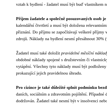
vztah k bydlení - žadatel musí být buď vlastníkem 
Příjem žadatele a společně posuzovaných osob je
kalendářní čtvrtletí a musí být doložena relevantní
přiznání. Do příjmu se započítávají veškeré příjmy 
zdrojů. Náklady na bydlení nesmí přesáhnout 30% (
Žadatel musí také doložit
pravidelné měsíční náklad
obdobné náklady spojené s družstevním či vlastnick
vytápění. Všechny tyto náklady musí být podloženy 
prokazující jejich pravidelnou úhradu.
Pro cizince je také důležité splnit podmínku bezd
daních, sociálním a zdravotním pojištění. Případné
dodržován. Žadatel také nesmí být v insolvenci nebo