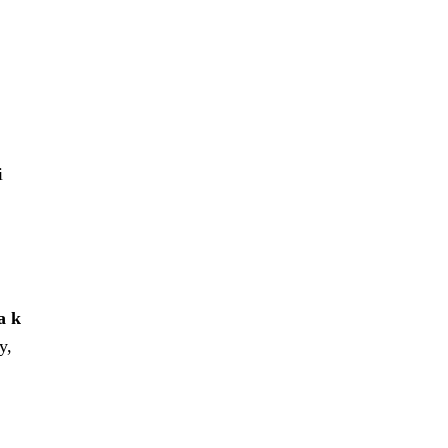
i
a k
y,