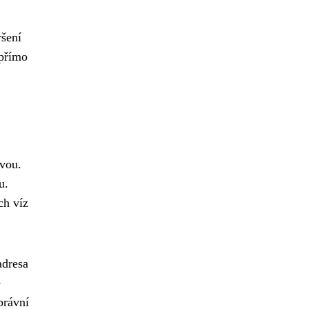
ršení
 přímo
ivou.
u.
ch víz
adresa
ě
právní