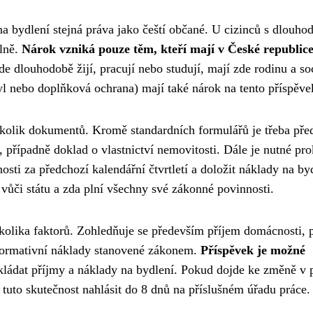
na bydlení stejná práva jako čeští občané. U cizinců s dlouh
álně.
Nárok vzniká pouze těm, kteří mají v České republic
e dlouhodobě žijí, pracují nebo studují, mají zde rodinu a so
l nebo doplňková ochrana) mají také nárok na tento příspěve
ěkolik dokumentů. Kromě standardních formulářů je třeba před
, případně doklad o vlastnictví nemovitosti. Dále je nutné pro
i za předchozí kalendářní čtvrtletí a doložit náklady na byd
 vůči státu a zda plní všechny své zákonné povinnosti.
kolika faktorů. Zohledňuje se především příjem domácnosti, 
normativní náklady stanovené zákonem.
Příspěvek je možné
dokládat příjmy a náklady na bydlení. Pokud dojde ke změně v 
tuto skutečnost nahlásit do 8 dnů na příslušném úřadu práce.