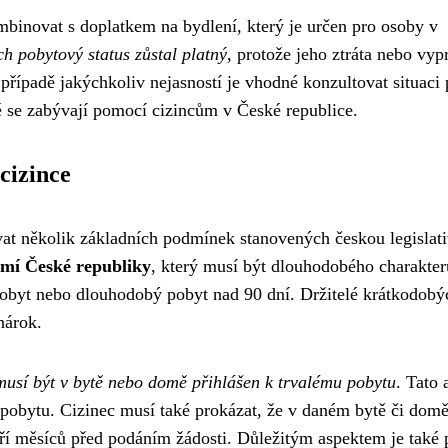
ombinovat s doplatkem na bydlení, který je určen pro osoby v
ch pobytový status zůstal platný
, protože jeho ztráta nebo vyp
řípadě jakýchkoliv nejasností je vhodné konzultovat situaci
é se zabývají pomocí cizincům v České republice.
cizince
ovat několik základních podmínek stanovených českou legislat
emí České republiky
, který musí být dlouhodobého charakter
pobyt nebo dlouhodobý pobyt nad 90 dní. Držitelé krátkodobý
nárok.
 musí být v bytě nebo domě přihlášen k trvalému pobytu
. Tato 
pobytu. Cizinec musí také prokázat, že v daném bytě či dom
tří měsíců před podáním žádosti. Důležitým aspektem je také 