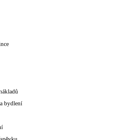
ince
 nákladů
a bydlení
ní
íspěvku