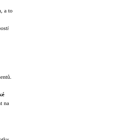
, a to
osti
entů.
ké
t na
otky,