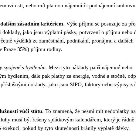
nemovitosti, nebo mít platnou nájemní či podnájemní smlouvu
 dalším zásadním kritériem
. Výše příjmu se posuzuje za př
mi doklady, jako jsou výplatní pásky, potvrzení o příjmu nebo
včetně výdělků ze zaměstnání, podnikání, pronájmu a dalších
v Praze 35%) příjmu rodiny.
y spojené s bydlením
. Mezi tyto náklady patří nájemné nebo
ým bydlením, dále pak platby za energie, vodné a stočné, od
příslušnými doklady, jako jsou SIPO, faktury nebo výpisy z 
lužnosti vůči státu
. To znamená, že nesmí mít nedoplatky na
 dluhy musí být řešeny splátkovým kalendářem, který je řádně
 exekuci, pokud by tyto skutečnosti bránily výplatě dávky.