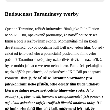
Budoucnost Tarantinovy tvorby
Quentin Tarantino, režisér kultovních filmů jako Pulp Fiction
nebo Kill Bill, opakovaně prohlašuje, že natočí pouze deset
filmů a poté s režírováním skončí. Momentálně má na kontě
devět snímků, pokud počítáme Kill Bill jako jeden film. Co tedy
čekat od jeho desátého a potenciálně posledního filmového
počinu? Tarantino si své plány úzkostlivě střeží, ale naznačil, že
by se mohlo jednat o western nebo horor. Fanoušci spekulují o
nejrůznějších projektech, od pokračování Kill Bill po adaptaci
komiksu.
Jisté je, že ať už se Tarantino rozhodne pro
jakýkoli žánr nebo příběh, jeho desátý film bude událostí,
která přitáhne pozornost celého filmového světa.
Jeho
osobitý styl, plný násilí, humoru a nezapomenutelných postav, z
něj učinil jednoho z nejvýraznějších filmařů moderní doby.
Ať
už bude jeho další film jakýkoli, můžeme si být jisti, že