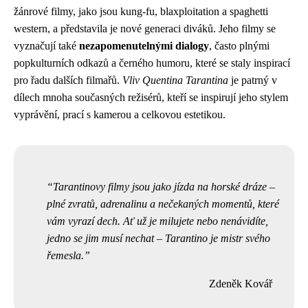
žánrové filmy, jako jsou kung-fu, blaxploitation a spaghetti
western, a představila je nové generaci diváků. Jeho filmy se
vyznačují také
nezapomenutelnými dialogy
, často plnými
popkulturních odkazů a černého humoru, které se staly inspirací
pro řadu dalších filmařů.
Vliv Quentina Tarantina
je patrný v
dílech mnoha současných režisérů, kteří se inspirují jeho stylem
vyprávění, prací s kamerou a celkovou estetikou.
Tarantinovy filmy jsou jako jízda na horské dráze –
plné zvratů, adrenalinu a nečekaných momentů, které
vám vyrazí dech. Ať už je milujete nebo nenávidíte,
jedno se jim musí nechat – Tarantino je mistr svého
řemesla.
Zdeněk Kovář