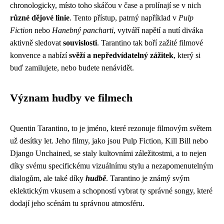
chronologicky, místo toho skáčou v čase a prolínají se v nich
různé dějové linie
. Tento přístup, patrný například v
Pulp
Fiction
nebo
Hanebný pancharti
, vytváří napětí a nutí diváka
aktivně sledovat
souvislosti
. Tarantino tak boří zažité filmové
konvence a nabízí
svěží a nepředvídatelný zážitek
, který si
buď zamilujete, nebo budete nenávidět.
Význam hudby ve filmech
Quentin Tarantino, to je jméno, které rezonuje filmovým světem
už desítky let. Jeho filmy, jako jsou Pulp Fiction, Kill Bill nebo
Django Unchained, se staly kultovními záležitostmi, a to nejen
díky svému specifickému vizuálnímu stylu a nezapomenutelným
dialogům, ale také díky
hudbě
. Tarantino je známý svým
eklektickým vkusem a schopností vybrat ty správné songy, které
dodají jeho scénám tu správnou atmosféru.