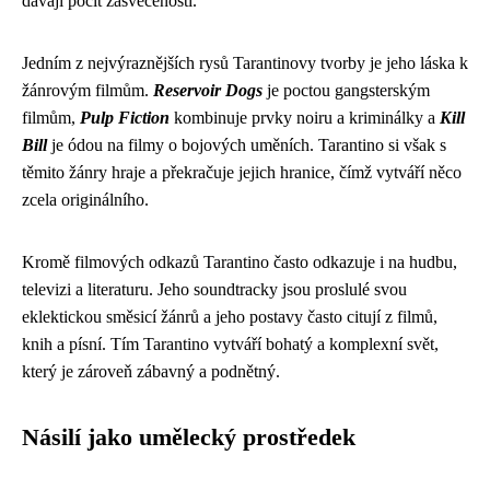
dávají pocit zasvěcenosti.
Jedním z nejvýraznějších rysů Tarantinovy tvorby je jeho láska k
žánrovým filmům.
Reservoir Dogs
je poctou gangsterským
filmům,
Pulp Fiction
kombinuje prvky noiru a kriminálky a
Kill
Bill
je ódou na filmy o bojových uměních. Tarantino si však s
těmito žánry hraje a překračuje jejich hranice, čímž vytváří něco
zcela originálního.
Kromě filmových odkazů Tarantino často odkazuje i na hudbu,
televizi a literaturu. Jeho soundtracky jsou proslulé svou
eklektickou směsicí žánrů a jeho postavy často citují z filmů,
knih a písní. Tím Tarantino vytváří bohatý a komplexní svět,
který je zároveň zábavný a podnětný.
Násilí jako umělecký prostředek