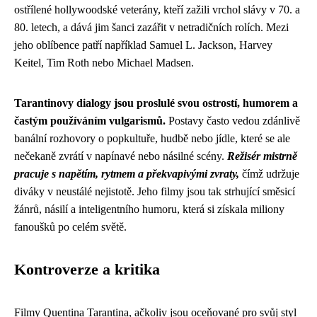
ostřílené hollywoodské veterány, kteří zažili vrchol slávy v 70. a
80. letech, a dává jim šanci zazářit v netradičních rolích. Mezi
jeho oblíbence patří například Samuel L. Jackson, Harvey
Keitel, Tim Roth nebo Michael Madsen.
Tarantinovy dialogy jsou proslulé svou ostrostí, humorem a
častým používáním vulgarismů.
Postavy často vedou zdánlivě
banální rozhovory o popkultuře, hudbě nebo jídle, které se ale
nečekaně zvrátí v napínavé nebo násilné scény.
Režisér mistrně
pracuje s napětím, rytmem a překvapivými zvraty,
čímž udržuje
diváky v neustálé nejistotě. Jeho filmy jsou tak strhující směsicí
žánrů, násilí a inteligentního humoru, která si získala miliony
fanoušků po celém světě.
Kontroverze a kritika
Filmy Quentina Tarantina, ačkoliv jsou oceňované pro svůj styl