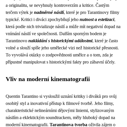
a originalitu, se nevyhnuly kontroverzím a kritice. Častým
terčem výtek je
nadměrné násilí
, které je pro Tarantinovy filmy
typické. Kritici i diváci zpochybňují jeho
nutnost a estetizaci
,
která podle nich trivializuje násilí a může mít negativní dopad na
vnímání násilí ve společnosti. Dalším sporným bodem je
Tarantinovo
nakládání s historickými událostmi
, které je často
volné a slouží spíše jeho umělecké vizi než historické přesnosti.
To vyvolává otázky o zodpovědnosti umělce a o tom, zda je
přípustné manipulovat s historickými fakty pro zábavní účely.
Vliv na moderní kinematografii
Quentin Tarantino si vysloužil uznání kritiky i diváků pro svůj
osobitý styl a inovativní přístup k filmové tvorbě. Jeho filmy,
charakteristické nelineárními dějovými liniemi, stylizovaným
násilím a eklektickým soundtrackem, měly hluboký dopad na
moderní kinematografii.
Tarantinova tvorba
oživila zájem o