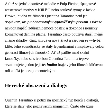
Ať už se jedná o surfové melodie v Pulp Fiction, špagetové
westernové motivy v Kill Bill nebo soulové rytmy v Jackie
Brown, hudba ve filmech Quentina Tarantina není jen
doplňkem, ale
plnohodnotným vypravěčským prvkem
. Dokáže
navodit napětí, zdůraznit emoce postav, a dokonce i ironicky
komentovat dění na plátně. Tarantino často používá starší, méně
známé skladby, čímž jim dává nový život a zároveň se vyhýbá
klišé. Jeho soundtracky se staly legendárními a inspirovaly celou
generaci filmových fanoušků. Ať už patříte mezi skalní
fanoušky, nebo se s tvorbou Quentina Tarantina teprve
seznamujete, jedno je jisté:
hudba
hraje v jeho filmech klíčovou
roli a dělá je nezapomenutelnými.
Herecké obsazení a dialogy
Quentin Tarantino si potrpí na specifický typ herců a dialogů,
které se staly jeho poznávacím znamením. Často obsazuje