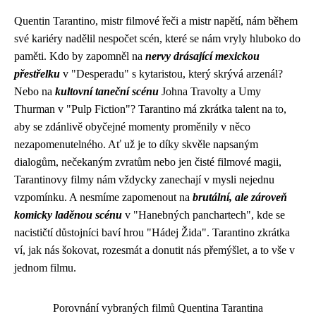
Quentin Tarantino, mistr filmové řeči a mistr napětí, nám během
své kariéry nadělil nespočet scén, které se nám vryly hluboko do
paměti. Kdo by zapomněl na
nervy drásající mexickou
přestřelku
v "Desperadu" s kytaristou, který skrývá arzenál?
Nebo na
kultovní taneční scénu
Johna Travolty a Umy
Thurman v "Pulp Fiction"? Tarantino má zkrátka talent na to,
aby se zdánlivě obyčejné momenty proměnily v něco
nezapomenutelného. Ať už je to díky skvěle napsaným
dialogům, nečekaným zvratům nebo jen čisté filmové magii,
Tarantinovy filmy nám vždycky zanechají v mysli nejednu
vzpomínku. A nesmíme zapomenout na
brutální, ale zároveň
komicky laděnou scénu
v "Hanebných panchartech", kde se
nacističtí důstojníci baví hrou "Hádej Žida". Tarantino zkrátka
ví, jak nás šokovat, rozesmát a donutit nás přemýšlet, a to vše v
jednom filmu.
Porovnání vybraných filmů Quentina Tarantina