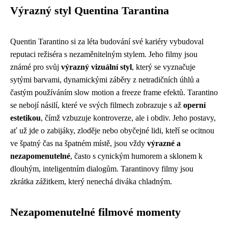
Výrazný styl Quentina Tarantina
Quentin Tarantino si za léta budování své kariéry vybudoval
reputaci režiséra s nezaměnitelným stylem. Jeho filmy jsou
známé pro svůj
výrazný vizuální styl
, který se vyznačuje
sytými barvami, dynamickými záběry z netradičních úhlů a
častým používáním slow motion a freeze frame efektů. Tarantino
se nebojí násilí, které ve svých filmech zobrazuje s až
operní
estetikou
, čímž vzbuzuje kontroverze, ale i obdiv. Jeho postavy,
ať už jde o zabijáky, zloděje nebo obyčejné lidi, kteří se ocitnou
ve špatný čas na špatném místě, jsou vždy
výrazné a
nezapomenutelné
, často s cynickým humorem a sklonem k
dlouhým, inteligentním dialogům. Tarantinovy filmy jsou
zkrátka zážitkem, který nenechá diváka chladným.
Nezapomenutelné filmové momenty