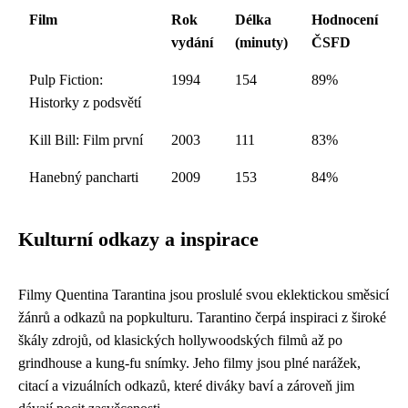
Film
Rok
Délka
Hodnocení
vydání
(minuty)
ČSFD
Pulp Fiction:
1994
154
89%
Historky z podsvětí
Kill Bill: Film první
2003
111
83%
Hanebný pancharti
2009
153
84%
Kulturní odkazy a inspirace
Filmy Quentina Tarantina jsou proslulé svou eklektickou směsicí
žánrů a odkazů na popkulturu. Tarantino čerpá inspiraci z široké
škály zdrojů, od klasických hollywoodských filmů až po
grindhouse a kung-fu snímky. Jeho filmy jsou plné narážek,
citací a vizuálních odkazů, které diváky baví a zároveň jim