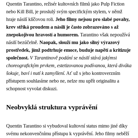
Quentin Tarantino, režisér kultovních filmů jako Pulp Fiction
nebo Kill Bill, je proslulý svým specifickým stylem, v němž
hraje násilí klíčovou roli.
Jeho filmy nejsou pro slabé povahy,
krev stříká proudem a násilí je často zobrazováno s až
znepokojivou hravostí a humorem.
Tarantino však nepoužívá
násilí bezúčelně.
Naopak, slouží mu jako silný výrazový
prostředek, jímž podtrhuje emoce, buduje napětí a kritizuje
společnost.
V Tarantinově podání se násilí stává jakýmsi
choreografickým prvkem, estetizovanou podívanou, která diváka
šokuje, baví i nutí k zamyšlení.
Ať už s jeho kontroverzním
přístupem souhlasíme nebo ne, nelze mu upřít originalitu a
schopnost vyvolat diskuzi.
Neobvyklá struktura vyprávění
Quentin Tarantino si vybudoval kultovní status mimo jiné díky
svému nekonvenčnímu přístupu k vyprávění. Jeho filmy neběží