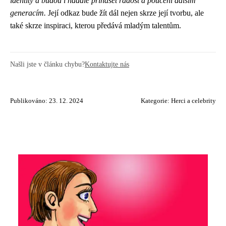
identity a budou i nadále přinášet radost a poučení dalším
generacím.
Její odkaz bude žít dál nejen skrze její tvorbu, ale
také skrze inspiraci, kterou předává mladým talentům.
Našli jste v článku chybu?
Kontaktujte nás
Publikováno: 23. 12. 2024
Kategorie:
Herci a celebrity