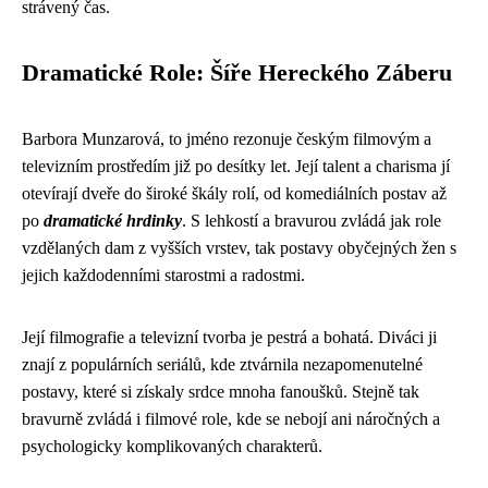
strávený čas.
Dramatické Role: Šíře Hereckého Záberu
Barbora Munzarová, to jméno rezonuje českým filmovým a
televizním prostředím již po desítky let. Její talent a charisma jí
otevírají dveře do široké škály rolí, od komediálních postav až
po
dramatické hrdinky
. S lehkostí a bravurou zvládá jak role
vzdělaných dam z vyšších vrstev, tak postavy obyčejných žen s
jejich každodenními starostmi a radostmi.
Její filmografie a televizní tvorba je pestrá a bohatá. Diváci ji
znají z populárních seriálů, kde ztvárnila nezapomenutelné
postavy, které si získaly srdce mnoha fanoušků. Stejně tak
bravurně zvládá i filmové role, kde se nebojí ani náročných a
psychologicky komplikovaných charakterů.