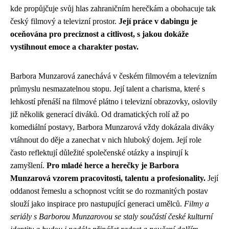
kde propůjčuje svůj hlas zahraničním herečkám a obohacuje tak
český filmový a televizní prostor.
Její práce v dabingu je
oceňována pro preciznost a citlivost, s jakou dokáže
vystihnout emoce a charakter postav.
Barbora Munzarová zanechává v českém filmovém a televizním
průmyslu nesmazatelnou stopu. Její talent a charisma, které s
lehkostí přenáší na filmové plátno i televizní obrazovky, oslovily
již několik generací diváků. Od dramatických rolí až po
komediální postavy, Barbora Munzarová vždy dokázala diváky
vtáhnout do děje a zanechat v nich hluboký dojem. Její role
často reflektují důležité společenské otázky a inspirují k
zamyšlení.
Pro mladé herce a herečky je Barbora
Munzarová vzorem pracovitosti, talentu a profesionality.
Její
oddanost řemeslu a schopnost vcítit se do rozmanitých postav
slouží jako inspirace pro nastupující generaci umělců.
Filmy a
seriály s Barborou Munzarovou se staly součástí české kulturní