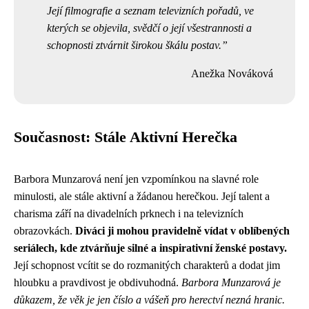
Její filmografie a seznam televizních pořadů, ve
kterých se objevila, svědčí o její všestrannosti a
schopnosti ztvárnit širokou škálu postav.
Anežka Nováková
Současnost: Stále Aktivní Herečka
Barbora Munzarová není jen vzpomínkou na slavné role
minulosti, ale stále aktivní a žádanou herečkou. Její talent a
charisma září na divadelních prknech i na televizních
obrazovkách.
Diváci ji mohou pravidelně vídat v oblíbených
seriálech, kde ztvárňuje silné a inspirativní ženské postavy.
Její schopnost vcítit se do rozmanitých charakterů a dodat jim
hloubku a pravdivost je obdivuhodná.
Barbora Munzarová je
důkazem, že věk je jen číslo a vášeň pro herectví nezná hranic.