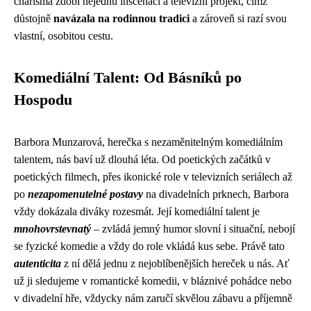
charisma zdobí nejednu inscenaci a televizní projekt, čímž
důstojně
navázala na rodinnou tradici
a zároveň si razí svou
vlastní, osobitou cestu.
Komediální Talent: Od Básníků po
Hospodu
Barbora Munzarová, herečka s nezaměnitelným komediálním
talentem, nás baví už dlouhá léta. Od poetických začátků v
poetických filmech, přes ikonické role v televizních seriálech až
po
nezapomenutelné postavy
na divadelních prknech, Barbora
vždy dokázala diváky rozesmát. Její komediální talent je
mnohovrstevnatý
– zvládá jemný humor slovní i situační, nebojí
se fyzické komedie a vždy do role vkládá kus sebe. Právě tato
autenticita
z ní dělá jednu z nejoblíbenějších hereček u nás. Ať
už ji sledujeme v romantické komedii, v bláznivé pohádce nebo
v divadelní hře, vždycky nám zaručí skvělou zábavu a příjemně