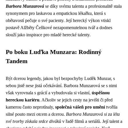
Barbora Munzarová
se díky svému talentu a profesionalitě stala
synonymem pro laskavou a empatickou lékařku, která s
obětavostí pečuje o své pacienty. Její herecký výkon vtiskl
postavě Alžběty Čeňkové nezapomenutelnou tvář a dodnes
slouží jako inspirace pro mladé herecké talenty.
Po boku Luďka Munzara: Rodinný
Tandem
Být dcerou legendy, jakou byl bezpochyby Luděk Munzar, s
sebou jistě nese jistá očekávání. Barbora Munzarová se s nimi
však vyrovnala s grácií a vybudovala si vlastní,
úspěšnou
hereckou kariéru
. Ačkoliv se jejich cesty na jevišti či před
kamerou často neprotínaly,
společná vášeň pro umění
tvořila
silné pouto mezi otcem a dcerou.
Barbora Munzarová si za léta
své tvorby získala srdce diváků
v řadě filmů a seriálů. Její talent a