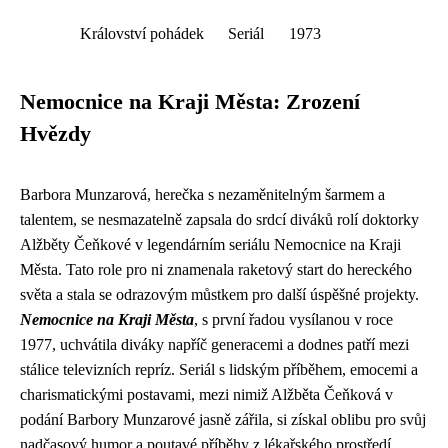
Království pohádek
Seriál
1973
Nemocnice na Kraji Města: Zrození
Hvězdy
Barbora Munzarová, herečka s nezaměnitelným šarmem a
talentem, se nesmazatelně zapsala do srdcí diváků rolí doktorky
Alžběty Čeňkové v legendárním seriálu Nemocnice na Kraji
Města. Tato role pro ni znamenala raketový start do hereckého
světa a stala se odrazovým můstkem pro další úspěšné projekty.
Nemocnice na Kraji Města
, s první řadou vysílanou v roce
1977, uchvátila diváky napříč generacemi a dodnes patří mezi
stálice televizních repríz. Seriál s lidským příběhem, emocemi a
charismatickými postavami, mezi nimiž Alžběta Čeňková v
podání Barbory Munzarové jasně zářila, si získal oblibu pro svůj
nadčasový humor a poutavé příběhy z lékařského prostředí.