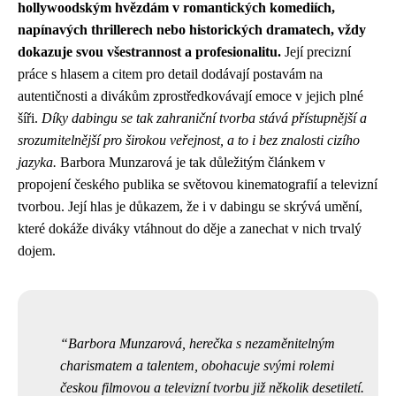
hollywoodským hvězdám v romantických komediích,
napínavých thrillerech nebo historických dramatech, vždy
dokazuje svou všestrannost a profesionalitu.
Její precizní
práce s hlasem a citem pro detail dodávají postavám na
autentičnosti a divákům zprostředkovávají emoce v jejich plné
šíři.
Díky dabingu se tak zahraniční tvorba stává přístupnější a
srozumitelnější pro širokou veřejnost, a to i bez znalosti cizího
jazyka.
Barbora Munzarová je tak důležitým článkem v
propojení českého publika se světovou kinematografií a televizní
tvorbou. Její hlas je důkazem, že i v dabingu se skrývá umění,
které dokáže diváky vtáhnout do děje a zanechat v nich trvalý
dojem.
Barbora Munzarová, herečka s nezaměnitelným
charismatem a talentem, obohacuje svými rolemi
českou filmovou a televizní tvorbu již několik desetiletí.