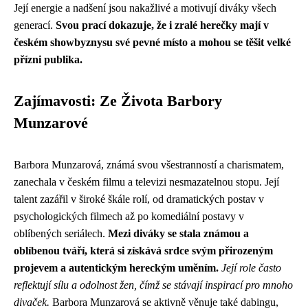
Její energie a nadšení jsou nakažlivé a motivují diváky všech
generací.
Svou prací dokazuje, že i zralé herečky mají v
českém showbyznysu své pevné místo a mohou se těšit velké
přízni publika.
Zajímavosti: Ze Života Barbory
Munzarové
Barbora Munzarová, známá svou všestranností a charismatem,
zanechala v českém filmu a televizi nesmazatelnou stopu. Její
talent zazářil v široké škále rolí, od dramatických postav v
psychologických filmech až po komediální postavy v
oblíbených seriálech.
Mezi diváky se stala známou a
oblíbenou tváří, která si získává srdce svým přirozeným
projevem a autentickým hereckým uměním.
Její role často
reflektují sílu a odolnost žen, čímž se stávají inspirací pro mnoho
divaček.
Barbora Munzarová se aktivně věnuje také dabingu,