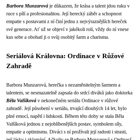
Barbora Munzarová
je důkazem, že krása a talent jdou ruku v
ruce s pílí a profesionalitou. Její herecký záběr a schopnost
empatie s postavami z ní činí jednu z nejvýraznějších hereček
své generace. Ať už se objeví v jakékoli roli, vždy do ní vnese
kus sebe a obohatí ji o svůj osobitý šarm a charisma.
Seriálová Královna: Ordinace v Růžové
Zahradě
Barbora Munzarová, herečka s nezaměnitelným šarmem a
talentem, se nesmazatelně zapsala do srdcí diváků jako doktorka
Běla Valšíková
v nekonečném seriálu Ordinace v růžové
zahradě. Její působení v seriálu, trvající dlouhých 14 let, bylo
plné emocí, napětí i lidskosti. Během této doby se stala Běla
Valšíková jednou z nejoblíbenějších postav, symbolem síly,
empatie a optimismu. Diváci s ní prožívali její radosti i strasti,
její lásky i zklamání. Ačkoliv se Barbora Munzarová s Ordinací