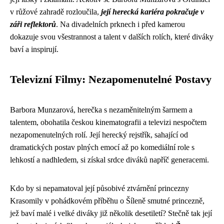
v růžové zahradě rozloučila,
její herecká kariéra pokračuje v
záři reflektorů
. Na divadelních prknech i před kamerou
dokazuje svou všestrannost a talent v dalších rolích, které diváky
baví a inspirují.
Televizní Filmy: Nezapomenutelné Postavy
Barbora Munzarová, herečka s nezaměnitelným šarmem a
talentem, obohatila českou kinematografii a televizi nespočtem
nezapomenutelných rolí. Její herecký rejstřík, sahající od
dramatických postav plných emocí až po komediální role s
lehkostí a nadhledem, si získal srdce diváků napříč generacemi.
Kdo by si nepamatoval její působivé ztvárnění princezny
Krasomily v pohádkovém příběhu o Šíleně smutné princezně,
jež baví malé i velké diváky již několik desetiletí? Stečně tak její