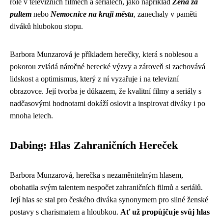
role v televizních filmech a seriálech, jako například
Žena za
pultem
nebo
Nemocnice na kraji města
, zanechaly v paměti
diváků hlubokou stopu.
Barbora Munzarová je příkladem herečky, která s noblesou a
pokorou zvládá náročné herecké výzvy a zároveň si zachovává
lidskost a optimismus, který z ní vyzařuje i na televizní
obrazovce. Její tvorba je důkazem, že kvalitní filmy a seriály s
nadčasovými hodnotami dokáží oslovit a inspirovat diváky i po
mnoha letech.
Dabing: Hlas Zahraničních Hereček
Barbora Munzarová, herečka s nezaměnitelným hlasem,
obohatila svým talentem nespočet zahraničních filmů a seriálů.
Její hlas se stal pro českého diváka synonymem pro silné ženské
postavy s charismatem a hloubkou.
Ať už propůjčuje svůj hlas