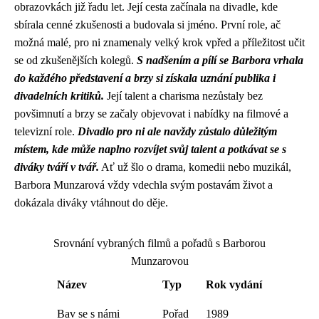
obrazovkách již řadu let. Její cesta začínala na divadle, kde
sbírala cenné zkušenosti a budovala si jméno. První role, ač
možná malé, pro ni znamenaly velký krok vpřed a příležitost učit
se od zkušenějších kolegů.
S nadšením a pílí se Barbora vrhala
do každého představení a brzy si získala uznání publika i
divadelních kritiků.
Její talent a charisma nezůstaly bez
povšimnutí a brzy se začaly objevovat i nabídky na filmové a
televizní role.
Divadlo pro ni ale navždy zůstalo důležitým
místem, kde může naplno rozvíjet svůj talent a potkávat se s
diváky tváří v tvář.
Ať už šlo o drama, komedii nebo muzikál,
Barbora Munzarová vždy vdechla svým postavám život a
dokázala diváky vtáhnout do děje.
Srovnání vybraných filmů a pořadů s Barborou
Munzarovou
Název
Typ
Rok vydání
Bav se s námi
Pořad
1989