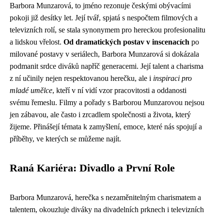
Barbora Munzarová, to jméno rezonuje českými obývacími
pokoji již desítky let. Její tvář, spjatá s nespočtem filmových a
televizních rolí, se stala synonymem pro hereckou profesionalitu
a lidskou vřelost.
Od dramatických postav v inscenacích
po
milované postavy v seriálech, Barbora Munzarová si dokázala
podmanit srdce diváků napříč generacemi. Její talent a charisma
z ní učinily nejen respektovanou herečku, ale i
inspiraci pro
mladé umělce
, kteří v ní vidí vzor pracovitosti a oddanosti
svému řemeslu. Filmy a pořady s Barborou Munzarovou nejsou
jen zábavou, ale často i zrcadlem společnosti a života, který
žijeme. Přinášejí témata k zamyšlení, emoce, které nás spojují a
příběhy, ve kterých se můžeme najít.
Raná Kariéra: Divadlo a První Role
Barbora Munzarová, herečka s nezaměnitelným charismatem a
talentem, okouzluje diváky na divadelních prknech i televizních