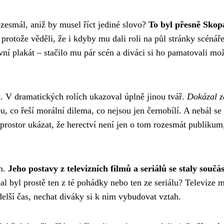
zesmál, aniž by musel říct jediné slovo?
To byl přesně Skop
protože věděli, že i kdyby mu dali roli na půl stránky scénáře
ní plakát – stačilo mu pár scén a diváci si ho pamatovali mo
. V dramatických rolích ukazoval úplně jinou tvář.
Dokázal z
u, co řeší morální dilema, co nejsou jen černobílí. A nebál se
rostor ukázat, že herectví není jen o tom rozesmát publikum,
ům.
Jeho postavy z televizních filmů a seriálů se staly součás
al byl prostě ten z té pohádky nebo ten ze seriálu? Televize 
delší čas, nechat diváky si k nim vybudovat vztah.