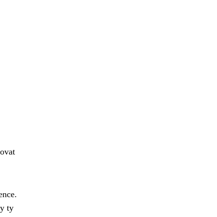
dovat
ence.
y ty