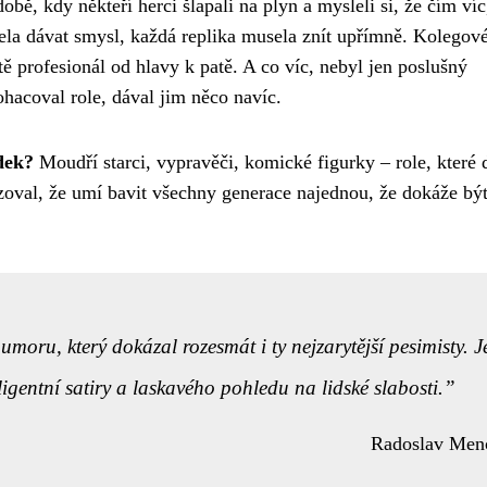
obě, kdy někteří herci šlapali na plyn a mysleli si, že čím víc
ela dávat smysl, každá replika musela znít upřímně. Kolegov
stě profesionál od hlavy k patě. A co víc, nebyl jen poslušný
ohacoval role, dával jim něco navíc.
dek?
Moudří starci, vypravěči, komické figurky – role, které 
azoval, že umí bavit všechny generace najednou, že dokáže bý
moru, který dokázal rozesmát i ty nejzarytější pesimisty. 
igentní satiry a laskavého pohledu na lidské slabosti.
Radoslav Men