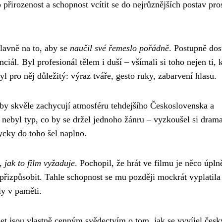
 přirozenost a schopnost vcítit se do nejrůznějších postav pro
lavně na to, aby se
naučil své řemeslo pořádně
. Postupně dos
nciál. Byl profesionál tělem i duší – všímali si toho nejen ti, 
yl pro něj důležitý: výraz tváře, gesto ruky, zabarvení hlasu.
by skvěle zachycují atmosféru tehdejšího Československa a
 nebyl typ, co by se držel jednoho žánru – vyzkoušel si drama
ycky do toho šel naplno.
 jak to film vyžaduje
. Pochopil, že hrát ve filmu je něco úpln
 přizpůsobit. Tahle schopnost se mu později mockrát vyplatila
ly v paměti.
et jsou vlastně cenným svědectvím o tom, jak se vyvíjel česk