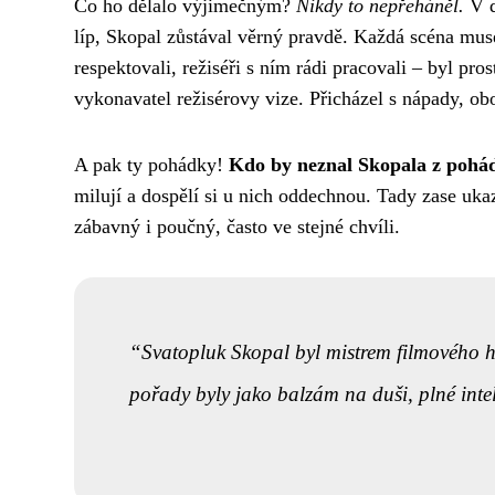
Co ho dělalo výjimečným?
Nikdy to nepřeháněl.
V d
líp, Skopal zůstával věrný pravdě. Každá scéna mus
respektovali, režiséři s ním rádi pracovali – byl pro
vykonavatel režisérovy vize. Přicházel s nápady, ob
A pak ty pohádky!
Kdo by neznal Skopala z pohá
milují a dospělí si u nich oddechnou. Tady zase uk
zábavný i poučný, často ve stejné chvíli.
Svatopluk Skopal byl mistrem filmového hu
pořady byly jako balzám na duši, plné intel