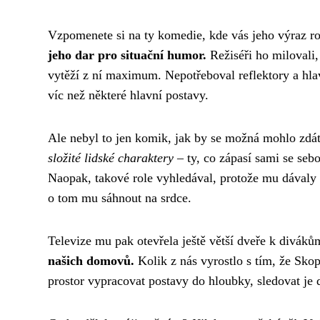
Vzpomenete si na ty komedie, kde vás jeho výraz ro
jeho dar pro situační humor.
Režiséři ho milovali, 
vytěží z ní maximum. Nepotřeboval reflektory a hlav
víc než některé hlavní postavy.
Ale nebyl to jen komik, jak by se možná mohlo zdát
složité lidské charaktery
– ty, co zápasí sami se sebo
Naopak, takové role vyhledával, protože mu dávaly p
o tom mu sáhnout na srdce.
Televize mu pak otevřela ještě větší dveře k divák
našich domovů.
Kolik z nás vyrostlo s tím, že Skop
prostor vypracovat postavy do hloubky, sledovat je 