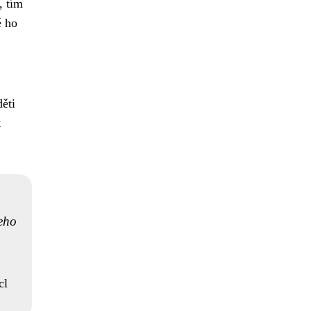
, tím
é ho
děti
t
Jeho
cl