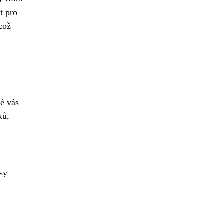
t pro
což
ré vás
ků,
sy.