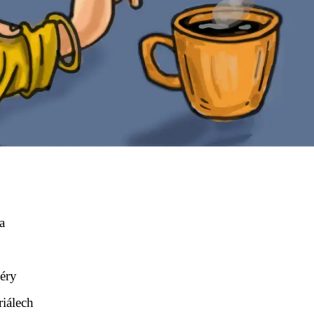
a
éry
riálech