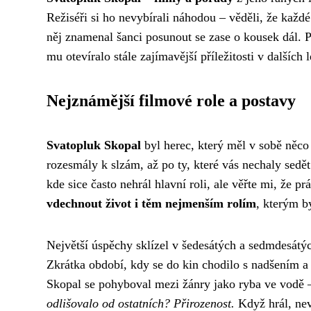
Režiséři si ho nevybírali náhodou – věděli, že každ
něj znamenal šanci posunout se zase o kousek dál. P
mu otevíralo stále zajímavější příležitosti v dalších 
Nejznámější filmové role a postavy
Svatopluk Skopal
byl herec, který měl v sobě něco
rozesmály k slzám, až po ty, které vás nechaly sedě
kde sice často nehrál hlavní roli, ale věřte mi, že p
vdechnout život i těm nejmenším rolím
, kterým b
Největší úspěchy sklízel v šedesátých a sedmdesátýc
Zkrátka období, kdy se do kin chodilo s nadšením a 
Skopal se pohyboval mezi žánry jako ryba ve vodě 
odlišovalo od ostatních? Přirozenost.
Když hrál, nev