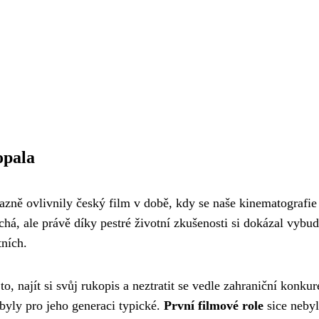
opala
azně ovlivnily český film v době, kdy se naše kinematografie
chá, ale právě díky pestré životní zkušenosti si dokázal vybu
tních.
to, najít si svůj rukopis a neztratit se vedle zahraniční konkur
 byly pro jeho generaci typické.
První filmové role
sice nebyl