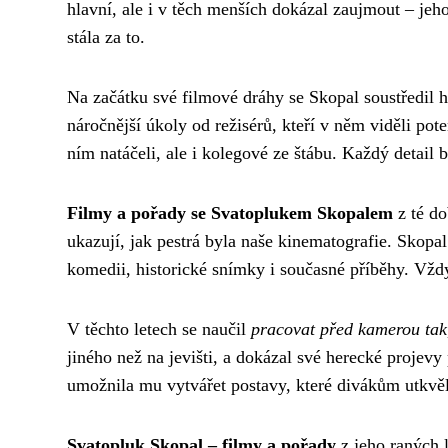
hlavní, ale i v těch menších dokázal zaujmout – jeho
stála za to.
Na začátku své filmové dráhy se Skopal soustředil h
náročnější úkoly od režisérů, kteří v něm viděli pote
ním natáčeli, ale i kolegové ze štábu. Každý detail b
Filmy a pořady se Svatoplukem Skopalem
z té do
ukazují, jak pestrá byla naše kinematografie. Skopal
komedii, historické snímky i současné příběhy. Vžd
V těchto letech se naučil
pracovat před kamerou tak,
jiného než na jevišti, a dokázal své herecké projevy
umožnila mu vytvářet postavy, které divákům utkvě
Svatopluk Skopal – filmy a pořady
z jeho raných l