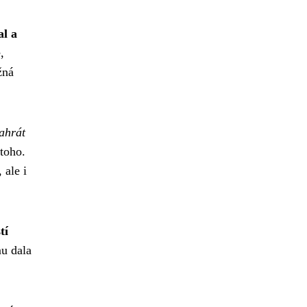
al a
,
žná
ahrát
 toho.
 ale i
tí
mu dala