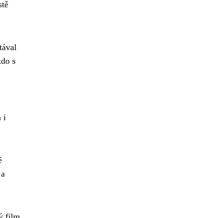
stě
tával
kdo s
 i
ě
 a
ý film.