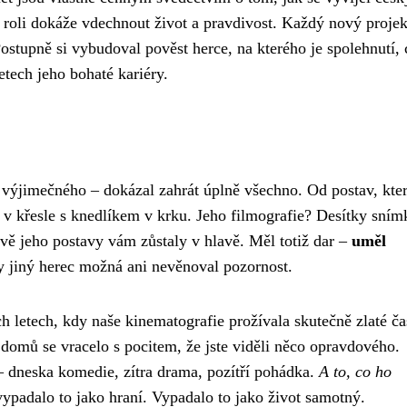
é roli dokáže vdechnout život a pravdivost. Každý nový projek
ostupně si vybudoval pověst herce, na kterého je spolehnutí, 
letech jeho bohaté kariéry.
 výjimečného – dokázal zahrát úplně všechno. Od postav, kte
t v křesle s knedlíkem v krku. Jeho filmografie? Desítky sním
rávě jeho postavy vám zůstaly v hlavě. Měl totiž dar –
uměl
y jiný herec možná ani nevěnoval pozornost.
h letech, kdy naše kinematografie prožívala skutečně zlaté ča
domů se vracelo s pocitem, že jste viděli něco opravdového.
– dneska komedie, zítra drama, pozítří pohádka.
A to, co ho
ypadalo to jako hraní. Vypadalo to jako život samotný.