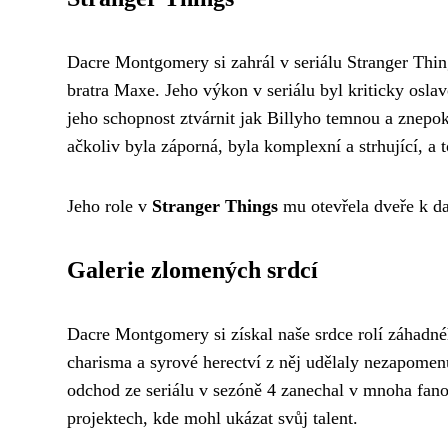
Dacre Montgomery si zahrál v seriálu Stranger Thi
bratra Maxe. Jeho výkon v seriálu byl kriticky osl
jeho schopnost ztvárnit jak Billyho temnou a znepoko
ačkoliv byla záporná, byla komplexní a strhující, a
Jeho role v
Stranger Things
mu otevřela dveře k d
Galerie zlomených srdcí
Dacre Montgomery si získal naše srdce rolí záhad
charisma a syrové herectví z něj udělaly nezapomenu
odchod ze seriálu v sezóně 4 zanechal v mnoha fanou
projektech, kde mohl ukázat svůj talent.