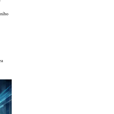
čního
ea