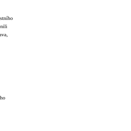
astního
nili
ava,
eho