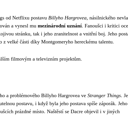
ngs od Netflixu postavu
Billyho Hargrovea
, násilnického nevl
avován a vynesl mu
mezinárodní uznání
. Fanoušci i kritici oce
jivou stránku, tak i jeho zranitelnost a vnitřní boj. Jeho post
 to z velké části díky Montgomeryho hereckému talentu.
alším filmovým a televizním projektům.
ného a problémového Billyho Hargrovea ve
Stranger Things
. J
telnou postavu, i když byla jeho postava spíše záporák. Jeho
šcích prázdné místo. Naštěstí se Dacre objevil i v jiných