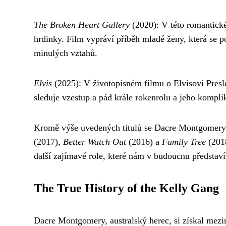
The Broken Heart Gallery
(2020): V této romantické
hrdinky. Film vypráví příběh mladé ženy, která se 
minulých vztahů.
Elvis
(2025): V životopisném filmu o Elvisovi Presle
sleduje vzestup a pád krále rokenrolu a jeho kom
Kromě výše uvedených titulů se Dacre Montgomery ob
(2017),
Better Watch Out
(2016) a
Family Tree
(2018
další zajímavé role, které nám v budoucnu představí
The True History of the Kelly Gang
Dacre Montgomery, australský herec, si získal mezi