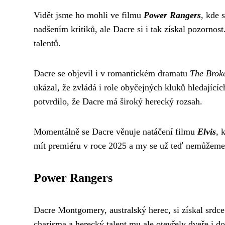
Vidět jsme ho mohli ve filmu
Power Rangers
, kde 
nadšením kritiků, ale Dacre si i tak získal pozorno
talentů.
Dacre se objevil i v romantickém dramatu
The Brok
ukázal, že zvládá i role obyčejných kluků hledající
potvrdilo, že Dacre má široký herecký rozsah.
Momentálně se Dacre věnuje natáčení filmu
Elvis
, 
mít premiéru v roce 2025 a my se už teď nemůžeme 
Power Rangers
Dacre Montgomery, australský herec, si získal srdce
charisma a herecký talent mu ale otevřely dveře i d