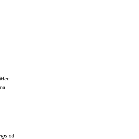
m
 Men
 na
ngs
od