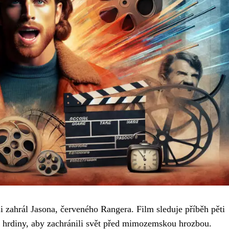
si zahrál Jasona, červeného Rangera. Film sleduje příběh pěti
í hrdiny, aby zachránili svět před mimozemskou hrozbou.