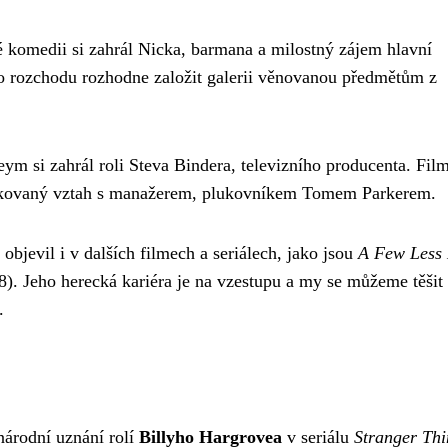
 komedii si zahrál Nicka, barmana a milostný zájem hlavní
po rozchodu rozhodne založit galerii věnovanou předmětům z
ym si zahrál roli Steva Bindera, televizního producenta. Fil
plikovaný vztah s manažerem, plukovníkem Tomem Parkerem.
jevil i v dalších filmech a seriálech, jako jsou
A Few Less
). Jeho herecká kariéra je na vzestupu a my se můžeme těšit
.
národní uznání rolí
Billyho Hargrovea
v seriálu
Stranger Thi