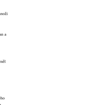
množi
an a
 měl
eho
e