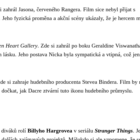
si zahrál Jasona, červeného Rangera. Film sice nebyl přijat s
st. Jeho fyzická proměna a akční scény ukázaly, že je hercem 
en Heart Gallery
. Zde si zahrál po boku Geraldine Viswanath
ch lásku. Jeho postava Nicka byla sympatická a vtipná, což jen
kde si zahraje hudebního producenta Stevea Bindera. Film by
dočkat, jak Dacre ztvární tuto ikonu hudebního průmyslu.
 diváků rolí
Billyho Hargrovea
v seriálu
Stranger Things
. J
o dalších zajímavých projektů. Málokdo si ale vzpomene, že s