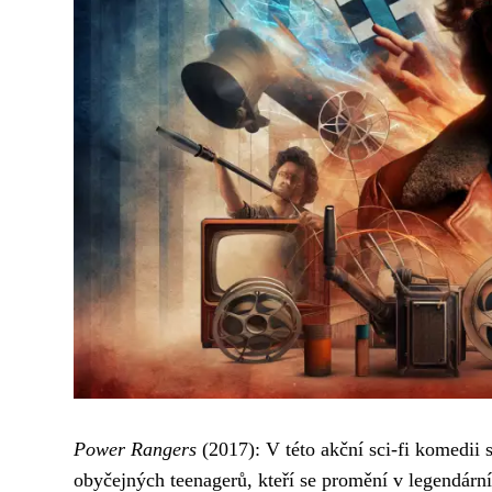
Power Rangers
(2017): V této akční sci-fi komedii 
obyčejných teenagerů, kteří se promění v legendárn