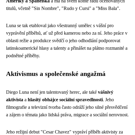
Ameriky a Španělska
a má na svém kontě řadu oceňovaných
titulů, včetně "Sin Nombre", "Rudo y Cursi" a "Miss Bala".
Luna se tak etabloval jako všestranný umělec s vášní pro
vyprávění příběhů, ať už před kamerou nebo za ní. Jeho práce v
oblasti režie a produkce svědčí o jeho odhodlání podporovat
latinskoamerické hlasy a talenty a přinášet na plátno rozmanité a
podnětné příběhy.
Aktivismus a společenské angažmá
Diego Luna není jen talentovaný herec, ale také
vášnivý
aktivista
a
hlasitý obhájce sociální spravedlnosti
. Jeho
filmografie a televizní tvorba často odráží jeho silné přesvědčení
a zájem o témata jako lidská práva, migrace a sociální nerovnost.
Jeho režijní debut "Cesar Chavez" vypráví příběh aktivisty za