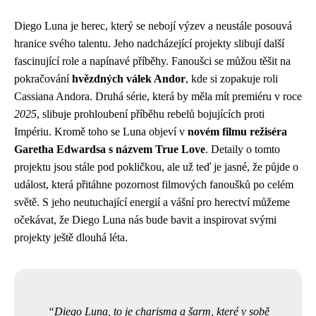
Diego Luna je herec, který se nebojí výzev a neustále posouvá
hranice svého talentu. Jeho nadcházející projekty slibují další
fascinující role a napínavé příběhy. Fanoušci se můžou těšit na
pokračování
hvězdných válek Andor
, kde si zopakuje roli
Cassiana Andora. Druhá série, která by měla mít premiéru v roce
2025
, slibuje prohloubení příběhu rebelů bojujících proti
Impériu. Kromě toho se Luna objeví v
novém filmu režiséra
Garetha Edwardsa s názvem True Love
. Detaily o tomto
projektu jsou stále pod pokličkou, ale už teď je jasné, že půjde o
událost, která přitáhne pozornost filmových fanoušků po celém
světě. S jeho neutuchající energií a vášní pro herectví můžeme
očekávat, že Diego Luna nás bude bavit a inspirovat svými
projekty ještě dlouhá léta.
Diego Luna, to je charisma a šarm, které v sobě