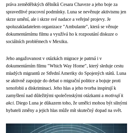
práva zemědělských dělníků Cesara Chaveze a jeho boje za
spravedlivé pracovní podmínky. Luna se nevěnuje aktivismu jen
skrze umění, ale i skrze své nadace a veřejné projevy. Je
spoluzakladatelem organizace "Ambulante", která se věnuje
dokumentárnímu filmu a využívá ho k rozpoutání diskuze o
sociálních problémech v Mexiku.
Jeho angažovanost v otázkách migrace je patrná i v
dokumentárním filmu "Which Way Home", který sleduje cestu
mladých migrantů ze Střední Ameriky do Spojených států. Luna
se aktivně zapojuje do debat o migrační politice a bojuje proti
xenofobii a diskriminaci. Jeho hlas a jeho tvorba inspirují k
zamyšlení nad důležitými společenskými otázkami a
motivují k
akci
. Diego Luna je důkazem toho, že umělci mohou být silnými
hybateli změny a jejich hlas může mít skutečný dopad na svět.