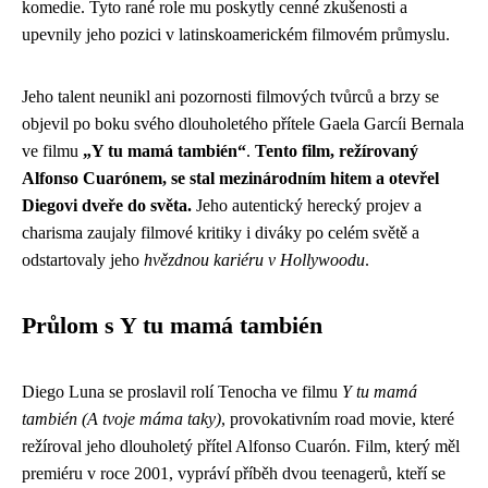
komedie. Tyto rané role mu poskytly cenné zkušenosti a
upevnily jeho pozici v latinskoamerickém filmovém průmyslu.
Jeho talent neunikl ani pozornosti filmových tvůrců a brzy se
objevil po boku svého dlouholetého přítele Gaela Garcíi Bernala
ve filmu
„Y tu mamá también“
.
Tento film, režírovaný
Alfonso Cuarónem, se stal mezinárodním hitem a otevřel
Diegovi dveře do světa.
Jeho autentický herecký projev a
charisma zaujaly filmové kritiky i diváky po celém světě a
odstartovaly jeho
hvězdnou kariéru v Hollywoodu
.
Průlom s Y tu mamá también
Diego Luna se proslavil rolí Tenocha ve filmu
Y tu mamá
también (A tvoje máma taky)
, provokativním road movie, které
režíroval jeho dlouholetý přítel Alfonso Cuarón. Film, který měl
premiéru v roce 2001, vypráví příběh dvou teenagerů, kteří se