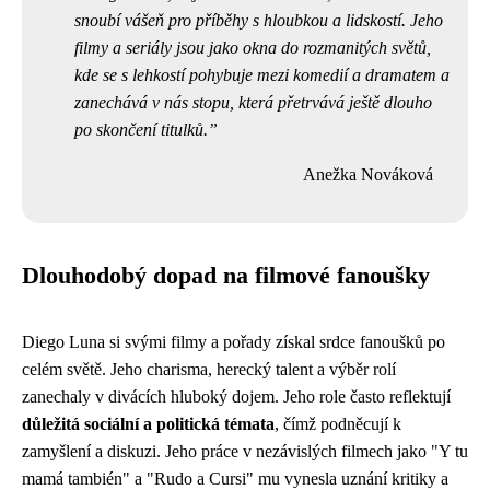
snoubí vášeň pro příběhy s hloubkou a lidskostí. Jeho
filmy a seriály jsou jako okna do rozmanitých světů,
kde se s lehkostí pohybuje mezi komedií a dramatem a
zanechává v nás stopu, která přetrvává ještě dlouho
po skončení titulků.
Anežka Nováková
Dlouhodobý dopad na filmové fanoušky
Diego Luna si svými filmy a pořady získal srdce fanoušků po
celém světě. Jeho charisma, herecký talent a výběr rolí
zanechaly v divácích hluboký dojem. Jeho role často reflektují
důležitá sociální a politická témata
, čímž podněcují k
zamyšlení a diskuzi. Jeho práce v nezávislých filmech jako "Y tu
mamá también" a "Rudo a Cursi" mu vynesla uznání kritiky a