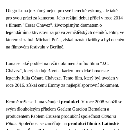
Diego Luna je známý nejen pro své herecké výkony, ale také
pro svou práci za kamerou. Jeho režijní debut přišel v roce 2014
s filmem "Cesar Chavez", životopisným dramatem o
legendárním aktivistovi za práva zemědělských dělníků. Film, ve
kterém si zahrál Michael Peña, získal uznání kritiky a byl oceněn
na filmovém festivalu v Berlíně.
Luna se také podílel na režii dokumentárního filmu "J.C.
Chávez", který sleduje život a kariéru mexické boxerské
legendy Julia Césara Cháveze. Tento film, který byl uveden v
roce 2016, získal cenu Emmy za nejlepší sportovní dokument.
Kromě režie se Luna věnuje i
produkci
. V roce 2008 založil se
svým dlouholetým přítelem Gaelem Garcíou Bernalem a
producentem Pablem Cruzem produkční společnost
Canana
Films
. Společnost se zaměřuje na
produkci filmů z Latinské