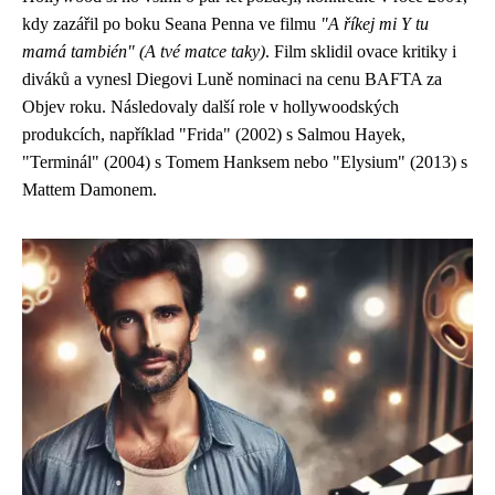
kdy zazářil po boku Seana Penna ve filmu
"A říkej mi Y tu
mamá también" (A tvé matce taky)
. Film sklidil ovace kritiky i
diváků a vynesl Diegovi Luně nominaci na cenu BAFTA za
Objev roku. Následovaly další role v hollywoodských
produkcích, například "Frida" (2002) s Salmou Hayek,
"Terminál" (2004) s Tomem Hanksem nebo "Elysium" (2013) s
Mattem Damonem.