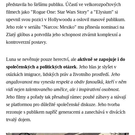
představila ho širšímu publiku. Účastí ve velkorozpočtových
filmech jako "Rogue One: Star Wars Story" a "Elysium" si
upevnil svou pozici v Hollywoodu a oslovil masové publikum.
Jeho role v seriálu "Narcos: Mexiko" mu přinesla nominaci na
Zlatý glóbus a potvrdila jeho schopnost ztvárnit komplexní a
kontroverzní postavy.
Luna se nevěnuje pouze herectví, ale
aktivně se zapojuje i do
společenských a politických otázek
. Jeho hlas je slyšet v
otázkách imigrace, lidských práv a životního prostředí.
Jeho
angažovanost mu vynesla respekt a obdiv fanoušků, kteří v něm
vidí nejen talentovaného umělce, ale i inspirativní osobnost
.
Jeho filmy a pořady tak přesahují rámec pouhé zábavy a stávají
se platformou pro důležité společenské diskuze. Jeho tvorba
rezonuje s publikem napříč generacemi a zanechává v divácích
trvalý dojem.