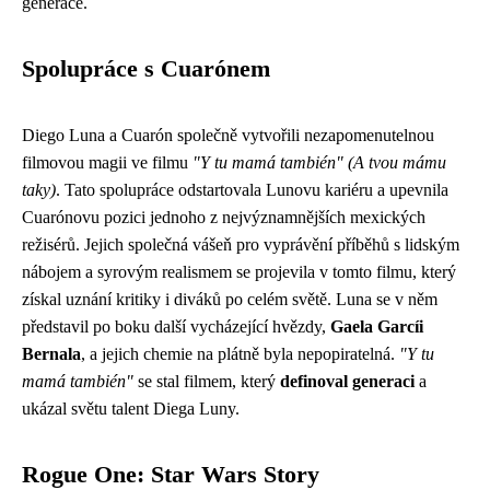
generace.
Spolupráce s Cuarónem
Diego Luna a Cuarón společně vytvořili nezapomenutelnou
filmovou magii ve filmu
"Y tu mamá también" (A tvou mámu
taky)
. Tato spolupráce odstartovala Lunovu kariéru a upevnila
Cuarónovu pozici jednoho z nejvýznamnějších mexických
režisérů. Jejich společná vášeň pro vyprávění příběhů s lidským
nábojem a syrovým realismem se projevila v tomto filmu, který
získal uznání kritiky i diváků po celém světě. Luna se v něm
představil po boku další vycházející hvězdy,
Gaela Garcíi
Bernala
, a jejich chemie na plátně byla nepopiratelná.
"Y tu
mamá también"
se stal filmem, který
definoval generaci
a
ukázal světu talent Diega Luny.
Rogue One: Star Wars Story