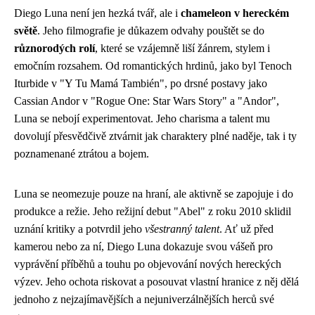
Diego Luna není jen hezká tvář, ale i
chameleon v hereckém
světě
. Jeho filmografie je důkazem odvahy pouštět se do
různorodých rolí
, které se vzájemně liší žánrem, stylem i
emočním rozsahem. Od romantických hrdinů, jako byl Tenoch
Iturbide v "Y Tu Mamá También", po drsné postavy jako
Cassian Andor v "Rogue One: Star Wars Story" a "Andor",
Luna se nebojí experimentovat. Jeho charisma a talent mu
dovolují přesvědčivě ztvárnit jak charaktery plné naděje, tak i ty
poznamenané ztrátou a bojem.
Luna se neomezuje pouze na hraní, ale aktivně se zapojuje i do
produkce a režie. Jeho režijní debut "Abel" z roku 2010 sklidil
uznání kritiky a potvrdil jeho
všestranný talent
. Ať už před
kamerou nebo za ní, Diego Luna dokazuje svou vášeň pro
vyprávění příběhů a touhu po objevování nových hereckých
výzev. Jeho ochota riskovat a posouvat vlastní hranice z něj dělá
jednoho z nejzajímavějších a nejuniverzálnějších herců své