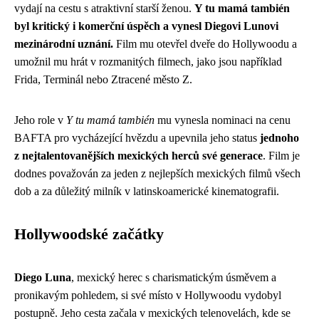
vydají na cestu s atraktivní starší ženou.
Y tu mamá también
byl kritický i komerční úspěch a vynesl Diegovi Lunovi
mezinárodní uznání.
Film mu otevřel dveře do Hollywoodu a
umožnil mu hrát v rozmanitých filmech, jako jsou například
Frida, Terminál nebo Ztracené město Z.
Jeho role v
Y tu mamá también
mu vynesla nominaci na cenu
BAFTA pro vycházející hvězdu a upevnila jeho status
jednoho
z nejtalentovanějších mexických herců své generace
. Film je
dodnes považován za jeden z nejlepších mexických filmů všech
dob a za důležitý milník v latinskoamerické kinematografii.
Hollywoodské začátky
Diego Luna
, mexický herec s charismatickým úsměvem a
pronikavým pohledem, si své místo v Hollywoodu vydobyl
postupně. Jeho cesta začala v mexických telenovelách, kde se