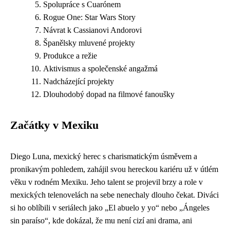
Spolupráce s Cuarónem
Rogue One: Star Wars Story
Návrat k Cassianovi Andorovi
Španělsky mluvené projekty
Produkce a režie
Aktivismus a společenské angažmá
Nadcházející projekty
Dlouhodobý dopad na filmové fanoušky
Začátky v Mexiku
Diego Luna, mexický herec s charismatickým úsměvem a
pronikavým pohledem, zahájil svou hereckou kariéru už v útlém
věku v rodném Mexiku. Jeho talent se projevil brzy a role v
mexických telenovelách na sebe nenechaly dlouho čekat. Diváci
si ho oblíbili v seriálech jako „El abuelo y yo“ nebo „Ángeles
sin paraíso“, kde dokázal, že mu není cizí ani drama, ani