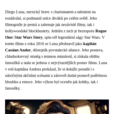
Diego Luna, mexický herec s charismatem a talentem na
rozdávání, si podmanil srdce diváků po celém světě. Jeho
filmografie je pestrá a zahrnuje jak nezávislé filmy, tak i
hollywoodské blockbustery. Jedním z nich je bezesporu
Rogue
One: Star Wars Story
, spin-off legendární ságy Star Wars. V
tomto filmu z roku 2016 se Luna představil jako
kapitán
Cassian Andor
, důstojník povstalecké aliance. Jeho postava,
chladnokrevný stratég s temnou minulostí, si získala oblibu
fanoušků a stala se jednou z nejvýraznějších postav filmu. Luna
v roli kapitána Andora prokázal, že si dokáže poradit i s
náročnými akčními scénami a zároveň dodat postavě potřebnou
hloubku a emoce. Jeho výkon byl oceněn jak kritiky, tak i
fanoušky.