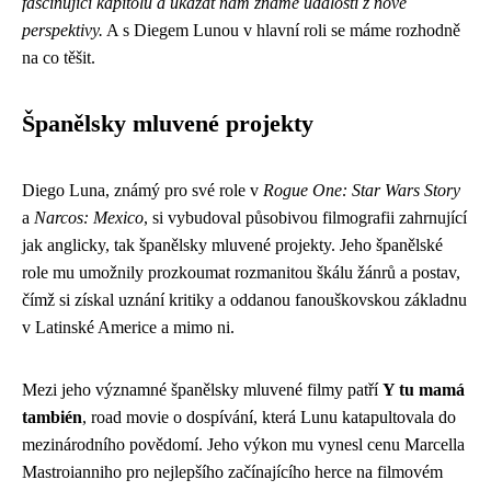
fascinující kapitolu a ukázat nám známé události z nové
perspektivy.
A s Diegem Lunou v hlavní roli se máme rozhodně
na co těšit.
Španělsky mluvené projekty
Diego Luna, známý pro své role v
Rogue One: Star Wars Story
a
Narcos: Mexico
, si vybudoval působivou filmografii zahrnující
jak anglicky, tak španělsky mluvené projekty. Jeho španělské
role mu umožnily prozkoumat rozmanitou škálu žánrů a postav,
čímž si získal uznání kritiky a oddanou fanouškovskou základnu
v Latinské Americe a mimo ni.
Mezi jeho významné španělsky mluvené filmy patří
Y tu mamá
también
, road movie o dospívání, která Lunu katapultovala do
mezinárodního povědomí. Jeho výkon mu vynesl cenu Marcella
Mastroianniho pro nejlepšího začínajícího herce na filmovém