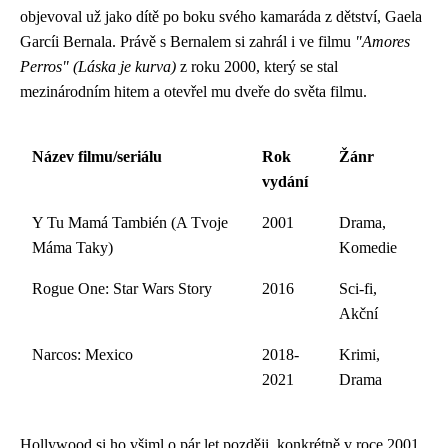
objevoval už jako dítě po boku svého kamaráda z dětství, Gaela
Garcíi Bernala. Právě s Bernalem si zahrál i ve filmu
"Amores
Perros" (Láska je kurva)
z roku 2000, který se stal
mezinárodním hitem a otevřel mu dveře do světa filmu.
Název filmu/seriálu
Rok
Žánr
vydání
Y Tu Mamá También (A Tvoje
2001
Drama,
Máma Taky)
Komedie
Rogue One: Star Wars Story
2016
Sci-fi,
Akční
Narcos: Mexico
2018-
Krimi,
2021
Drama
Hollywood si ho všiml o pár let později, konkrétně v roce 2001,