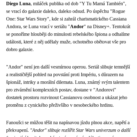
Diego Luna
, miláček publika od dob "Y Tu Mamá También",
se vrací do galaxie daleko, daleko odsud. Po úspěchu "Rogue
One: Star Wars Story", kde si zahrál charismatického Cassiana
Andora, se Luna vrací v seriálu "
Andor
" na Disney+. Tentokrát
se ponoříme hlouběji do minulosti rebelského špiona a odhalíme
události, které z něj udělaly muže, ochotného obětovat vše pro
dobro galaxie.
"Andor" není jen další vesmírnou operou. Seriál slibuje temnější
a realističtější pohled na povstání proti Impériu, s důrazem na
špionáž, intriky a morální dilemata. Luna, známý svým talentem
pro ztvárnění komplexních postav, dostane v "Andorovi"
dostatek prostoru rozvinout Cassianovu osobnost a ukázat jeho
proměnu z cynického přeživšího v nesobeckého hrdinu.
Fanoušci se můžou těšit na napínavou jízdu plnou akce, napětí a
překvapení.
"Andor" slibuje rozšířit Star Wars univerzum o další