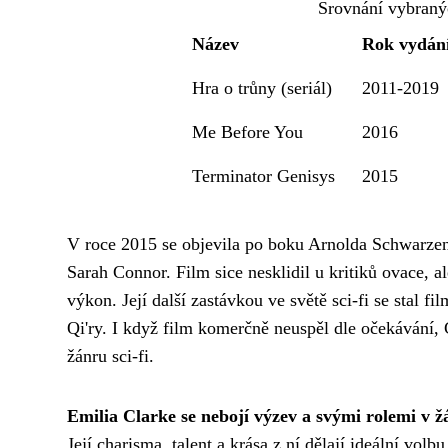
Srovnání vybranýc
Název
Rok vydán
Hra o trůny (seriál)
2011-2019
Me Before You
2016
Terminator Genisys
2015
V roce 2015 se objevila po boku Arnolda Schwarzene
Sarah Connor. Film sice nesklidil u kritiků ovace, a
výkon. Její další zastávkou ve světě sci-fi se stal f
Qi'ry. I když film komerčně neuspěl dle očekávání, 
žánru sci-fi.
Emilia Clarke se nebojí výzev a svými rolemi v ž
Její charisma, talent a krása z ní dělají ideální vo