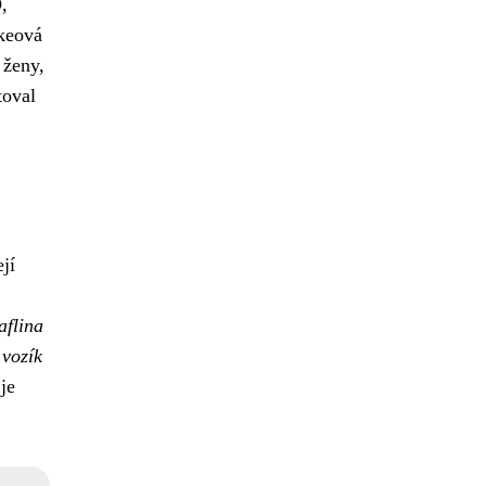
,
rkeová
 ženy,
toval
jí
aflina
 vozík
je