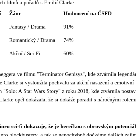
h filmů a pořadů s Emilií Clarke
í
Žánr
Hodnocení na ČSFD
Fantasy / Drama
91%
Romantický / Drama
74%
Akční / Sci-Fi
60%
ggera ve filmu "Terminator Genisys", kde ztvárnila legendá
le Clarke si vysloužila pochvalu za akční nasazení a emotivní
ilm "Solo: A Star Wars Story" z roku 2018, kde ztvárnila posta
Clarke opět dokázala, že si dokáže poradit s náročnými rolem
ánru sci-fi dokazuje, že je herečkou s obrovským potenciá
lbu pro blockbustery, a tak se nepochybně dočkáme dalších zaj