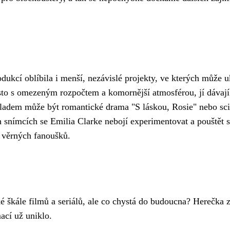
ukcí oblíbila i menší, nezávislé projekty, ve kterých může u
asto s omezeným rozpočtem a komornější atmosférou, jí dávají
kladem může být romantické drama "S láskou, Rosie" nebo sci
ch snímcích se Emilia Clarke nebojí experimentovat a pouštět 
i věrných fanoušků.
oké škále filmů a seriálů, ale co chystá do budoucna? Herečka 
ací už uniklo.