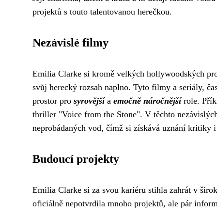
projektů s touto talentovanou herečkou.
Nezávislé filmy
Emilia Clarke si kromě velkých hollywoodských prod
svůj herecký rozsah naplno. Tyto filmy a seriály, č
prostor pro
syrovější
a
emočně náročnější
role. Pří
thriller "Voice from the Stone". V těchto nezávislý
neprobádaných vod, čímž si získává uznání kritiky 
Budoucí projekty
Emilia Clarke si za svou kariéru stihla zahrát v šir
oficiálně nepotvrdila mnoho projektů, ale pár inform