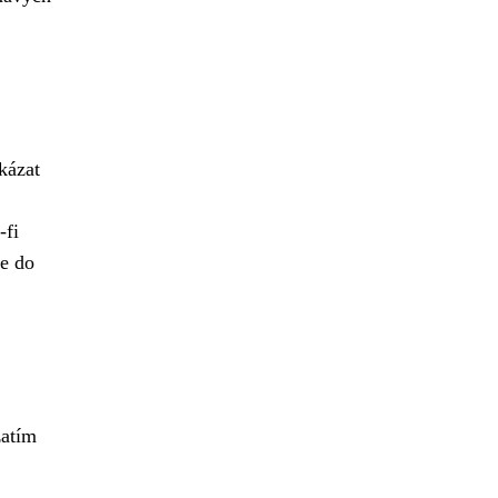
kázat
-fi
se do
zatím