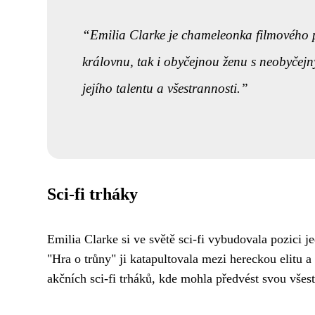
Emilia Clarke je chameleonka filmového pl
královnu, tak i obyčejnou ženu s neobyčejn
jejího talentu a všestrannosti.
Sci-fi trháky
Emilia Clarke si ve světě sci-fi vybudovala pozici j
"Hra o trůny" ji katapultovala mezi hereckou elitu a
akčních sci-fi trháků, kde mohla předvést svou všest