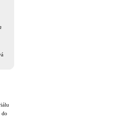
m
vá
riálu
a do