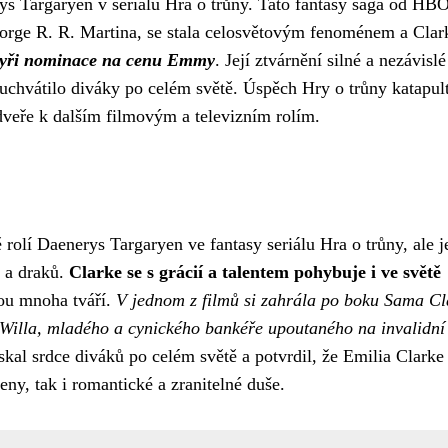
ys Targaryen v seriálu Hra o trůny. Tato fantasy sága od HBO
eorge R. R. Martina, se stala celosvětovým fenoménem a Cla
tyři nominace na cenu Emmy
. Její ztvárnění silné a nezávislé
uchvátilo diváky po celém světě. Úspěch Hry o trůny katapul
veře k dalším filmovým a televizním rolím.
 rolí Daenerys Targaryen ve fantasy seriálu Hra o trůny, ale je
v a draků.
Clarke se s grácií a talentem pohybuje i ve světě
ou mnoha tváří.
V jednom z filmů si zahrála po boku Sama Cl
o Willa, mladého a cynického bankéře upoutaného na invalidní
kal srdce diváků po celém světě a potvrdil, že Emilia Clarke 
eny, tak i romantické a zranitelné duše.