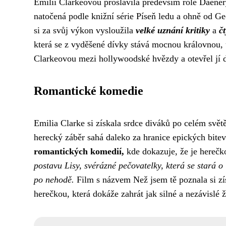
Emilii Clarkeovou proslavila především role Daener
natočená podle knižní série Píseň ledu a ohně od G
si za svůj výkon vysloužila
velké uznání kritiky
a
č
která se z vyděšené dívky stává mocnou královnou, 
Clarkeovou mezi hollywoodské hvězdy a otevřel jí d
Romantické komedie
Emilia Clarke si získala srdce diváků po celém světě
herecký záběr sahá daleko za hranice epických bite
romantických komedií,
kde dokazuje, že je herečk
postavu Lisy, svérázné pečovatelky, která se stará 
po nehodě.
Film s názvem Než jsem tě poznala si zís
herečkou, která dokáže zahrát jak silné a nezávislé ž