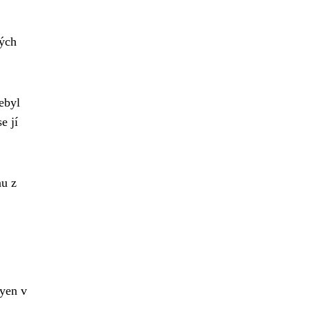
rých
ebyl
e jí
nu z
ryen v