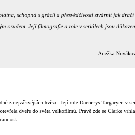
átna, schopná s grácií a přesvědčivostí ztvárnit jak dračí
ým osudem. Její filmografie a role v seriálech jsou důkaze
Anežka Nováko
edné z nejzářivějších hvězd. Její role Daenerys Targaryen v se
 otevřela dveře do světa velkofilmů. Právě zde se Clarke vrhl
rannost.