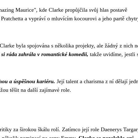
azing Maurice", kde Clarke propůjčila svůj hlas postavě
Pratchetta a vypráví o mluvícím kocourovi a jeho partě chyt
Clarke byla spojována s několika projekty, ale žádný z nich n
y si ráda zahrála v romantické komedii,
takže uvidíme, jestli s
uhou a úspěšnou kariéru.
Její talent a charisma z ní dělají jed
ou těšit na další zajímavé role.
ritiky za širokou škálu rolí. Zatímco její role Daenerys Targa