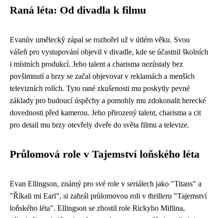
Raná léta: Od divadla k filmu
Evanův umělecký zápal se rozhořel už v útlém věku. Svou
vášeň pro vystupování objevil v divadle, kde se účastnil školních
i místních produkcí. Jeho talent a charisma nezůstaly bez
povšimnutí a brzy se začal objevovat v reklamách a menších
televizních rolích. Tyto rané zkušenosti mu poskytly pevné
základy pro budoucí úspěchy a pomohly mu zdokonalit herecké
dovednosti před kamerou. Jeho přirozený talent, charisma a cit
pro detail mu brzy otevřely dveře do světa filmu a televize.
Průlomová role v Tajemství loňského léta
Evan Ellingson, známý pro své role v seriálech jako "Titans" a
"Říkali mi Earl", si zahrál průlomovou roli v thrilleru "Tajemství
loňského léta". Ellingson se zhostil role Rickyho Miflina,