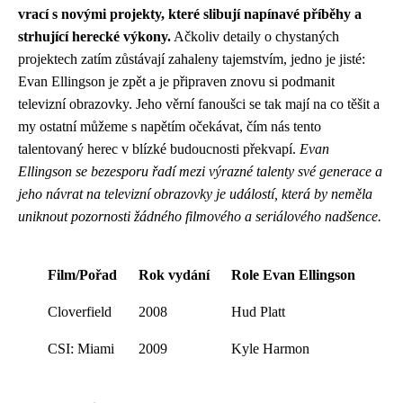
vrací s novými projekty, které slibují napínavé příběhy a
strhující herecké výkony.
Ačkoliv detaily o chystaných
projektech zatím zůstávají zahaleny tajemstvím, jedno je jisté:
Evan Ellingson je zpět a je připraven znovu si podmanit
televizní obrazovky. Jeho věrní fanoušci se tak mají na co těšit a
my ostatní můžeme s napětím očekávat, čím nás tento
talentovaný herec v blízké budoucnosti překvapí.
Evan
Ellingson se bezesporu řadí mezi výrazné talenty své generace a
jeho návrat na televizní obrazovky je událostí, která by neměla
uniknout pozornosti žádného filmového a seriálového nadšence.
Film/Pořad
Rok vydání
Role Evan Ellingson
Cloverfield
2008
Hud Platt
CSI: Miami
2009
Kyle Harmon