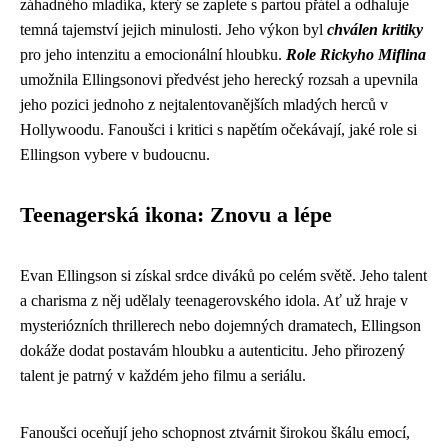
záhadného mladíka, který se zaplete s partou přátel a odhaluje
temná tajemství jejich minulosti. Jeho výkon byl
chválen kritiky
pro jeho intenzitu a emocionální hloubku.
Role Rickyho Miflina
umožnila Ellingsonovi předvést jeho herecký rozsah a upevnila
jeho pozici jednoho z nejtalentovanějších mladých herců v
Hollywoodu. Fanoušci i kritici s napětím očekávají, jaké role si
Ellingson vybere v budoucnu.
Teenagerská ikona: Znovu a lépe
Evan Ellingson si získal srdce diváků po celém světě. Jeho talent
a charisma z něj udělaly teenagerovského idola. Ať už hraje v
mysteriózních thrillerech nebo dojemných dramatech, Ellingson
dokáže dodat postavám hloubku a autenticitu. Jeho přirozený
talent je patrný v každém jeho filmu a seriálu.
Fanoušci oceňují jeho schopnost ztvárnit širokou škálu emocí,