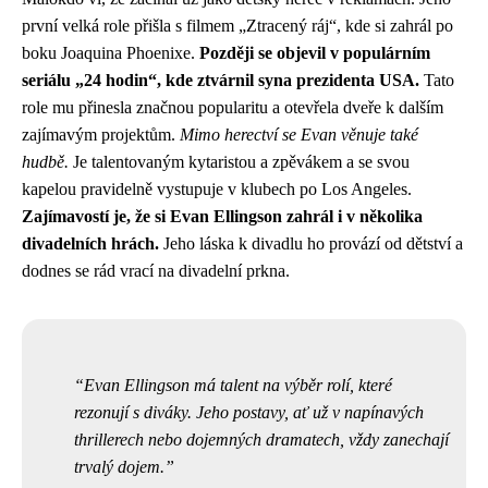
první velká role přišla s filmem „Ztracený ráj“, kde si zahrál po
boku Joaquina Phoenixe.
Později se objevil v populárním
seriálu „24 hodin“, kde ztvárnil syna prezidenta USA.
Tato
role mu přinesla značnou popularitu a otevřela dveře k dalším
zajímavým projektům.
Mimo herectví se Evan věnuje také
hudbě.
Je talentovaným kytaristou a zpěvákem a se svou
kapelou pravidelně vystupuje v klubech po Los Angeles.
Zajímavostí je, že si Evan Ellingson zahrál i v několika
divadelních hrách.
Jeho láska k divadlu ho provází od dětství a
dodnes se rád vrací na divadelní prkna.
Evan Ellingson má talent na výběr rolí, které
rezonují s diváky. Jeho postavy, ať už v napínavých
thrillerech nebo dojemných dramatech, vždy zanechají
trvalý dojem.