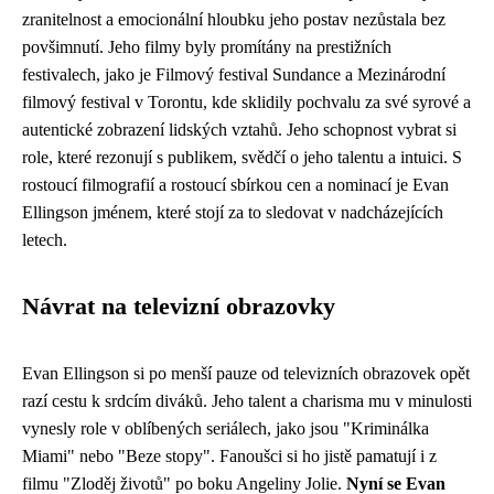
zranitelnost a emocionální hloubku jeho postav nezůstala bez
povšimnutí. Jeho filmy byly promítány na prestižních
festivalech, jako je Filmový festival Sundance a Mezinárodní
filmový festival v Torontu, kde sklidily pochvalu za své syrové a
autentické zobrazení lidských vztahů. Jeho schopnost vybrat si
role, které rezonují s publikem, svědčí o jeho talentu a intuici. S
rostoucí filmografií a rostoucí sbírkou cen a nominací je Evan
Ellingson jménem, které stojí za to sledovat v nadcházejících
letech.
Návrat na televizní obrazovky
Evan Ellingson si po menší pauze od televizních obrazovek opět
razí cestu k srdcím diváků. Jeho talent a charisma mu v minulosti
vynesly role v oblíbených seriálech, jako jsou "Kriminálka
Miami" nebo "Beze stopy". Fanoušci si ho jistě pamatují i z
filmu "Zloděj životů" po boku Angeliny Jolie.
Nyní se Evan