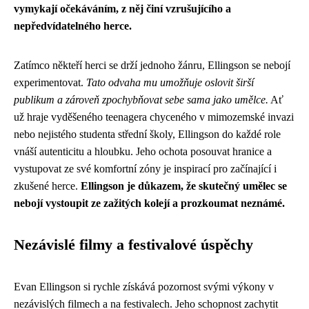
vymykají očekáváním, z něj činí vzrušujícího a
nepředvídatelného herce.
Zatímco někteří herci se drží jednoho žánru, Ellingson se nebojí
experimentovat.
Tato odvaha mu umožňuje oslovit širší
publikum a zároveň zpochybňovat sebe sama jako umělce.
Ať
už hraje vyděšeného teenagera chyceného v mimozemské invazi
nebo nejistého studenta střední školy, Ellingson do každé role
vnáší autenticitu a hloubku. Jeho ochota posouvat hranice a
vystupovat ze své komfortní zóny je inspirací pro začínající i
zkušené herce.
Ellingson je důkazem, že skutečný umělec se
nebojí vystoupit ze zažitých kolejí a prozkoumat neznámé.
Nezávislé filmy a festivalové úspěchy
Evan Ellingson si rychle získává pozornost svými výkony v
nezávislých filmech a na festivalech. Jeho schopnost zachytit