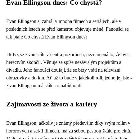
Evan Ellingson dnes: Co chystá?
Evan Ellingson si zahrál v mnoha filmech a seriálech, ale v
posledních letech se před kamerou objevuje méně. Fanoušci se
tak ptají: Co chystá Evan Ellingson dnes?
I když se Evan stáhl z centra pozornosti, neznamená to, že by s
herectvím skončil. Věnuje se spíše nezávislým projektům a
divadlu. Jeho fanoušci doufají, že se brzy vrátí na televizní
obrazovky a do kin. Ať už to bude v jakékoli roli, jedno je jisté -
Evan Ellingson má stále co nabídnout.
Zajímavosti ze života a kariéry
Evan Ellingson, ačkoliv je známý především díky svým rolím v
hororových a sci-fi filmech, má za sebou pestrou škálu projektů.
Málokdo ví, že začínal už jako dětský herec v reklamách. Jeho