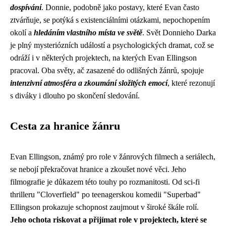
dospívání
. Donnie, podobně jako postavy, které Evan často
ztvárňuje, se potýká s existenciálními otázkami, nepochopením
okolí a
hledáním vlastního místa ve světě
. Svět Donnieho Darka
je plný mysteriózních událostí a psychologických dramat, což se
odráží i v některých projektech, na kterých Evan Ellingson
pracoval. Oba světy, ač zasazené do odlišných žánrů, spojuje
intenzivní atmosféra a zkoumání složitých emocí
, které rezonují
s diváky i dlouho po skončení sledování.
Cesta za hranice žánru
Evan Ellingson, známý pro role v žánrových filmech a seriálech,
se nebojí překračovat hranice a zkoušet nové věci. Jeho
filmografie je důkazem této touhy po rozmanitosti. Od sci-fi
thrilleru "Cloverfield" po teenagerskou komedii "Superbad"
Ellingson prokazuje schopnost zaujmout v široké škále rolí.
Jeho ochota riskovat a přijímat role v projektech, které se