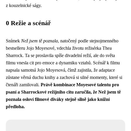
z kouzelnické ságy.
0 Režie a scénář
Snímek
Než jsem tě poznala
, natočený podle stejnojmenného
bestselleru Jojo Moyesové, vdechla životu režisérka Thea
Sharrock. Ta se proslavila spíše divadelní režií, ale do světa
filmu vnesla cit pro emoce a dynamiku vztahů. Scénář k filmu
napsala samotná Jojo Moyesová, čímž zajistila, že adaptace
zůstane věrná duchu knihy a zachová si silné momenty, které si
čtenáři zamilovali.
Právě kombinace Moyesové talentu pro
psaní a Sharrockové režijního citu zaručila, že Než jsem tě
poznala osloví filmové diváky stejně silně jako knižní
předloha.