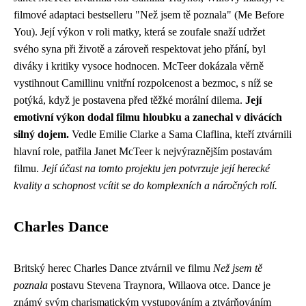
filmové adaptaci bestselleru "Než jsem tě poznala" (Me Before
You). Její výkon v roli matky, která se zoufale snaží udržet
svého syna při životě a zároveň respektovat jeho přání, byl
diváky i kritiky vysoce hodnocen. McTeer dokázala věrně
vystihnout Camillinu vnitřní rozpolcenost a bezmoc, s níž se
potýká, když je postavena před těžké morální dilema.
Její
emotivní výkon dodal filmu hloubku a zanechal v divácích
silný dojem.
Vedle Emilie Clarke a Sama Claflina, kteří ztvárnili
hlavní role, patřila Janet McTeer k nejvýraznějším postavám
filmu.
Její účast na tomto projektu jen potvrzuje její herecké
kvality a schopnost vcítit se do komplexních a náročných rolí.
Charles Dance
Britský herec Charles Dance ztvárnil ve filmu
Než jsem tě
poznala
postavu Stevena Traynora, Willaova otce. Dance je
známý svým charismatickým vystupováním a ztvárňováním