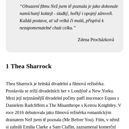
Obsazení filmu Než jsem tě poznala je jako dokonale
namíchaný koktejl - sladký, hořký i opojný zároveň.
Každá postava, ať už velká či malá, přispívá k
nezapomenutelné chuti celku.
Zdena Procházková
1 Thea Sharrock
Thea Sharrock je britská divadelní a filmová režisérka.
Proslavila se režií divadelních her v Londýně a New Yorku.
Mezi její nejznámější divadelní počiny patří inscenace Equus s
Danielem Radcliffem a The Misanthrope s Keirou Knightley. V
roce 2016 debutovala jako filmová režisérka romantickým
dramatem Než jsem tě poznala (Me Before You). Film, v němž
si zahráli Emilia Clarke a Sam Claflin, zaznamenal komerční