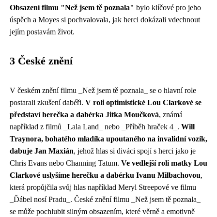
Obsazení filmu "Než jsem tě poznala"
bylo klíčové pro jeho
úspěch a Moyes si pochvalovala, jak herci dokázali vdechnout
jejím postavám život.
3 České znění
V českém znění filmu _Než jsem tě poznala_ se o hlavní role
postarali zkušení dabéři.
V roli optimistické Lou Clarkové se
představí herečka a dabérka Jitka Moučková
, známá
například z filmů _Lala Land_ nebo _Příběh hraček 4_.
Will
Traynora, bohatého mladíka upoutaného na invalidní vozík,
dabuje Jan Maxián
, jehož hlas si diváci spojí s herci jako je
Chris Evans nebo Channing Tatum.
Ve vedlejší roli matky Lou
Clarkové uslyšíme herečku a dabérku Ivanu Milbachovou
,
která propůjčila svůj hlas například Meryl Streepové ve filmu
_Ďábel nosí Pradu_. České znění filmu _Než jsem tě poznala_
se může pochlubit silným obsazením, které věrně a emotivně