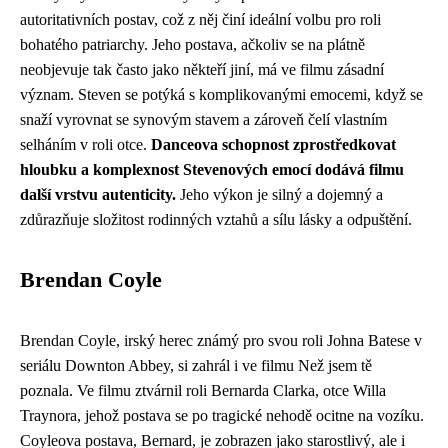
autoritativních postav, což z něj činí ideální volbu pro roli
bohatého patriarchy. Jeho postava, ačkoliv se na plátně
neobjevuje tak často jako někteří jiní, má ve filmu zásadní
význam. Steven se potýká s komplikovanými emocemi, když se
snaží vyrovnat se synovým stavem a zároveň čelí vlastním
selháním v roli otce.
Danceova schopnost zprostředkovat
hloubku a komplexnost Stevenových emocí dodává filmu
další vrstvu autenticity.
Jeho výkon je silný a dojemný a
zdůrazňuje složitost rodinných vztahů a sílu lásky a odpuštění.
Brendan Coyle
Brendan Coyle, irský herec známý pro svou roli Johna Batese v
seriálu Downton Abbey, si zahrál i ve filmu Než jsem tě
poznala. Ve filmu ztvárnil roli Bernarda Clarka, otce Willa
Traynora, jehož postava se po tragické nehodě ocitne na vozíku.
Coyleova postava, Bernard, je zobrazen jako starostlivý, ale i