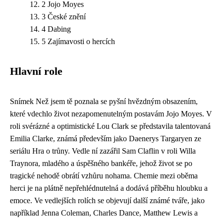
2 Jojo Moyes
3 České znění
4 Dabing
5 Zajímavosti o hercích
Hlavní role
Snímek Než jsem tě poznala se pyšní hvězdným obsazením,
které vdechlo život nezapomenutelným postavám Jojo Moyes. V
roli svérázné a optimistické Lou Clark se představila talentovaná
Emilia Clarke, známá především jako Daenerys Targaryen ze
seriálu Hra o trůny. Vedle ní zazářil Sam Claflin v roli Willa
Traynora, mladého a úspěšného bankéře, jehož život se po
tragické nehodě obrátí vzhůru nohama. Chemie mezi oběma
herci je na plátně nepřehlédnutelná a dodává příběhu hloubku a
emoce. Ve vedlejších rolích se objevují další známé tváře, jako
například Jenna Coleman, Charles Dance, Matthew Lewis a