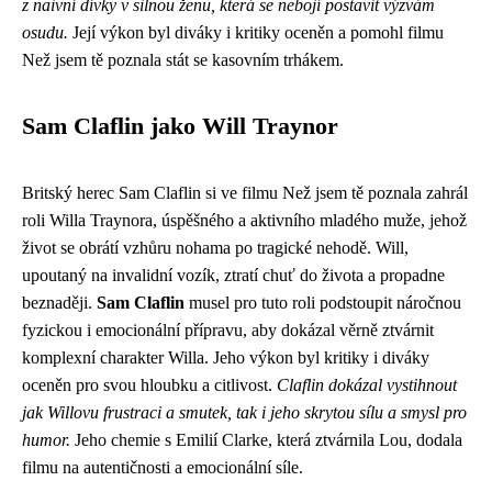
z naivní dívky v silnou ženu, která se nebojí postavit výzvám
osudu.
Její výkon byl diváky i kritiky oceněn a pomohl filmu
Než jsem tě poznala stát se kasovním trhákem.
Sam Claflin jako Will Traynor
Britský herec Sam Claflin si ve filmu Než jsem tě poznala zahrál
roli Willa Traynora, úspěšného a aktivního mladého muže, jehož
život se obrátí vzhůru nohama po tragické nehodě. Will,
upoutaný na invalidní vozík, ztratí chuť do života a propadne
beznaději.
Sam Claflin
musel pro tuto roli podstoupit náročnou
fyzickou i emocionální přípravu, aby dokázal věrně ztvárnit
komplexní charakter Willa. Jeho výkon byl kritiky i diváky
oceněn pro svou hloubku a citlivost.
Claflin dokázal vystihnout
jak Willovu frustraci a smutek, tak i jeho skrytou sílu a smysl pro
humor.
Jeho chemie s Emilií Clarke, která ztvárnila Lou, dodala
filmu na autentičnosti a emocionální síle.