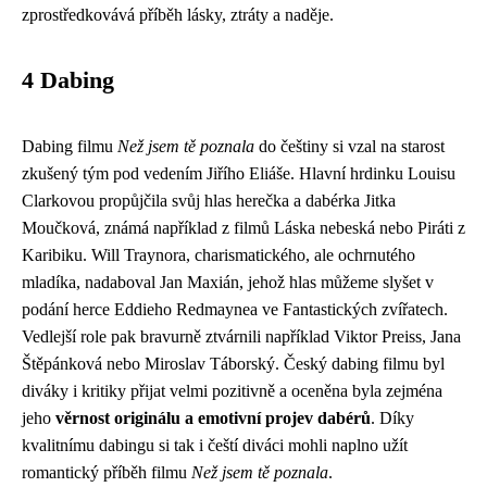
zprostředkovává příběh lásky, ztráty a naděje.
4 Dabing
Dabing filmu
Než jsem tě poznala
do češtiny si vzal na starost
zkušený tým pod vedením Jiřího Eliáše. Hlavní hrdinku Louisu
Clarkovou propůjčila svůj hlas herečka a dabérka Jitka
Moučková, známá například z filmů Láska nebeská nebo Piráti z
Karibiku. Will Traynora, charismatického, ale ochrnutého
mladíka, nadaboval Jan Maxián, jehož hlas můžeme slyšet v
podání herce Eddieho Redmaynea ve Fantastických zvířatech.
Vedlejší role pak bravurně ztvárnili například Viktor Preiss, Jana
Štěpánková nebo Miroslav Táborský. Český dabing filmu byl
diváky i kritiky přijat velmi pozitivně a oceněna byla zejména
jeho
věrnost originálu a emotivní projev dabérů
. Díky
kvalitnímu dabingu si tak i čeští diváci mohli naplno užít
romantický příběh filmu
Než jsem tě poznala
.