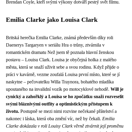
Brendan Coyle, kteří svými výkony dotváří pestrý svět filmu.
Emilia Clarke jako Louisa Clark
Britská herečka Emilia Clarke, známá především díky roli
Daenerys Targaryen v seriálu Hra o trůny, ztvárnila v
romantickém dramatu Než jsem tě poznala hlavní ženskou
postavu – Louisu Clark. Louisa je obyčejná holka z malého
města, která se snaží uživit sebe a svou rodinu. Když přijde o
práci v kavárně, vezme zoufalá Louisa první místo, které se jí
naskytne – pečovatelku Willa Traynora, bohatého mladíka
upoutaného na invalidní vozík po motocyklové nehodě.
Will je
cynický a zahořklý a Louisa se ho zpočátku snaží rozveselit
svými bláznivými outfity a optimistickým přístupem k
životu.
Postupně se mezi nimi rozvine nečekané přátelství a
nakonec i láska, která oba změní víc, než by čekali.
Emilia
Clarke dokázala v roli Louisy Clark věrně ztvárnit její proměnu