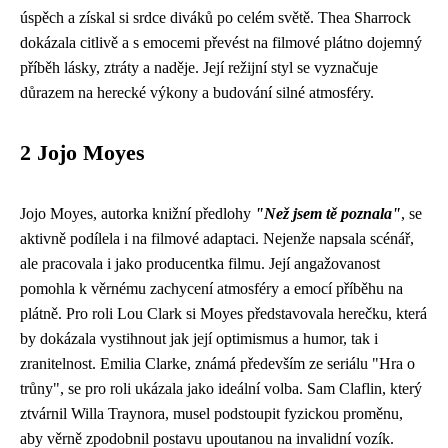
úspěch a získal si srdce diváků po celém světě. Thea Sharrock
dokázala citlivě a s emocemi převést na filmové plátno dojemný
příběh lásky, ztráty a naděje. Její režijní styl se vyznačuje
důrazem na herecké výkony a budování silné atmosféry.
2 Jojo Moyes
Jojo Moyes, autorka knižní předlohy
"Než jsem tě poznala"
, se
aktivně podílela i na filmové adaptaci. Nejenže napsala scénář,
ale pracovala i jako producentka filmu. Její angažovanost
pomohla k věrnému zachycení atmosféry a emocí příběhu na
plátně. Pro roli Lou Clark si Moyes představovala herečku, která
by dokázala vystihnout jak její optimismus a humor, tak i
zranitelnost. Emilia Clarke, známá především ze seriálu "Hra o
trůny", se pro roli ukázala jako ideální volba. Sam Claflin, který
ztvárnil Willa Traynora, musel podstoupit fyzickou proměnu,
aby věrně zpodobnil postavu upoutanou na invalidní vozík.