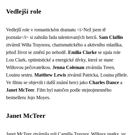
Vedlejší role
Vedlejší role v romantickém dramatu <i>Než jsem tě
poznala</i> si zahrála řada talentovaných herců.
Sam Claflin
ztvárnil Willa Traynora, charismatického a aktivního mladíka,
jehož život se změní po nehodě.
Emilia Clarke
se ujala role
Lou Clark, optimistické a energické dívky, která se stane
Willovou pečovatelkou.
Jenna Coleman
ztvárnila Treen,
Louinu sestru.
Matthew Lewis
ztvárnil Patricka, Louina přítele.
Ve filmu se objevili i další známí herci jako
Charles Dance
a
Janet McTeer
. Film byl natočen podle stejnojmenného
bestselleru Jojo Moyes.
Janet McTeer
Janet McTeer ztvárnila roli Camilla Traynor, Willovy matky, ve