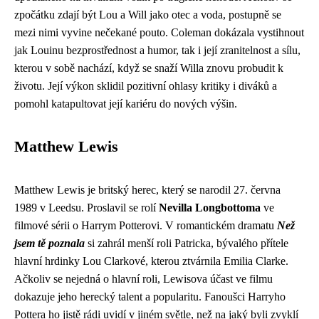
zpočátku zdají být Lou a Will jako otec a voda, postupně se
mezi nimi vyvine nečekané pouto. Coleman dokázala vystihnout
jak Louinu bezprostřednost a humor, tak i její zranitelnost a sílu,
kterou v sobě nachází, když se snaží Willa znovu probudit k
životu. Její výkon sklidil pozitivní ohlasy kritiky i diváků a
pomohl katapultovat její kariéru do nových výšin.
Matthew Lewis
Matthew Lewis je britský herec, který se narodil 27. června
1989 v Leedsu. Proslavil se rolí
Nevilla Longbottoma
ve
filmové sérii o Harrym Potterovi. V romantickém dramatu
Než
jsem tě poznala
si zahrál menší roli Patricka, bývalého přítele
hlavní hrdinky Lou Clarkové, kterou ztvárnila Emilia Clarke.
Ačkoliv se nejedná o hlavní roli, Lewisova účast ve filmu
dokazuje jeho herecký talent a popularitu. Fanoušci Harryho
Pottera ho jistě rádi uvidí v jiném světle, než na jaký byli zvyklí