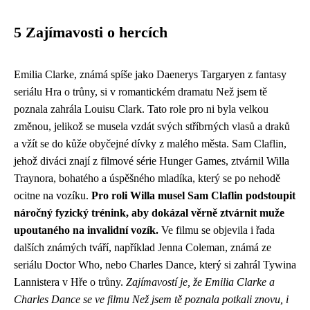
5 Zajímavosti o hercích
Emilia Clarke, známá spíše jako Daenerys Targaryen z fantasy
seriálu Hra o trůny, si v romantickém dramatu Než jsem tě
poznala zahrála Louisu Clark. Tato role pro ni byla velkou
změnou, jelikož se musela vzdát svých stříbrných vlasů a draků
a vžít se do kůže obyčejné dívky z malého města. Sam Claflin,
jehož diváci znají z filmové série Hunger Games, ztvárnil Willa
Traynora, bohatého a úspěšného mladíka, který se po nehodě
ocitne na vozíku.
Pro roli Willa musel Sam Claflin podstoupit
náročný fyzický trénink, aby dokázal věrně ztvárnit muže
upoutaného na invalidní vozík.
Ve filmu se objevila i řada
dalších známých tváří, například Jenna Coleman, známá ze
seriálu Doctor Who, nebo Charles Dance, který si zahrál Tywina
Lannistera v Hře o trůny.
Zajímavostí je, že Emilia Clarke a
Charles Dance se ve filmu Než jsem tě poznala potkali znovu, i