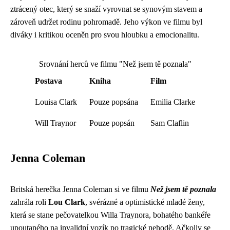
ztrácený otec, který se snaží vyrovnat se synovým stavem a
zároveň udržet rodinu pohromadě. Jeho výkon ve filmu byl
diváky i kritikou oceněn pro svou hloubku a emocionalitu.
Srovnání herců ve filmu "Než jsem tě poznala"
Postava
Kniha
Film
Louisa Clark
Pouze popsána
Emilia Clarke
Will Traynor
Pouze popsán
Sam Claflin
Jenna Coleman
Britská herečka Jenna Coleman si ve filmu
Než jsem tě poznala
zahrála roli
Lou Clark
, svérázné a optimistické mladé ženy,
která se stane pečovatelkou Willa Traynora, bohatého bankéře
upoutaného na invalidní vozík po tragické nehodě. Ačkoliv se