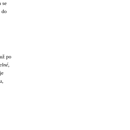
h se
a do
 už po
elné
,
je
u,