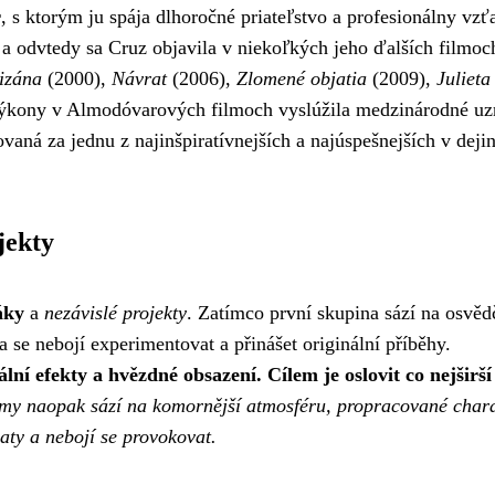
r
, s ktorým ju spája dlhoročné priateľstvo a profesionálny vzť
a odvtedy sa Cruz objavila v niekoľkých jeho ďalších filmoc
izána
(2000),
Návrat
(2006),
Zlomené objatia
(2009),
Julieta
výkony v Almodóvarových filmoch vyslúžila medzinárodné uz
vaná za jednu z najinšpiratívnejších a najúspešnejších v deji
jekty
áky
a
nezávislé projekty
. Zatímco první skupina sází na osvěd
 se nebojí experimentovat a přinášet originální příběhy.
lní efekty a hvězdné obsazení. Cílem je oslovit co nejširší
ilmy naopak sází na komornější atmosféru, propracované char
aty a nebojí se provokovat.