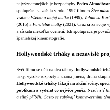
najvýznamnejších je bezpochyby
Pedro Almodóva
spolupráca sa začala v roku 1997 filmom
Živé mäso
vrátane
Všetko o mojej matke
(1999),
Volám sa Kurt
(2016) a
Paralelné matky
(2021). Cruz si za svoje 
a získala niekoľko ocenení. Ich spolupráca je považo
španielskej kinematografie.
Hollywoodské trháky a nezávislé pro
Svět filmu se dělí na dva tábory:
hollywoodské trh
triky, vysoké rozpočty a známá jména, druhá skupina
Hollywoodské trháky lákají na akční scény, speciá
publikum a vydělat co nejvíce peněz.
Nezávislé f
a silný příběh. Často se zabývají kontroverzními tém