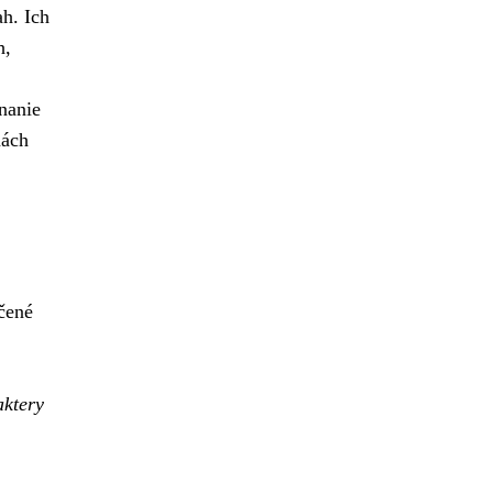
ah. Ich
h,
nanie
nách
čené
aktery