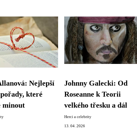
llanová: Nejlepší
Johnny Galecki: Od
 pořady, které
Roseanne k Teorii
e minout
velkého třesku a dál
ity
Herci a celebrity
13. 04. 2026