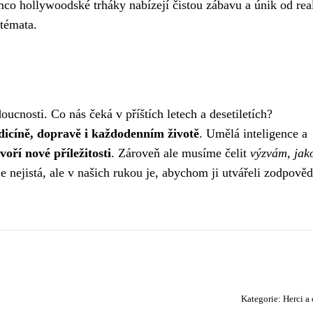
co hollywoodské trháky nabízejí čistou zábavu a únik od real
 témata.
oucnosti. Co nás čeká v příštích letech a desetiletích?
dicíně, dopravě i každodenním životě
. Umělá inteligence a
oří nové příležitosti
. Zároveň ale musíme čelit
výzvám, jak
e nejistá, ale v našich rukou je, abychom ji utvářeli zodpověd
Kategorie:
Herci a 