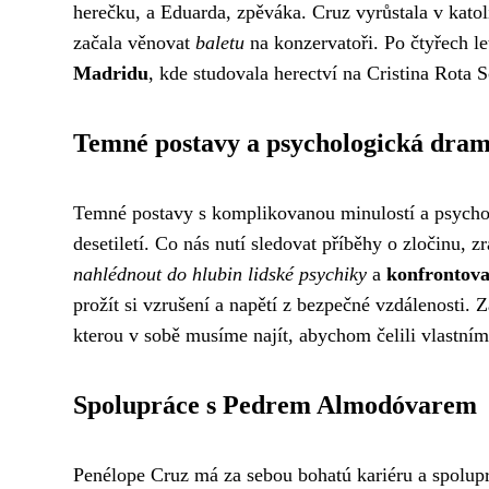
herečku, a Eduarda, zpěváka. Cruz vyrůstala v katoli
začala věnovat
baletu
na konzervatoři. Po čtyřech le
Madridu
, kde studovala herectví na Cristina Rota 
Temné postavy a psychologická dra
Temné postavy s komplikovanou minulostí a psycholo
desetiletí. Co nás nutí sledovat příběhy o zločinu, 
nahlédnout do hlubin lidské psychiky
a
konfrontovat
prožít si vzrušení a napětí z bezpečné vzdálenosti. 
kterou v sobě musíme najít, abychom čelili vlastn
Spolupráce s Pedrem Almodóvarem
Penélope Cruz má za sebou bohatú kariéru a spolu