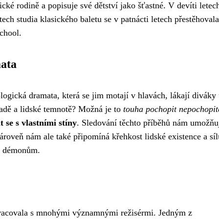
cké rodině a popisuje své dětství jako šťastné. V devíti letec
tech studia klasického baletu se v patnácti letech přestěhoval
School.
mata
gická dramata, která se jim motají v hlavách, lákají diváky
zradě a lidské temnotě? Možná je to
touha pochopit nepochopit
 se s vlastními stíny
. Sledování těchto příběhů nám umožňu
Zároveň nám ale také připomíná křehkost lidské existence a síl
ím démonům.
pracovala s mnohými významnými režisérmi. Jedným z