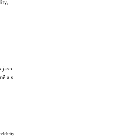
ity,
o jsou
ně a s
celebrity