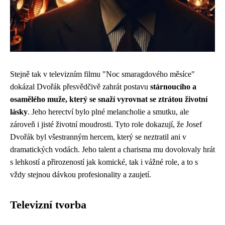
Stejně tak v televizním filmu "Noc smaragdového měsíce"
dokázal Dvořák přesvědčivě zahrát postavu
stárnoucího a
osamělého muže, který se snaží vyrovnat se ztrátou životní
lásky
. Jeho herectví bylo plné melancholie a smutku, ale
zároveň i jisté životní moudrosti. Tyto role dokazují, že Josef
Dvořák byl všestranným hercem, který se neztratil ani v
dramatických vodách. Jeho talent a charisma mu dovolovaly hrát
s lehkostí a přirozeností jak komické, tak i vážné role, a to s
vždy stejnou dávkou profesionality a zaujetí.
Televizní tvorba