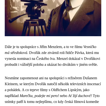
Dále je tu spolupráce s Jiřím Menzlem, a to ve filmu
Vesničko
má středisková
. Dvořák zde ztvárnil roli řidiče Pávka, která mu
vynesla nominaci na Českého lva. Menzel dokázal v Dvořákovi
probudit i vážnější polohu a ukázat ho divákům v jiném světle.
Nesmíme zapomenout ani na spolupráci s režisérem Dušanem
Kleinem, se kterým Dvořák natočil několik televizních inscenací
a pohádek. A co teprve filmy s Oldřichem Lipským, jako
například
Marečku, podejte mi pero!
nebo
Ať žijí duchové!
Tyto
snímky patří k tomu nejlepšímu, co kdy česká filmová komedie