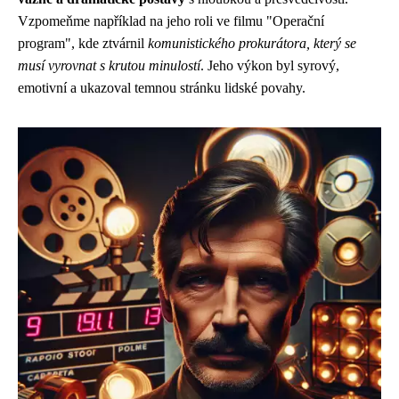
Vzpomeňme například na jeho roli ve filmu "Operační
program", kde ztvárnil
komunistického prokurátora, který se
musí vyrovnat s krutou minulostí
. Jeho výkon byl syrový,
emotivní a ukazoval temnou stránku lidské povahy.