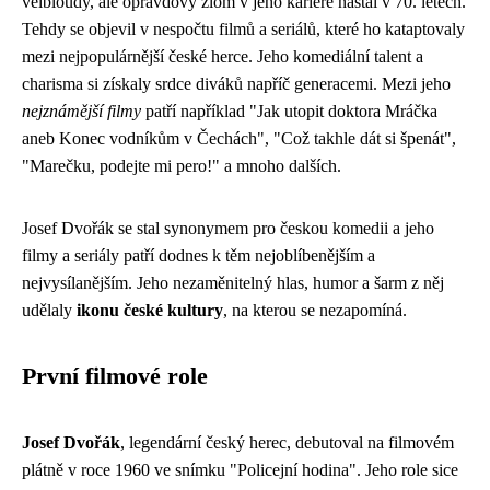
velbloudy, ale opravdový zlom v jeho kariéře nastal v 70. letech.
Tehdy se objevil v nespočtu filmů a seriálů, které ho kataptovaly
mezi nejpopulárnější české herce. Jeho komediální talent a
charisma si získaly srdce diváků napříč generacemi. Mezi jeho
nejznámější filmy
patří například "Jak utopit doktora Mráčka
aneb Konec vodníkům v Čechách", "Což takhle dát si špenát",
"Marečku, podejte mi pero!" a mnoho dalších.
Josef Dvořák se stal synonymem pro českou komedii a jeho
filmy a seriály patří dodnes k těm nejoblíbenějším a
nejvysílanějším. Jeho nezaměnitelný hlas, humor a šarm z něj
udělaly
ikonu české kultury
, na kterou se nezapomíná.
První filmové role
Josef Dvořák
, legendární český herec, debutoval na filmovém
plátně v roce 1960 ve snímku "Policejní hodina". Jeho role sice