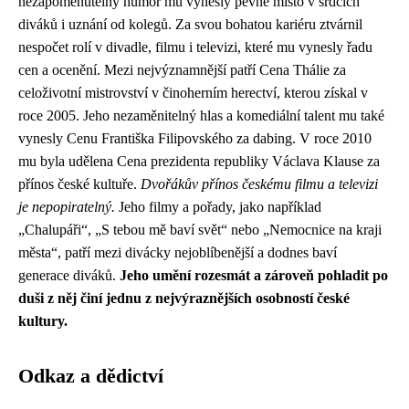
nezapomenutelný humor mu vynesly pevné místo v srdcích
diváků i uznání od kolegů. Za svou bohatou kariéru ztvárnil
nespočet rolí v divadle, filmu i televizi, které mu vynesly řadu
cen a ocenění. Mezi nejvýznamnější patří Cena Thálie za
celoživotní mistrovství v činoherním herectví, kterou získal v
roce 2005. Jeho nezaměnitelný hlas a komediální talent mu také
vynesly Cenu Františka Filipovského za dabing. V roce 2010
mu byla udělena Cena prezidenta republiky Václava Klause za
přínos české kultuře.
Dvořákův přínos českému filmu a televizi
je nepopiratelný.
Jeho filmy a pořady, jako například
„Chalupáři“, „S tebou mě baví svět“ nebo „Nemocnice na kraji
města“, patří mezi divácky nejoblíbenější a dodnes baví
generace diváků.
Jeho umění rozesmát a zároveň pohladit po
duši z něj činí jednu z nejvýraznějších osobností české
kultury.
Odkaz a dědictví