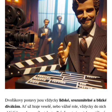
Dvořákovy postavy jsou vždycky
lidské, srozumitelné a blízké
divákům
. Ať už hraje veselé, nebo vážné role, vždycky do nich