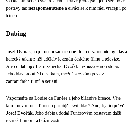
vkládá kus sebe a svého talentu. Právě proto jsou jeho seriálové
postavy tak
nezapomenutelné
a diváci se k nim rádi vracejí i po
letech.
Dabing
Josef Dvořák, to je pojem sám o sobě. Jeho nezaměnitelný hlas a
herecký talent z něj udělaly legendu českého filmu a televize.
Ale co dabing? I tam zanechal Dvořák nesmazatelnou stopu.
Jeho hlas propůjčil desítkám, možná stovkám postav
zahraničních filmů a seriálů.
Vzpomeňte na Louise de Funèse a jeho bláznivé kreace. Víte,
kdo mu v mnoha filmech propůjčil svůj hlas? Ano, byl to právě
Josef Dvořák
. Jeho dabing dodal Funèsovým postavám další
rozměr humoru a bláznivosti.