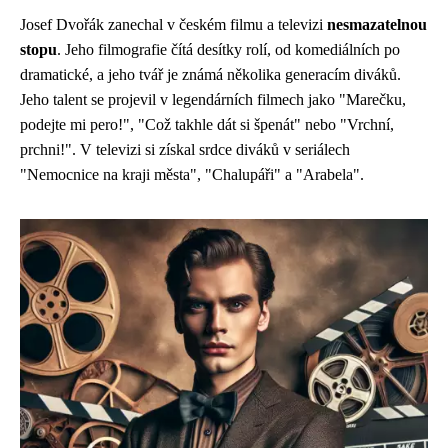
Josef Dvořák zanechal v českém filmu a televizi
nesmazatelnou
stopu
. Jeho filmografie čítá desítky rolí, od komediálních po
dramatické, a jeho tvář je známá několika generacím diváků.
Jeho talent se projevil v legendárních filmech jako "Marečku,
podejte mi pero!", "Což takhle dát si špenát" nebo "Vrchní,
prchni!". V televizi si získal srdce diváků v seriálech
"Nemocnice na kraji města", "Chalupáři" a "Arabela".