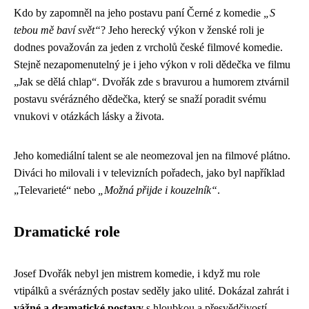
Kdo by zapomněl na jeho postavu paní Černé z komedie
„S
tebou mě baví svět“
? Jeho herecký výkon v ženské roli je
dodnes považován za jeden z vrcholů české filmové komedie.
Stejně nezapomenutelný je i jeho výkon v roli dědečka ve filmu
„Jak se dělá chlap“. Dvořák zde s bravurou a humorem ztvárnil
postavu svérázného dědečka, který se snaží poradit svému
vnukovi v otázkách lásky a života.
Jeho komediální talent se ale neomezoval jen na filmové plátno.
Diváci ho milovali i v televizních pořadech, jako byl například
„Televarieté“ nebo
„Možná přijde i kouzelník“
.
Dramatické role
Josef Dvořák nebyl jen mistrem komedie, i když mu role
vtipálků a svérázných postav seděly jako ulité. Dokázal zahrát i
vážné a dramatické postavy
s hloubkou a přesvědčivostí.