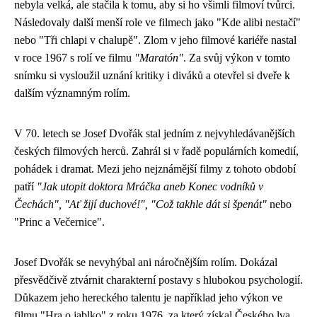
nebyla velká, ale stačila k tomu, aby si ho všimli filmoví tvůrci.
Následovaly další menší role ve filmech jako "Kde alibi nestačí"
nebo "Tři chlapi v chalupě". Zlom v jeho filmové kariéře nastal
v roce 1967 s rolí ve filmu
"Maratón"
. Za svůj výkon v tomto
snímku si vysloužil uznání kritiky i diváků a otevřel si dveře k
dalším významným rolím.
V 70. letech se Josef Dvořák stal jedním z nejvyhledávanějších
českých filmových herců. Zahrál si v řadě populárních komedií,
pohádek i dramat. Mezi jeho nejznámější filmy z tohoto období
patří
"Jak utopit doktora Mráčka aneb Konec vodníků v
Čechách", "Ať žijí duchové!", "Což takhle dát si špenát"
nebo
"Princ a Večernice".
Josef Dvořák se nevyhýbal ani náročnějším rolím. Dokázal
přesvědčivě ztvárnit charakterní postavy s hlubokou psychologií.
Důkazem jeho hereckého talentu je například jeho výkon ve
filmu "Hra o jablko" z roku 1976, za který získal Českého lva.