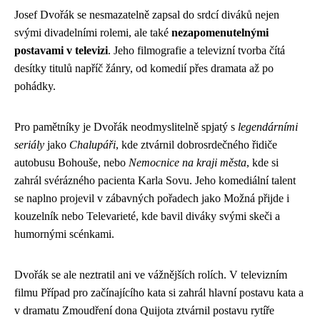
Josef Dvořák se nesmazatelně zapsal do srdcí diváků nejen
svými divadelními rolemi, ale také
nezapomenutelnými
postavami v televizi
. Jeho filmografie a televizní tvorba čítá
desítky titulů napříč žánry, od komedií přes dramata až po
pohádky.
Pro pamětníky je Dvořák neodmyslitelně spjatý s
legendárními
seriály
jako
Chalupáři
, kde ztvárnil dobrosrdečného řidiče
autobusu Bohouše, nebo
Nemocnice na kraji města
, kde si
zahrál svérázného pacienta Karla Sovu. Jeho komediální talent
se naplno projevil v zábavných pořadech jako Možná přijde i
kouzelník nebo Televarieté, kde bavil diváky svými skeči a
humornými scénkami.
Dvořák se ale neztratil ani ve vážnějších rolích. V televizním
filmu Případ pro začínajícího kata si zahrál hlavní postavu kata a
v dramatu Zmoudření dona Quijota ztvárnil postavu rytíře