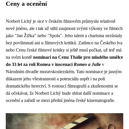
Ceny a ocenění
Norbert Lichý je sice v českém filmovém průmyslu relativně
nové jméno, ale i tak už stihl zaujmout svými výkony ve filmech
jako "Jan Žižka" nebo "Spolu". Jeho talent a charisma nezůstaly
bez povšimnutí ani u filmových kritiků. Zatímco na Českého lva
nebo Cenu české filmové kritiky si ještě musí počkat, už teď má
na svém kontě
nominaci na Cenu Thálie pro mladého umělce
do 33 let za roli Romea v inscenaci
Romeo a Julie
v
Národním divadle moravskoslezském. Tato nominace je jasným
důkazem jeho všestrannosti a potenciálu uspět i na poli
dramatického herectví. S rostoucí filmografií a zkušenostmi se
dá očekávat, že Norbert Lichý bude sbírat další nominace a
ocenění a zařadí se mezi přední jména české kinematografie.