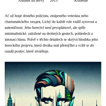
Andílek na nervy
2015
Komedie
Ať už hraje drsného policistu, ztrápeného veterána nebo
charismatického злодея, Lichý do každé role vnáší syrovost a
autentičnost. Jeho herectví není prvoplánové, ale spíše
minimalistické, založené na drobných gestech, pohledech a
intonaci hlasu. Právě v těchto detailech se skrývá hloubka jeho
hereckého projevu, která diváka nutí přemýšlet a
vcítit se do
osudů postav
, které ztvárňuje.