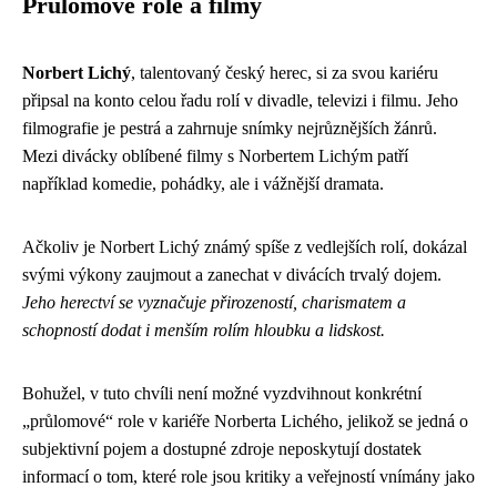
Průlomové role a filmy
Norbert Lichý
, talentovaný český herec, si za svou kariéru
připsal na konto celou řadu rolí v divadle, televizi i filmu. Jeho
filmografie je pestrá a zahrnuje snímky nejrůznějších žánrů.
Mezi divácky oblíbené filmy s Norbertem Lichým patří
například komedie, pohádky, ale i vážnější dramata.
Ačkoliv je Norbert Lichý známý spíše z vedlejších rolí, dokázal
svými výkony zaujmout a zanechat v divácích trvalý dojem.
Jeho herectví se vyznačuje přirozeností, charismatem a
schopností dodat i menším rolím hloubku a lidskost.
Bohužel, v tuto chvíli není možné vyzdvihnout konkrétní
„průlomové“ role v kariéře Norberta Lichého, jelikož se jedná o
subjektivní pojem a dostupné zdroje neposkytují dostatek
informací o tom, které role jsou kritiky a veřejností vnímány jako