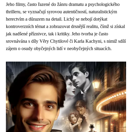
Jeho filmy, často řazené do žánru dramatu a psychologického
thrilleru, se vyznačují syrovou autentičností, naturalistickým
herectvím a důrazem na detail. Lichý se nebojí dotýkat
kontroverzních témat a zobrazovat drsnější realitu, čímž si získal
jak nadšené příznivce, tak i kritiky. Jeho tvorba je často
srovnávána s díly Věry Chytilové či Karla Kachyni, s nimiž sdílí
zájem o osudy obyčejných lidí v neobyčejných situacích.