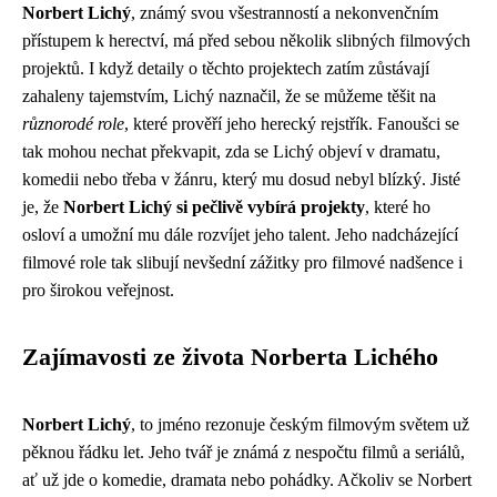
Norbert Lichý
, známý svou všestranností a nekonvenčním
přístupem k herectví, má před sebou několik slibných filmových
projektů. I když detaily o těchto projektech zatím zůstávají
zahaleny tajemstvím, Lichý naznačil, že se můžeme těšit na
různorodé role
, které prověří jeho herecký rejstřík. Fanoušci se
tak mohou nechat překvapit, zda se Lichý objeví v dramatu,
komedii nebo třeba v žánru, který mu dosud nebyl blízký. Jisté
je, že
Norbert Lichý si pečlivě vybírá projekty
, které ho
osloví a umožní mu dále rozvíjet jeho talent. Jeho nadcházející
filmové role tak slibují nevšední zážitky pro filmové nadšence i
pro širokou veřejnost.
Zajímavosti ze života Norberta Lichého
Norbert Lichý
, to jméno rezonuje českým filmovým světem už
pěknou řádku let. Jeho tvář je známá z nespočtu filmů a seriálů,
ať už jde o komedie, dramata nebo pohádky. Ačkoliv se Norbert