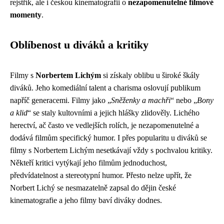
rejstřík, ale i českou kinematografii o
nezapomenutelné filmové
momenty
.
Oblíbenost u diváků a kritiky
Filmy s
Norbertem Lichým
si získaly oblibu u široké škály
diváků. Jeho komediální talent a charisma oslovují publikum
napříč generacemi. Filmy jako „
Sněženky a machři
“ nebo „
Bony
a klid
“ se staly kultovními a jejich hlášky zlidověly. Lichého
herectví, ač často ve vedlejších rolích, je nezapomenutelné a
dodává filmům specifický humor. I přes popularitu u diváků se
filmy s Norbertem Lichým nesetkávají vždy s pochvalou kritiky.
Někteří kritici vytýkají jeho filmům jednoduchost,
předvídatelnost a stereotypní humor. Přesto nelze upřít, že
Norbert Lichý se nesmazatelně zapsal do dějin české
kinematografie a jeho filmy baví diváky dodnes.