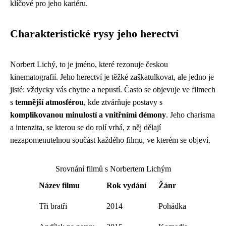
klíčové pro jeho kariéru.
Charakteristické rysy jeho herectví
Norbert Lichý, to je jméno, které rezonuje českou
kinematografií. Jeho herectví je těžké zaškatulkovat, ale jedno je
jisté: vždycky vás chytne a nepustí. Často se objevuje ve filmech
s
temnější atmosférou
, kde ztvárňuje postavy s
komplikovanou minulostí a vnitřními démony
. Jeho charisma
a intenzita, se kterou se do rolí vrhá, z něj dělají
nezapomenutelnou součást každého filmu, ve kterém se objeví.
Srovnání filmů s Norbertem Lichým
Název filmu
Rok vydání
Žánr
Tři bratři
2014
Pohádka