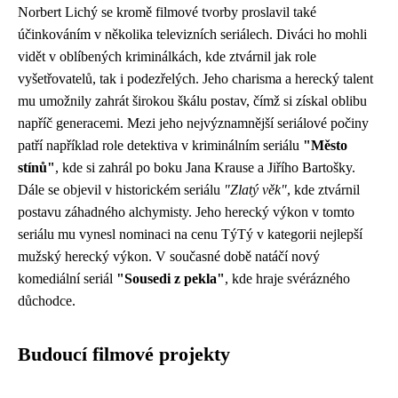
Norbert Lichý se kromě filmové tvorby proslavil také
účinkováním v několika televizních seriálech. Diváci ho mohli
vidět v oblíbených kriminálkách, kde ztvárnil jak role
vyšetřovatelů, tak i podezřelých. Jeho charisma a herecký talent
mu umožnily zahrát širokou škálu postav, čímž si získal oblibu
napříč generacemi. Mezi jeho nejvýznamnější seriálové počiny
patří například role detektiva v kriminálním seriálu
"Město
stínů"
, kde si zahrál po boku Jana Krause a Jiřího Bartošky.
Dále se objevil v historickém seriálu
"Zlatý věk"
, kde ztvárnil
postavu záhadného alchymisty. Jeho herecký výkon v tomto
seriálu mu vynesl nominaci na cenu TýTý v kategorii nejlepší
mužský herecký výkon. V současné době natáčí nový
komediální seriál
"Sousedi z pekla"
, kde hraje svérázného
důchodce.
Budoucí filmové projekty