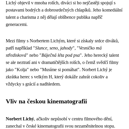
Lichý objevil v mnoha rolích, diváci si ho nejčastěji spojují s
postavami bodrých a dobrosrdečných chlapíků. Jeho komediální
talent a charisma z něj dělají oblíbence publika napříč
generacemi.
Mezi filmy s Norbertem Lichým, které si získaly srdce diváků,
patří například "
Slunce, seno, jahody
", "
Vesničko má
středisková
" nebo "
Báječná léta pod psa
". Jeho herecký talent
se ale neztratí ani v dramatičtějších rolích, o čemž svědčí filmy
jako "Kolja" nebo "Musíme si pomáhat". Norbert Lichý je
zkrátka herec s velkým H, který dokáže zahrát cokoliv a
vždycky s grácií a nadhledem.
Vliv na českou kinematografii
Norbert Lichý
, ačkoliv nepůsobí v centru filmového dění,
zanechal v české kinematografii svou nezaměnitelnou stopu.