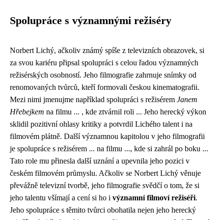
Spolupráce s významnými režiséry
Norbert Lichý, ačkoliv známý spíše z televizních obrazovek, si
za svou kariéru připsal spolupráci s celou řadou významných
režisérských osobností. Jeho filmografie zahrnuje snímky od
renomovaných tvůrců, kteří formovali českou kinematografii.
Mezi nimi jmenujme například spolupráci s režisérem
Janem
Hřebejkem
na filmu ... , kde ztvárnil roli ... Jeho herecký výkon
sklidil pozitivní ohlasy kritiky a potvrdil Lichého talent i na
filmovém plátně. Další významnou kapitolou v jeho filmografii
je spolupráce s režisérem ... na filmu ..., kde si zahrál po boku ...
Tato role mu přinesla další uznání a upevnila jeho pozici v
českém filmovém průmyslu. Ačkoliv se Norbert Lichý věnuje
převážně televizní tvorbě, jeho filmografie svědčí o tom, že si
jeho talentu všímají a cení si ho i
významní filmoví režiséři
.
Jeho spolupráce s těmito tvůrci obohatila nejen jeho herecký