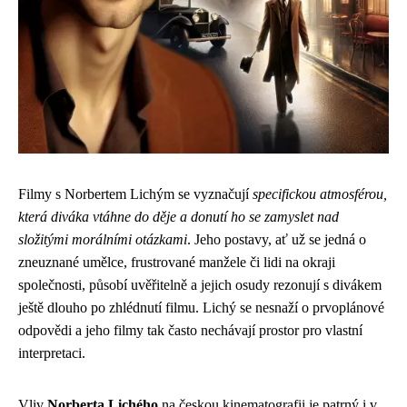
Filmy s Norbertem Lichým se vyznačují
specifickou atmosférou,
která diváka vtáhne do děje a donutí ho se zamyslet nad
složitými morálními otázkami
. Jeho postavy, ať už se jedná o
zneuznané umělce, frustrované manžele či lidi na okraji
společnosti, působí uvěřitelně a jejich osudy rezonují s divákem
ještě dlouho po zhlédnutí filmu. Lichý se nesnaží o prvoplánové
odpovědi a jeho filmy tak často nechávají prostor pro vlastní
interpretaci.
Vliv
Norberta Lichého
na českou kinematografii je patrný i v