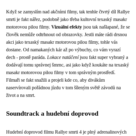
Když se zamyslím nad akčními filmy, tak tenhle čtvrtý díl Rallye
smrti je fakt nářez, podobně jako třeba kultovní
texaský masakr
motorovou pilou filmy
.
Vizuální efekty
jsou tak našlapané, že se
člověk nemůže odtrhnout od obrazovky. Jestli máte rádi drsnou
akci jako texaský masakr motorovou pilou filmy, tohle vás
dostane. Od namakaných kár až po výbuchy, co vám vyrazí
dech - prostě paráda.
Lokace natáčení
jsou fakt super vybraný a
dodávají tomu správnej šmrnc, asi jako když koukáte na texaský
masakr motorovou pilou filmy v tom správným prostředí.
Filmaři se fakt snažili a projeli kde co, aby divákům
naservírovali pořádnou jízdu v tom šíleným světě závodů na
život a na smrt.
Soundtrack a hudební doprovod
Hudební doprovod filmu Rallye smrti 4 je plný adrenalinových