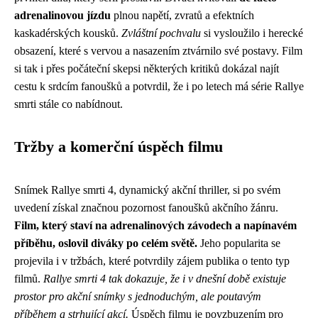
adrenalinovou jízdu
plnou napětí, zvratů a efektních
kaskadérských kousků.
Zvláštní pochvalu
si vysloužilo i herecké
obsazení, které s vervou a nasazením ztvárnilo své postavy. Film
si tak i přes počáteční skepsi některých kritiků dokázal najít
cestu k srdcím fanoušků a potvrdil, že i po letech má série Rallye
smrti stále co nabídnout.
Tržby a komerční úspěch filmu
Snímek Rallye smrti 4, dynamický akční thriller, si po svém
uvedení získal značnou pozornost fanoušků akčního žánru.
Film, který staví na adrenalinových závodech a napínavém
příběhu, oslovil diváky po celém světě.
Jeho popularita se
projevila i v tržbách, které potvrdily zájem publika o tento typ
filmů.
Rallye smrti 4 tak dokazuje, že i v dnešní době existuje
prostor pro akční snímky s jednoduchým, ale poutavým
příběhem a strhující akcí.
Úspěch filmu je povzbuzením pro