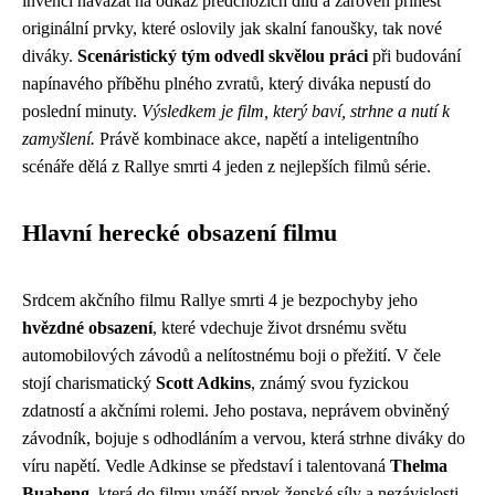
invencí navázat na odkaz předchozích dílů a zároveň přinést
originální prvky, které oslovily jak skalní fanoušky, tak nové
diváky.
Scenáristický tým odvedl skvělou práci
při budování
napínavého příběhu plného zvratů, který diváka nepustí do
poslední minuty.
Výsledkem je film, který baví, strhne a nutí k
zamyšlení.
Právě kombinace akce, napětí a inteligentního
scénáře dělá z Rallye smrti 4 jeden z nejlepších filmů série.
Hlavní herecké obsazení filmu
Srdcem akčního filmu Rallye smrti 4 je bezpochyby jeho
hvězdné obsazení
, které vdechuje život drsnému světu
automobilových závodů a nelítostnému boji o přežití. V čele
stojí charismatický
Scott Adkins
, známý svou fyzickou
zdatností a akčními rolemi. Jeho postava, neprávem obviněný
závodník, bojuje s odhodláním a vervou, která strhne diváky do
víru napětí. Vedle Adkinse se představí i talentovaná
Thelma
Buabeng
, která do filmu vnáší prvek ženské síly a nezávislosti.