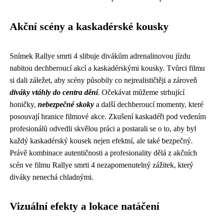
Akční scény a kaskadérské kousky
Snímek Rallye smrti 4 slibuje divákům adrenalinovou jízdu
nabitou dechberoucí akcí a kaskadérskými kousky. Tvůrci filmu
si dali záležet, aby scény působily co nejrealističtěji a zároveň
diváky vtáhly do centra dění
. Očekávat můžeme strhující
honičky,
nebezpečné skoky
a další dechberoucí momenty, které
posouvají hranice filmové akce. Zkušení kaskadéři pod vedením
profesionálů odvedli skvělou práci a postarali se o to, aby byl
každý kaskadérský kousek nejen efektní, ale také bezpečný.
Právě kombinace autentičnosti a profesionality dělá z akčních
scén ve filmu Rallye smrti 4 nezapomenutelný zážitek, který
diváky nenechá chladnými.
Vizuální efekty a lokace natáčení