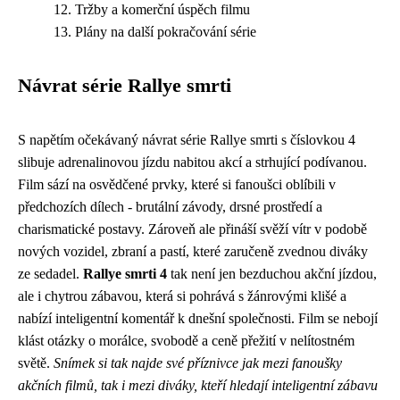
Tržby a komerční úspěch filmu
Plány na další pokračování série
Návrat série Rallye smrti
S napětím očekávaný návrat série Rallye smrti s číslovkou 4
slibuje adrenalinovou jízdu nabitou akcí a strhující podívanou.
Film sází na osvědčené prvky, které si fanoušci oblíbili v
předchozích dílech - brutální závody, drsné prostředí a
charismatické postavy. Zároveň ale přináší svěží vítr v podobě
nových vozidel, zbraní a pastí, které zaručeně zvednou diváky
ze sedadel.
Rallye smrti 4
tak není jen bezduchou akční jízdou,
ale i chytrou zábavou, která si pohrává s žánrovými klišé a
nabízí inteligentní komentář k dnešní společnosti. Film se nebojí
klást otázky o morálce, svobodě a ceně přežití v nelítostném
světě.
Snímek si tak najde své příznivce jak mezi fanoušky
akčních filmů, tak i mezi diváky, kteří hledají inteligentní zábavu