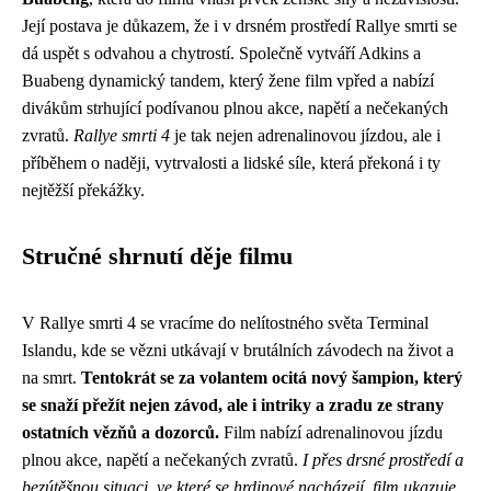
Její postava je důkazem, že i v drsném prostředí Rallye smrti se
dá uspět s odvahou a chytrostí. Společně vytváří Adkins a
Buabeng dynamický tandem, který žene film vpřed a nabízí
divákům strhující podívanou plnou akce, napětí a nečekaných
zvratů.
Rallye smrti 4
je tak nejen adrenalinovou jízdou, ale i
příběhem o naději, vytrvalosti a lidské síle, která překoná i ty
nejtěžší překážky.
Stručné shrnutí děje filmu
V Rallye smrti 4 se vracíme do nelítostného světa Terminal
Islandu, kde se vězni utkávají v brutálních závodech na život a
na smrt.
Tentokrát se za volantem ocitá nový šampion, který
se snaží přežít nejen závod, ale i intriky a zradu ze strany
ostatních vězňů a dozorců.
Film nabízí adrenalinovou jízdu
plnou akce, napětí a nečekaných zvratů.
I přes drsné prostředí a
bezútěšnou situaci, ve které se hrdinové nacházejí, film ukazuje