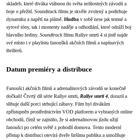
skladeb, které diváka vtáhnou do světa nelítostných závodů a
boje o přežití. Soundtrack filmu je skvěle zvolený a podtrhuje
dynamiku a napětí na plátně.
Hudba
v sobě nese jak temné a
syrové tóny, tak i momenty naděje a odhodlání, které odráží boj
hlavního hrdiny.
Soundtrack
filmu Rallye smrti 4 si jistě najde
své místo i v playlistu fanoušků akčních filmů a napínavých
thrillerů.
Datum premiéry a distribuce
Fanoušci akčních filmů a adrenalinových závodů se konečně
dočkali! Čtvrtý díl série Rallye smrti,
Rallye smrti 4
, dorazil a
slibuje další porci strhující zábavy. Film byl divákům
zpřístupněn prostřednictvím VOD platforem a vybraných online
obchodů, čímž se zajistilo, že si adrenalinovou jízdu užijí
fanoušci po celém světě z pohodlí domova. Tento moderní
přístup k distribuci otevírá dveře širšímu publiku a umožňuje