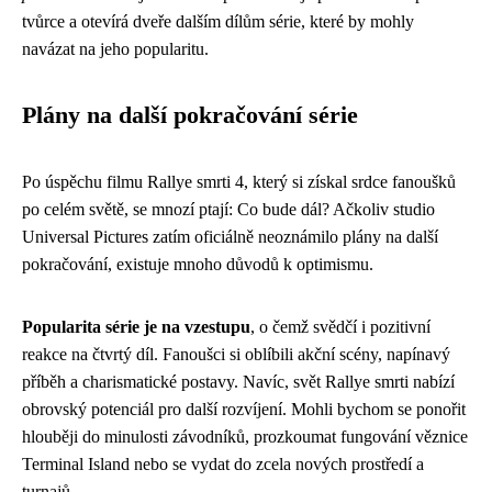
tvůrce a otevírá dveře dalším dílům série, které by mohly
navázat na jeho popularitu.
Plány na další pokračování série
Po úspěchu filmu Rallye smrti 4, který si získal srdce fanoušků
po celém světě, se mnozí ptají: Co bude dál? Ačkoliv studio
Universal Pictures zatím oficiálně neoznámilo plány na další
pokračování, existuje mnoho důvodů k optimismu.
Popularita série je na vzestupu
, o čemž svědčí i pozitivní
reakce na čtvrtý díl. Fanoušci si oblíbili akční scény, napínavý
příběh a charismatické postavy. Navíc, svět Rallye smrti nabízí
obrovský potenciál pro další rozvíjení. Mohli bychom se ponořit
hlouběji do minulosti závodníků, prozkoumat fungování věznice
Terminal Island nebo se vydat do zcela nových prostředí a
turnajů.