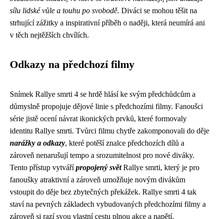
sílu lidské vůle a touhu po svobodě.
Diváci se mohou těšit na
strhující zážitky a inspirativní příběh o naději, která neumírá ani
v těch nejtěžších chvílích.
Odkazy na předchozí filmy
Snímek Rallye smrti 4 se hrdě hlásí ke svým předchůdcům a
důmyslně propojuje dějové linie s předchozími filmy. Fanoušci
série jistě ocení návrat ikonických prvků, které formovaly
identitu Rallye smrti. Tvůrci filmu chytře zakomponovali do děje
narážky a odkazy
, které potěší znalce předchozích dílů a
zároveň nenarušují tempo a srozumitelnost pro nové diváky.
Tento přístup vytváří
propojený svět
Rallye smrti, který je pro
fanoušky atraktivní a zároveň umožňuje novým divákům
vstoupit do děje bez zbytečných překážek. Rallye smrti 4 tak
staví na pevných základech vybudovaných předchozími filmy a
zároveň si razí svou vlastní cestu plnou akce a napětí.