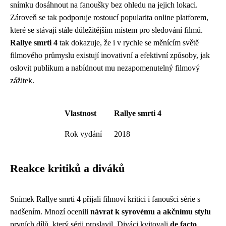
snímku dosáhnout na fanoušky bez ohledu na jejich lokaci.
Zároveň se tak podporuje rostoucí popularita online platforem,
které se stávají stále důležitějším místem pro sledování filmů.
Rallye smrti 4
tak dokazuje, že i v rychle se měnícím světě
filmového průmyslu existují inovativní a efektivní způsoby, jak
oslovit publikum a nabídnout mu nezapomenutelný filmový
zážitek.
Vlastnost
Rallye smrti 4
Rok vydání
2018
Reakce kritiků a diváků
Snímek Rallye smrti 4 přijali filmoví kritici i fanoušci série s
nadšením. Mnozí ocenili
návrat k syrovému a akčnímu stylu
prvních dílů, který sérii proslavil. Diváci kvitovali
de facto